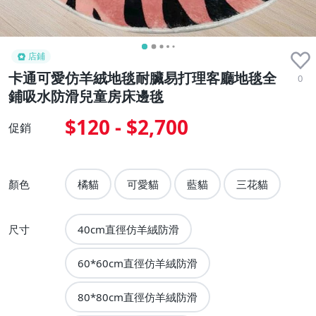
店鋪
卡通可愛仿羊絨地毯耐臟易打理客廳地毯全
0
鋪吸水防滑兒童房床邊毯
$120 - $2,700
促銷
顏色
橘貓
可愛貓
藍貓
三花貓
尺寸
40cm直徑仿羊絨防滑
60*60cm直徑仿羊絨防滑
80*80cm直徑仿羊絨防滑