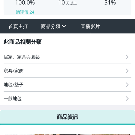
100.0%
10
31%
天以上
總評價
24
首頁主打
商品分類
直播影片
sign
其它
2
居家、家具與園藝
寢具/家飾
地毯/墊子
一般地毯
商品資訊