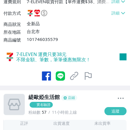
運費規則
7-ELEVEN取貨付款【單件運費$38、消費滿
$990免運費】、萊爾富取貨付款【單件運
付款方式
費$60、消費滿$990免運費】
全新品
商品狀況
台北市
所在地區
101746035579
商品編號
7-ELEVEN 運費只要
38
元
不限金額、筆數，筆筆優惠無限次！
緹歐婭生活館
店鋪
實名驗證
追蹤
粉絲數
57
11小時前上線
1
正評
出貨速度
未出貨率