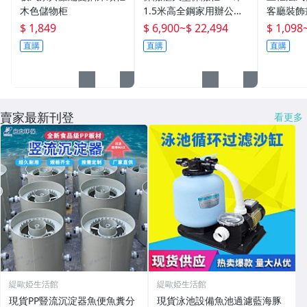
木色儲物柜
1.5米高全鋼家用辦公指
客廳裝飾
紋密碼智能商務酒店保險
復古小眾
$ 1,849
$ 6,900
~
$ 22,494
$ 1,098
箱
直購
直購
直購
賣家最新刊登
看更多
緹歐婭生活館
緹歐婭生活館
現貨PP豎流沉淀器魚便魚糞分
現貨泳池設備魚池過濾藍海豚