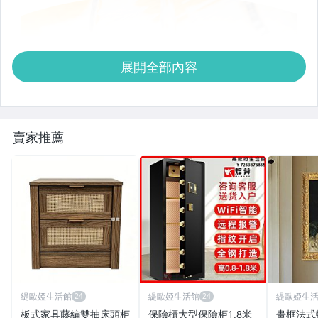
展開全部內容
賣家推薦
緹歐婭生活館
緹歐婭生活館
緹歐婭生
板式家具藤編雙抽床頭柜
保險櫃大型保險柜1.8米
畫框法式