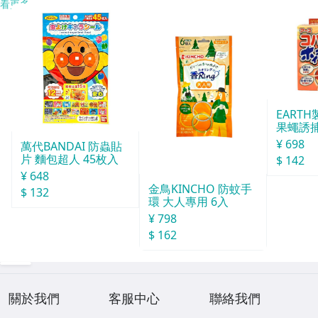
看更多
EART
果蠅誘捕
¥ 698
萬代BANDAI 防蟲貼
片 麵包超人 45枚入
$ 142
¥ 648
金鳥KINCHO 防蚊手
$ 132
環 大人專用 6入
¥ 798
$ 162
關於我們
客服中心
聯絡我們