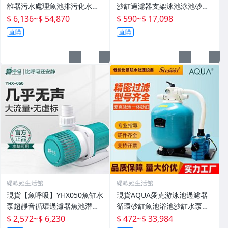
離器污水處理魚池排污化水產
沙缸過濾器支架泳池泳池砂缸
殖設備
水泵機組
$ 6,136
~
$ 54,870
$ 590
~
$ 17,098
直購
直購
緹歐婭生活館
緹歐婭生活館
現貨【魚呼吸】YHX050魚缸水
現貨AQUA愛克游泳池過濾器
泵超靜音循環過濾器魚池潛水
循環砂缸魚池浴池沙缸水泵一
底吸變頻水陸
體機水處理設備
$ 2,572
~
$ 6,230
$ 472
~
$ 33,984