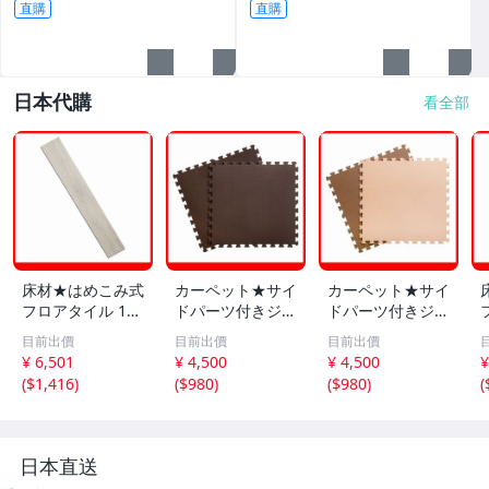
直購
直購
日本代購
看全部
床材★はめこみ式
カーペット★サイ
カーペット★サイ
フロアタイル 12
ドパーツ付きジョ
ドパーツ付きジョ
枚セット 1.5畳/
イントマット 16
イントマット 16
目前出價
目前出價
目前出價
木目調 フローリ
枚セット 大判60c
枚セット 大判60c
¥ 6,501
¥ 4,500
¥ 4,500
¥
ング DIY 賃貸OK/
m 安心の低ホル
m 安心の低ホル
(
$1,416
)
(
$980
)
(
$980
)
(
防炎 防水 抗菌 床
ムアルデヒド 防
ムアルデヒド 防
暖対応/ホワイト
音 保温 水洗い/ブ
音 保温 水洗い/ベ
オーク/a5
ラウン/a7
ージュ＆モカ/a4
日本直送