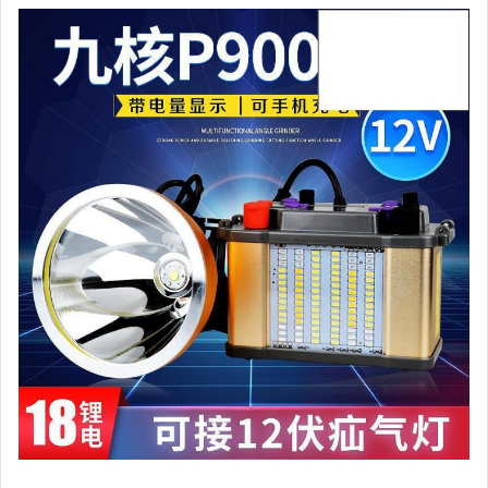
運動、戶外與休閒
嬰幼兒與孕婦
汽機車精品百貨
居家、家具與園藝
玩具、模型與公仔
男性精品與服飾
女裝與服飾配件
偶像、球員卡與郵幣
手錶與飾品配件
女包精品與女鞋
家電與影音視聽