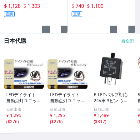
折傘
米高流明
$ 1,128
~
$ 1,303
$ 740
~
$ 1,100
直購
直購
日本代購
看全部
LEDデイライト
LEDデイライト
Б LEDバルブ対応
自動点灯ユニット
自動点灯ユニット
24V車 3ピン ウイ
減光機能付き 12V
減光機能付き 12V
ンカーリレー 速
目前出價
目前出價
目前出價
車専用 エンジン
車専用 エンジン
度調整 無段階調
¥ 1,295
¥ 1,295
¥ 1,489
¥
ON連動 ポジショ
ON連動 ポジショ
整可能 カチカチ
(
$276
)
(
$276
)
(
$317
)
(
ン フォグランプ
ン フォグランプ
音内蔵 スピーカ
等に ドレスアッ
等に ドレスアッ
ー 大型車 トラッ
プ カスタム
プ カスタム
ク バス