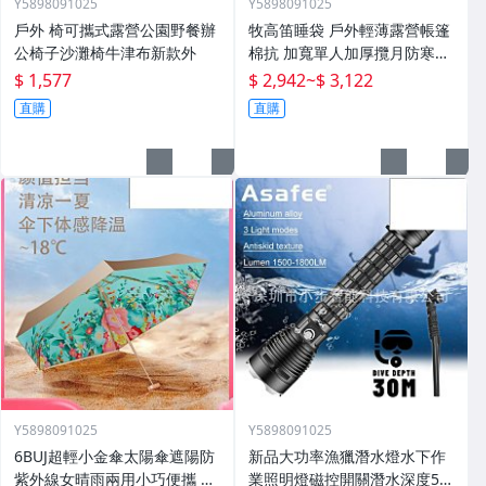
Y5898091025
Y5898091025
戶外 椅可攜式露營公園野餐辦
牧高笛睡袋 戶外輕薄露營帳篷
公椅子沙灘椅牛津布新款外
棉抗 加寬單人加厚攬月防寒被
子
$ 1,577
$ 2,942
~
$ 3,122
直購
直購
Y5898091025
Y5898091025
6BUJ超輕小金傘太陽傘遮陽防
新品大功率漁獵潛水燈水下作
紫外線女晴雨兩用小巧便攜 五
業照明燈磁控開關潛水深度50