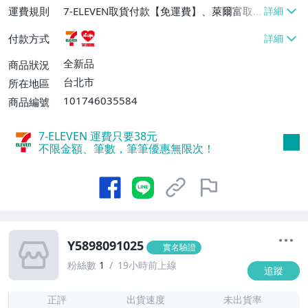
運費規則
7-ELEVEN取貨付款【免運費】、萊爾富取
貨付款【免運費】
付款方式
全新品
商品狀況
台北市
所在地區
101746035584
商品編號
7-ELEVEN 運費只要
38
元
不限金額、筆數，筆筆優惠無限次！
Y5898091025
實名驗證
粉絲數
1
19小時前上線
追蹤
-
-
正評
出貨速度
未出貨率