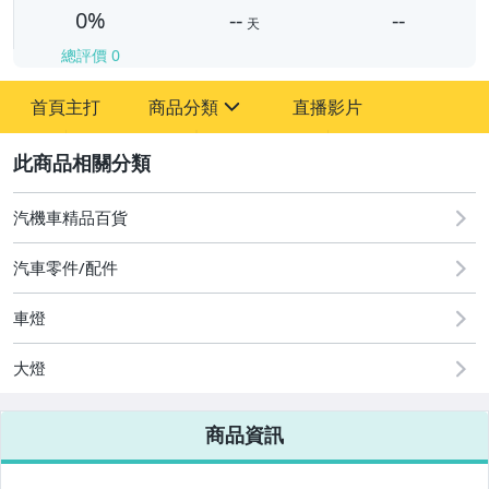
0%
--
--
天
總評價
0
-
首頁主打
商品分類
直播影片
-
sign
2
汽機車精品百貨
圖書/影音/文具
汽車零件/配件
古董、藝術與礦石
車燈
手機、配件與通訊
美容保養與彩妝
大燈
電腦、平板與周邊
商品資訊
相機、攝影與周邊