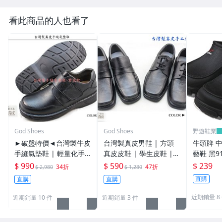
看此商品的人也看了
God Shoes
God Shoes
野遊鞋業
►破盤特價◄台灣製牛皮
台灣製真皮男鞋 | 方頭
牛頭牌 中
手縫氣墊鞋 | 輕量化手
真皮皮鞋 | 學生皮鞋 |
藝鞋 黑91
工縫線鞋底 |真皮皮鞋 |
工作鞋 ｜上班鞋
$ 990
$ 590
$ 239
34折
47折
$ 2,980
$ 1,280
學生鞋 | 上班鞋 - 男版
直購
直購
直購
近期銷量 8
近期銷量 10 件
近期銷量 3 件