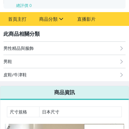
總評價
0
-
首頁主打
商品分類
直播影片
-
sign
2
男性精品與服飾
圖書/影音/文具
男鞋
古董、藝術與礦石
皮鞋/牛津鞋
手機、配件與通訊
美容保養與彩妝
商品資訊
電腦、平板與周邊
相機、攝影與周邊
尺寸規格
日本尺寸
運動、戶外與休閒