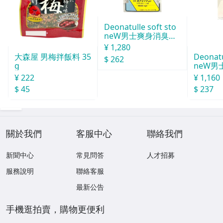
Deonatulle soft sto
neW男士爽身消臭止
汗石 中世紀 20g
¥ 1,280
Deonatu
大森屋 男梅拌飯料 35
$ 262
neW男
g
消臭石
¥ 1,160
¥ 222
$ 237
$ 45
關於我們
客服中心
聯絡我們
新聞中心
常見問答
人才招募
服務說明
聯絡客服
最新公告
手機逛拍賣，購物更便利