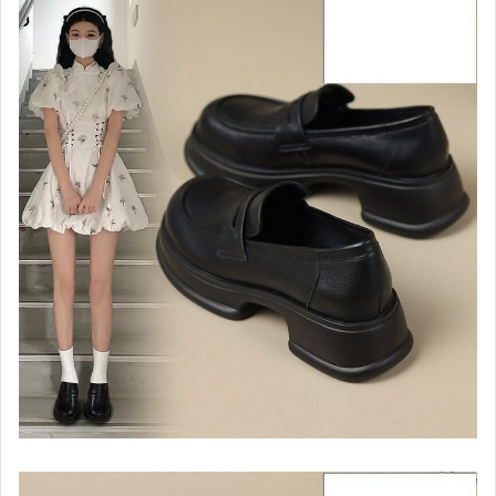
嬰幼兒與孕婦
汽機車精品百貨
居家、家具與園藝
玩具、模型與公仔
男性精品與服飾
女裝與服飾配件
偶像、球員卡與郵幣
手錶與飾品配件
女包精品與女鞋
家電與影音視聽