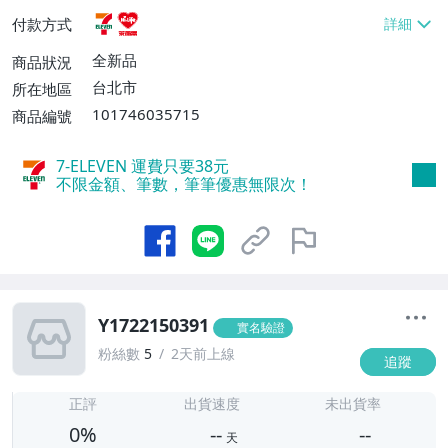
貨付款【免運費】
付款方式
全新品
商品狀況
台北市
所在地區
101746035715
商品編號
7-ELEVEN 運費只要
38
元
不限金額、筆數，筆筆優惠無限次！
Y1722150391
實名驗證
粉絲數
5
2天前上線
追蹤
-
-
正評
出貨速度
未出貨率
0%
--
--
天