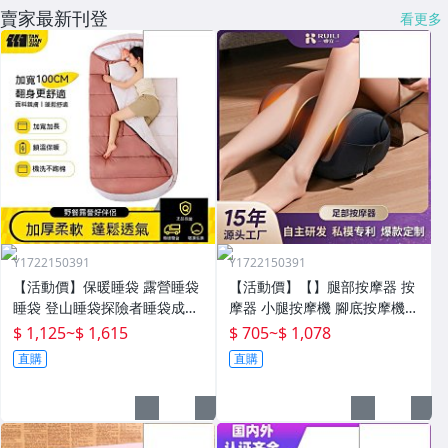
賣家最新刊登
看更多
Y1722150391
Y1722150391
【活動價】保暖睡袋 露營睡袋
【活動價】【】腿部按摩器 按
睡袋 登山睡袋探險者睡袋成人
摩器 小腿按摩機 腳底按摩機
冬季加厚防寒加大戶外露營大
深層按摩儀 小腿按摩儀全自動
$ 1,125
~
$ 1,615
$ 705
~
$ 1,078
人抗寒四季通用款保暖
揉捏腿部按摩器全腿底腳熱敷
直購
直購
腳部足底