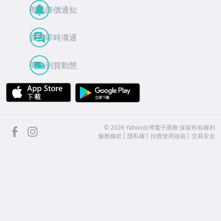
商品降價通知
買賣即時溝通
商品到貨動態
APP Store
Google Play
facebook
Instagram
©
2026
Yahoo台灣電子商務 保留所有權利
服務條款
隱私權
拍賣使用規範
交易安全