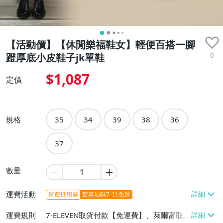
【活動價】【休閒樂福鞋女】輕便百搭一腳
0
蹬厚底小皮鞋子jk單鞋
$1,087
定價
規格
35
34
39
38
36
37
數量
運費活動
運費抵用券
驚喜加碼7-11免運
運費規則
7-ELEVEN取貨付款【免運費】、萊爾富取