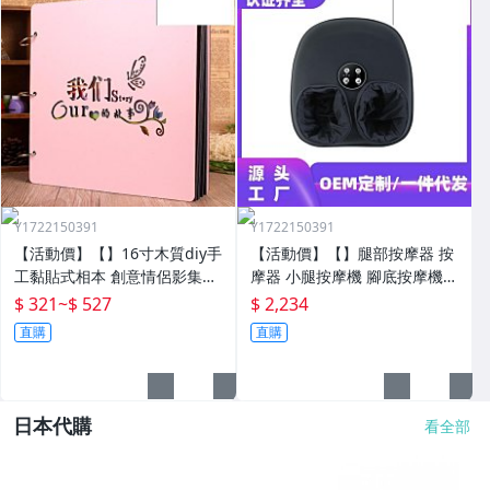
Y1722150391
Y1722150391
【活動價】【】16寸木質diy手
【活動價】【】腿部按摩器 按
工黏貼式相本 創意情侶影集紀
摩器 小腿按摩機 腳底按摩機
念收藏冊送男女朋友
深層按摩軟體全自動足療機穴
$ 321
~
$ 527
$ 2,234
位揉捏家用按腳器腳部腿部足
直購
直購
底足部腳底
日本代購
看全部