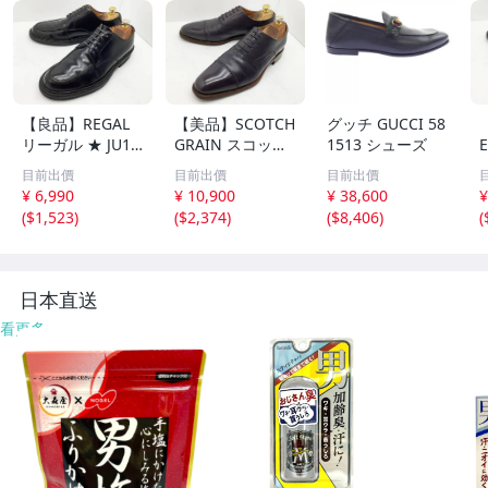
【良品】REGAL
【美品】SCOTCH
グッチ GUCCI 58
リーガル ★ JU15
GRAIN スコッチ
1513 シューズ
Uチップドレス M
グレイン ★ HI-1
目前出價
目前出價
目前出價
ade in Japan 25
006 内羽キャップ
¥ 6,990
¥ 10,900
¥ 38,600
¥
★
トゥドレス グッ
(
$1,523
)
(
$2,374
)
(
$8,406
)
(
ドイヤー製 Made
n
in Japan 26 ★
日本直送
看更多