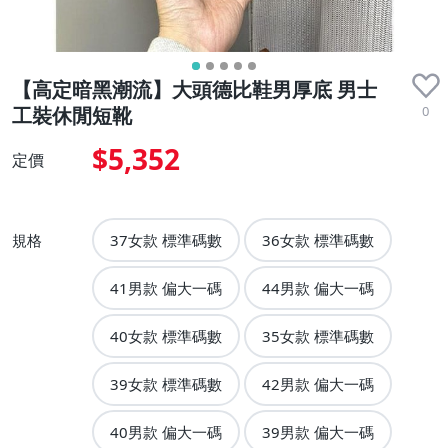
【高定暗黑潮流】大頭德比鞋男厚底 男士
0
工裝休閒短靴
$5,352
定價
規格
37女款 標準碼數
36女款 標準碼數
41男款 偏大一碼
44男款 偏大一碼
40女款 標準碼數
35女款 標準碼數
39女款 標準碼數
42男款 偏大一碼
40男款 偏大一碼
39男款 偏大一碼