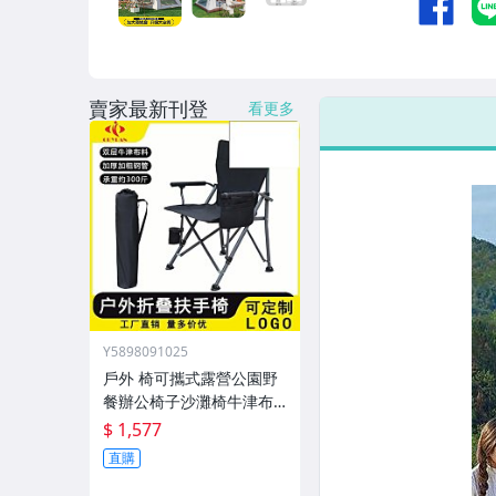
男性精品與服飾
偶像、球員卡與郵幣
賣家最新刊登
女裝與服飾配件
看更多
手錶與飾品配件
女包精品與女鞋
家電與影音視聽
Y5898091025
戶外 椅可攜式露營公園野
餐辦公椅子沙灘椅牛津布
新款外
$ 1,577
直購