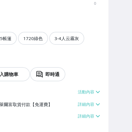
0
75帳篷
1720綠色
3-4人云霧灰
入購物車
即時通
】、萊爾富取貨付款【免運費】