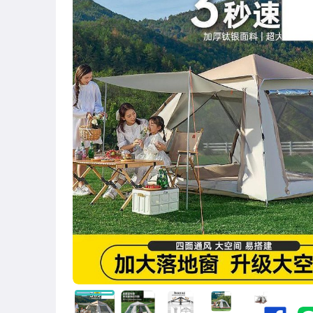
圖書/影音/文具
古董、藝術與礦石
手機、配件與通訊
美容保養與彩妝
電腦、平板與周邊
相機、攝影與周邊
運動、戶外與休閒
嬰幼兒與孕婦
汽機車精品百貨
居家、家具與園藝
玩具、模型與公仔