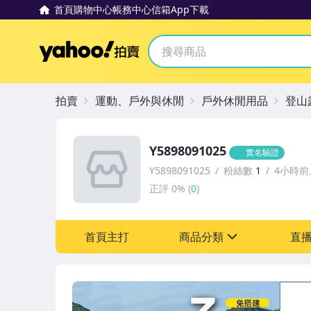
首頁
購物中心
帳務中心
信箱
App下載
Yahoo拍賣
拍賣
運動、戶外與休閒
戶外休閒用品
登山
Y5898091025
實名驗證
Y5898091025
粉絲數
1
4小時前
正評
0%
(
0
)
首頁主打
商品分類
直
sign