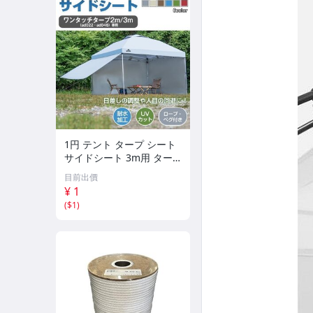
1円 テント タープ シート
サイドシート 3m用 ター
プテント ad022専用 横幕
目前出價
シェード 日よけ アウトド
¥ 1
ア キャンプ ペグ ロープ a
(
$1
)
d047a