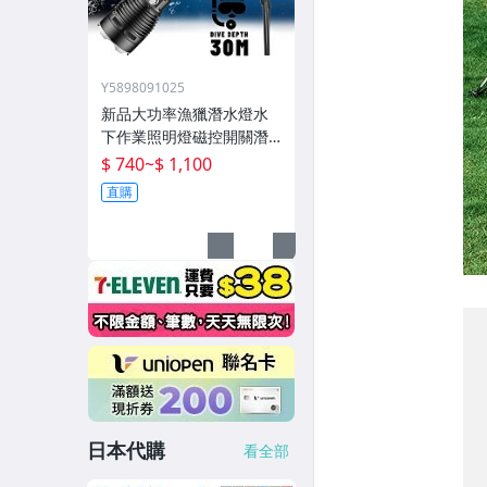
Y5898091025
新品大功率漁獵潛水燈水
下作業照明燈磁控開關潛
水深度50米高流明
$ 740
~
$ 1,100
直購
日本代購
看全部