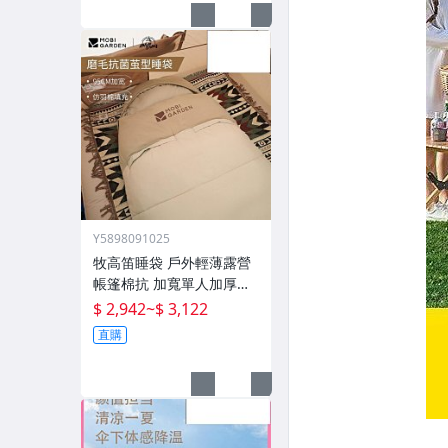
Y5898091025
牧高笛睡袋 戶外輕薄露營
帳篷棉抗 加寬單人加厚攬
月防寒被子
$ 2,942
~
$ 3,122
直購