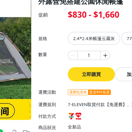
外露營免搭建公園休閒帳篷
$830 - $1,660
促銷
規格
2.4*2.4米帳篷云霧灰
7
數量
立即購買
加
運費活動
運費抵用券
驚喜$99免運
運費規則
7-ELEVEN取貨付款【免運費
付款方式
全新品
商品狀況