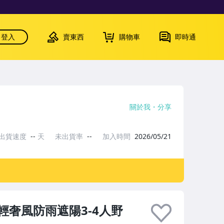
登入
賣東西
購物車
即時通
關於我
分享
出貨速度
--
天
未出貨率
--
加入時間
2026/05/21
奢風防雨遮陽3-4人野