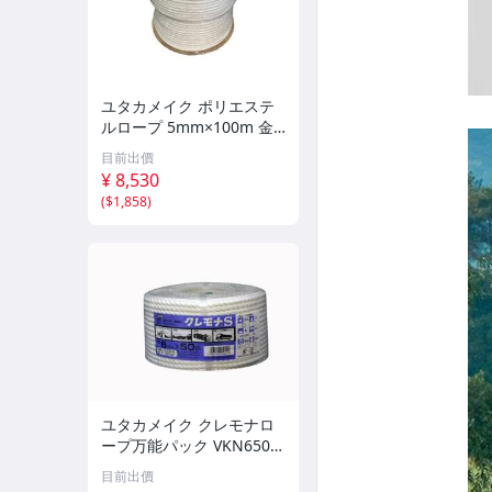
ユタカメイク ポリエステ
ルロープ 5mm×100m 金
剛打 ドラム巻 26RSX-N9
目前出價
長尺 業務用 巻き取り 高耐
¥ 8,530
久 結束 ym
(
$1,858
)
ユタカメイク クレモナロ
ープ万能パック VKN650 6
mm×50Mym
目前出價