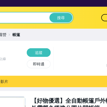
搜尋
露營
帳篷
追蹤
上線
即時通
播影片
【好物優選】全自動帳篷戶外輕