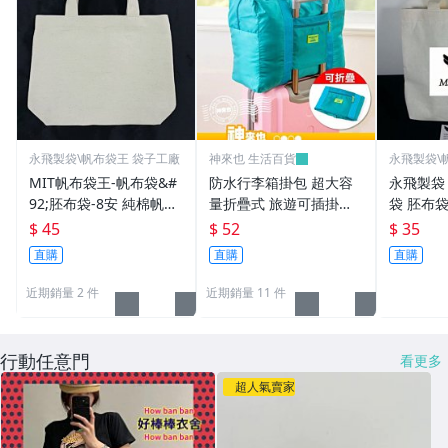
永飛製袋\帆布袋王 袋子工廠
神來也 生活百貨
永飛製袋\
MIT帆布袋王-帆布袋&#
防水行李箱掛包 超大容
永飛製袋
92;胚布袋-8安 純棉帆布
量折疊式 旅遊可插掛行
袋 胚布袋
小底袋 (雙杯飲料袋)
李箱 手提收納袋 行李包
(雙杯飲料
$ 45
$ 52
$ 35
袋 拉桿包 登機 防水耐用
直購
直購
直購
近期銷量 2 件
近期銷量 11 件
行動任意門
看更多
超人氣賣家