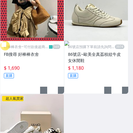
好棒棒衣舍~可付款後超商取
86號店預購下單前請先詢問數
貨
量
FB搜尋 好棒棒衣舍
86號店~歐美全真荔枝紋牛皮
女休閒鞋
$ 1,690
$ 1,180
直購
直購
超人氣賣家