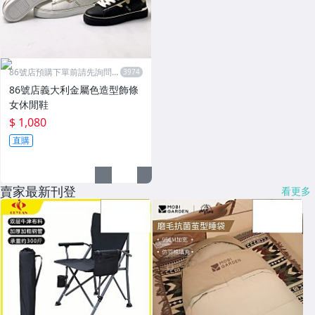
86號店預購下單前請先詢問數
量
86號店義大利金屬色造型飾條
女休閒鞋
$ 1,080
直購
賣家最新刊登
看更多