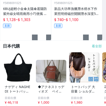
Y5898091025
Y5898091025
6BUJ超輕小金傘太陽傘遮陽防
新品大功率漁獵潛水燈水下作
紫外線女晴雨兩用小巧便攜 五
業照明燈磁控開關潛水深度50
折傘
米高流明
$ 1,128
~
$ 1,303
$ 740
~
$ 1,100
直購
直購
日本代購
看全部
ナゲディ NAGHE
◆アクネストゥデ
トートバッグ 大
DI トートバッグ -
ィオズ ベイカ
容量 ショルダー
黒 美品 バッグ
ー アウト ナイ
バッグ ナイロ
目前出價
目前出價
目前出價
ロン×レザー２WA
ン 軽量 ベージ
¥ 46,118
¥ 1,000
¥ 1,980
¥
Yトートバック
ュ シンプル 肩