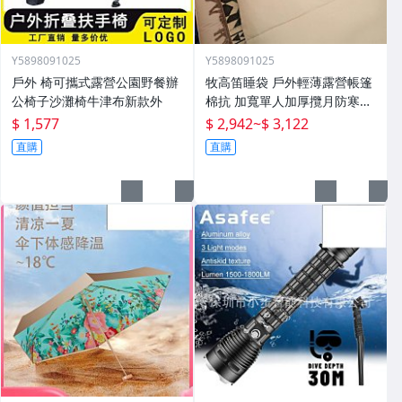
Y5898091025
Y5898091025
戶外 椅可攜式露營公園野餐辦
牧高笛睡袋 戶外輕薄露營帳篷
公椅子沙灘椅牛津布新款外
棉抗 加寬單人加厚攬月防寒被
子
$ 1,577
$ 2,942
~
$ 3,122
直購
直購