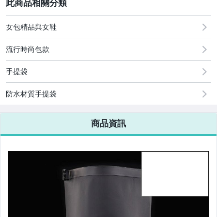
2
女包精品與女鞋
圖書/影音/文具
流行時尚包款
古董、藝術與礦石
手提袋
手機、配件與通訊
美容保養與彩妝
防水材質手提袋
電腦、平板與周邊
商品資訊
相機、攝影與周邊
運動、戶外與休閒
嬰幼兒與孕婦
汽機車精品百貨
居家、家具與園藝