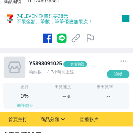
101746036881
商品編號
7-ELEVEN 運費只要
38
元
不限金額、筆數，筆筆優惠無限次！
Y5898091025
實名驗證
粉絲數
1
7小時前上線
追蹤
-
-
正評
出貨速度
未出貨率
0%
--
--
天
總評價
0
-
首頁主打
商品分類
直播影片
-
sign