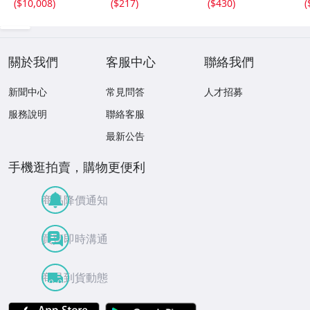
(
$10,008
)
(
$217
)
(
$430
)
(
美品◆
掛け レディー
ス A4 通学 カ
ジュアル
關於我們
客服中心
聯絡我們
新聞中心
常見問答
人才招募
服務說明
聯絡客服
最新公告
手機逛拍賣，購物更便利
商品降價通知
買賣即時溝通
商品到貨動態
APP Store
Google Play