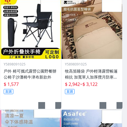
Y5898091025
Y5898091025
戶外 椅可攜式露營公園野餐辦
牧高笛睡袋 戶外輕薄露營帳篷
公椅子沙灘椅牛津布新款外
棉抗 加寬單人加厚攬月防寒被
子
$ 1,577
$ 2,942
~
$ 3,122
直購
直購