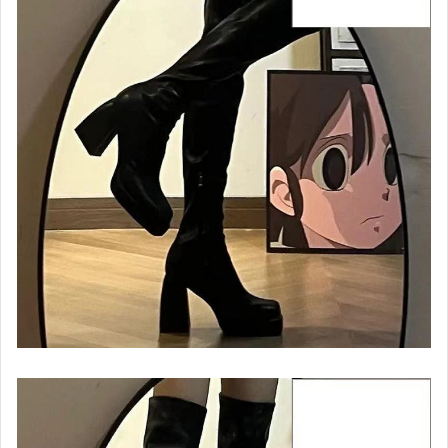
汽機車精品百貨
居家、家具與園藝
玩具、模型與公仔
男性精品與服飾
女裝與服飾配件
偶像、球員卡與郵幣
手錶與飾品配件
女包精品與女鞋
家電與影音視聽