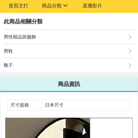
-
首頁主打
商品分類
直播影片
-
sign
2
男性精品與服飾
圖書/影音/文具
男鞋
古董、藝術與礦石
靴子
手機、配件與通訊
美容保養與彩妝
商品資訊
電腦、平板與周邊
相機、攝影與周邊
尺寸規格
日本尺寸
運動、戶外與休閒
嬰幼兒與孕婦