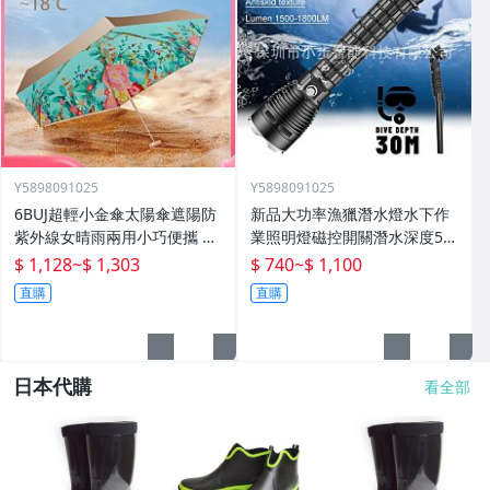
Y5898091025
Y5898091025
6BUJ超輕小金傘太陽傘遮陽防
新品大功率漁獵潛水燈水下作
紫外線女晴雨兩用小巧便攜 五
業照明燈磁控開關潛水深度50
折傘
米高流明
$ 1,128
~
$ 1,303
$ 740
~
$ 1,100
直購
直購
日本代購
看全部