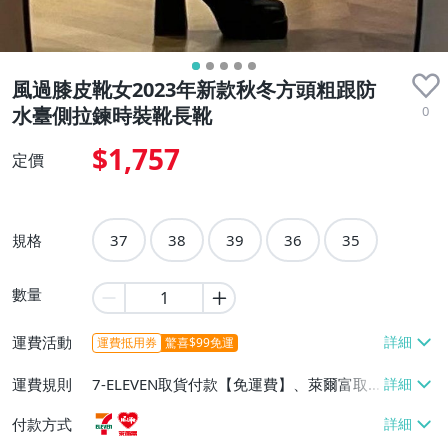
風過膝皮靴女2023年新款秋冬方頭粗跟防
0
水臺側拉鍊時裝靴長靴
$1,757
定價
規格
37
38
39
36
35
數量
運費活動
運費抵用券
驚喜$99免運
運費規則
7-ELEVEN取貨付款【免運費】、萊爾富取
貨付款【免運費】
付款方式