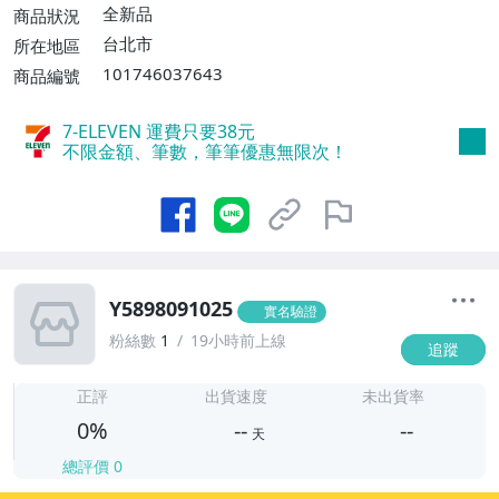
全新品
商品狀況
台北市
所在地區
101746037643
商品編號
7-ELEVEN 運費只要
38
元
不限金額、筆數，筆筆優惠無限次！
Y5898091025
實名驗證
粉絲數
1
19小時前上線
追蹤
-
-
正評
出貨速度
未出貨率
0%
--
--
天
總評價
0