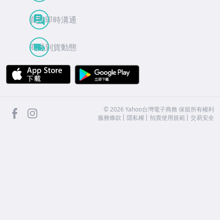
買賣即時溝通
商品到貨動態
APP Store
Google Play
facebook
Instagram
©
2026
Yahoo台灣電子商務 保留所有權利
服務條款
隱私權
拍賣使用規範
交易安全