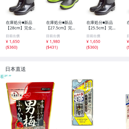
在庫処分■新品
在庫処分■新品
在庫処分■新品
【28cm】完全防
【27.5cm】完全
【25.5cm】完全
水 レインブーツ
防水 ラバーブー
防水 レインブー
目前出價
目前出價
目前出價
メンズ ブーツ レ
ツ メンズ レイン
ツ メンズ ブーツ
¥ 1,650
¥ 1,980
¥ 1,650
¥
インシューズ 防
ブーツ シューズ
レインシューズ
(
$360
)
(
$431
)
(
$360
)
(
水 ロングブーツ
防滑 スポーティ
防水 ロングブー
幅広 屈曲 スノー
ショート 長靴 雨
ツ 幅広 屈曲 スノ
ブーツ 長靴 防滑
アウトドア レジ
ーブーツ 長靴 防
雨
ャー
滑 雨
日本直送
看更多