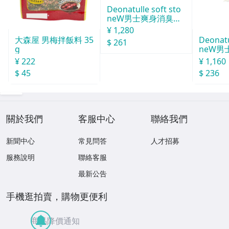
Deonatulle soft sto
neW男士爽身消臭止
汗石 中世紀 20g
¥ 1,280
Deonatu
大森屋 男梅拌飯料 35
$ 261
neW男
g
消臭石
¥ 1,160
¥ 222
$ 236
$ 45
關於我們
客服中心
聯絡我們
新聞中心
常見問答
人才招募
服務說明
聯絡客服
最新公告
手機逛拍賣，購物更便利
商品降價通知