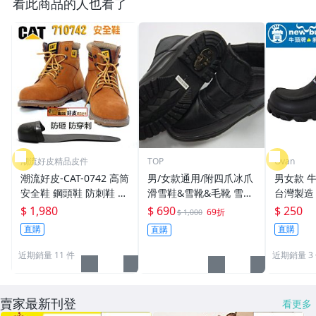
看此商品的人也看了
潮流好皮精品皮件
TOP
Ovan
潮流好皮-CAT-0742 高筒
男/女款通用/附四爪冰爪
男女款 牛
安全鞋 鋼頭鞋 防刺鞋 防
滑雪鞋&雪靴&毛靴 雪地
台灣製造
砸鞋 穿越久越愛他.暗棕
鞋 **現貨36～46 （39 4
鞋 園丁鞋
$ 1,980
$ 690
$ 250
69折
$ 1,000
色 淺棕色剩下幾雙零碼
0 45 46完售）
房工作鞋 
直購
直購
直購
價最後出清
師鞋 Ova
近期銷量 11 件
近期銷量 3
賣家最新刊登
看更多