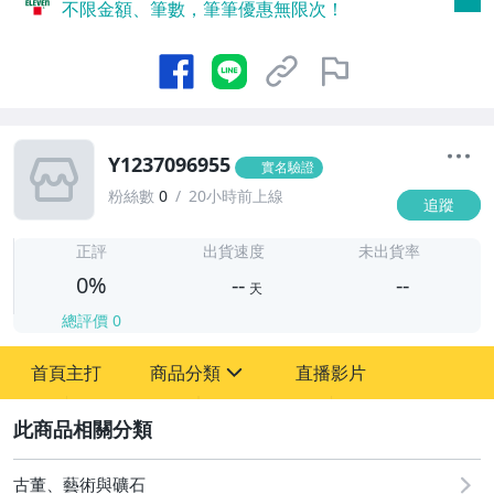
不限金額、筆數，筆筆優惠無限次！
Y1237096955
實名驗證
粉絲數
0
20小時前上線
追蹤
-
-
正評
出貨速度
未出貨率
0%
--
--
天
總評價
0
-
首頁主打
商品分類
直播影片
-
sign
2
古董、藝術與礦石
圖書/影音/文具