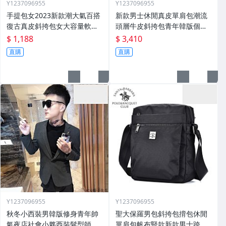
Y1237096955
Y1237096955
手提包女2023新款潮大氣百搭
新款男士休閒真皮單肩包潮流
復古真皮斜挎包女大容量軟皮
頭層牛皮斜挎包青年韓版個性
單肩大包
郵差揹包
$ 1,188
$ 3,410
直購
直購
Y1237096955
Y1237096955
秋冬小西裝男韓版修身青年帥
聖大保羅男包斜挎包揹包休閒
氣夜店社會小夥西裝髮型師外
單肩包帆布豎款新款男士跨包