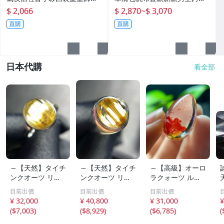
套潮
牛津布包
$ 2,066
$ 2,870
~
$ 3,070
直購
直購
日本代購
看全部
～【天然】タイチ
～【天然】タイチ
～【高級】オーロ
ンクオーツ リン
ンクオーツ リン
ラクォーツ ルー
グ s925 3.1g
グ s925 3.9g
ス 3.9g
目前出價
目前出價
目前出價
¥ 32,000
¥ 40,800
¥ 31,000
¥
(
$7,003
)
(
$8,929
)
(
$6,785
)
(