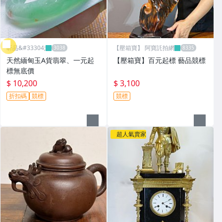
昕品&#33304;
【壓箱寶】 阿寶託拍網
天然緬甸玉A貨翡翠、一元起
【壓箱寶】百元起標 藝品競標
標無底價
$ 10,200
$ 3,100
折扣碼
競標
競標
超人氣賣家