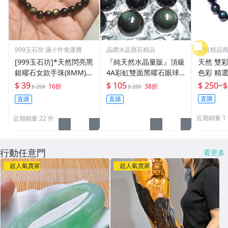
999玉石坊 滿十件免運費
晶鑽水晶寶石精品
彩虹精品
[999玉石坊]*天然閃亮黑
『純天然水晶量販』頂級
天然 雙彩
銀曜石女款手珠(8MM)*
4A彩虹雙面黑曜石眼球2
色彩 精
39元賠錢出清
1mm墨西哥當地精緻研
石 手珠手串手鍊 驅邪避
$ 39
$ 105
$ 250
~
$
16折
38折
$ 258
$ 280
磨＊帶雙眼＊天地眼
凶 開運
直購
直購
直購
黑曜石正
近期銷量 1
近期銷量 22 件
行動任意門
看更多
超人氣賣家
超人氣賣家