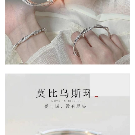
女裝與服飾配件
偶像、球員卡與郵幣
手錶與飾品配件
女包精品與女鞋
家電與影音視聽