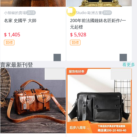
小辣椒的賣場
ZH Studio 歐洲古董
名家 史國平 大師
200年前法國鐘錶名匠鉅作/一
元起標
$ 1,405
$ 5,928
競標
競標
賣家最新刊登
看更多