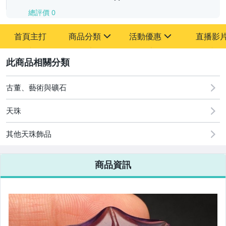
總評價
0
-
首頁主打
商品分類
活動優惠
直播影
-
sign
sign
其它
[全店] 追蹤本賣場立減60元【粉絲轉享】
2
古董、藝術與礦石
天珠
其他天珠飾品
商品資訊