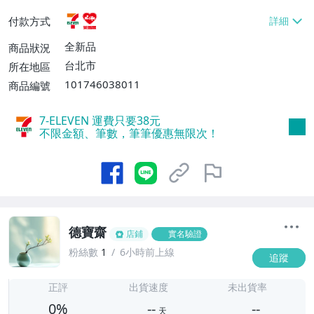
貨付款【免運費】
付款方式
全新品
商品狀況
台北市
所在地區
101746038011
商品編號
7-ELEVEN 運費只要
38
元
不限金額、筆數，筆筆優惠無限次！
德寶齋
店鋪
實名驗證
粉絲數
1
6小時前上線
追蹤
-
-
正評
出貨速度
未出貨率
0%
--
--
天