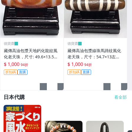
德寶齋
德寶齋
藏傳高油包漿天地鈣化龍紋風
藏傳高油包漿線珠馬蹄紋風化
化老天珠，尺寸: 49.6×13.5左
老天珠，尺寸：54.7×13左
右，材質：瑪瑙， 天珠 瑪瑙
右，材質：瑪瑙，玉髓 天珠 瑪
$ 1,000
$ 1,000
94折
94折
硃砂【德寶齋】406
瑙 硃砂【德寶齋】405
折扣碼
直購
折扣碼
直購
日本代購
看全部