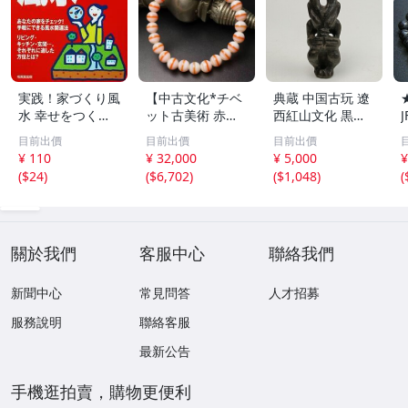
実践！家づくり風
【中古文化*チベ
典蔵 中国古玩 遼
水 幸せをつくる
ット古美術 赤縞
西紅山文化 黒曜
家とインテリア/
天眼瑪瑙丸珠 天
石 黒皮玉 太陽神
目前出價
目前出價
目前出價
浅野八郎(著者)
地天珠組み合わせ
祈祷像 唐物 骨董
¥ 110
¥ 32,000
¥ 5,000
¥
ブレスレット 縞
品 古美術 古玉 彫
(
$24
)
(
$6,702
)
(
$1,048
)
(
瑪瑙 古玩 アンテ
刻 時代物 魔除け
ィーク お守り コ
古代風 守護像 置
レクション 腕輪
物
】
關於我們
客服中心
聯絡我們
新聞中心
常見問答
人才招募
服務說明
聯絡客服
最新公告
手機逛拍賣，購物更便利