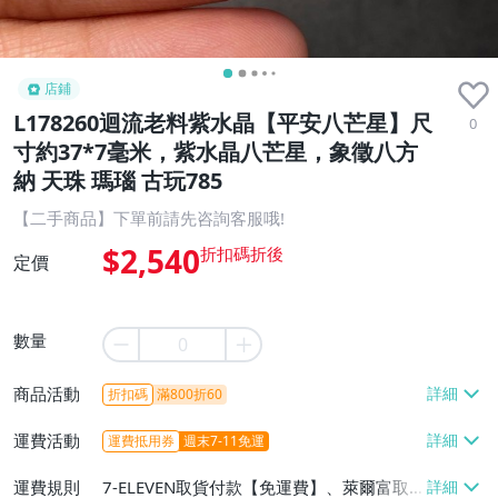
店鋪
L178260迴流老料紫水晶【平安八芒星】尺
0
寸約37*7毫米，紫水晶八芒星，象徵八方
納 天珠 瑪瑙 古玩785
【二手商品】下單前請先咨詢客服哦!
$2,540
定價
數量
商品活動
折扣碼
滿800折60
運費活動
運費抵用券
週末7-11免運
運費規則
7-ELEVEN取貨付款【免運費】、萊爾富取