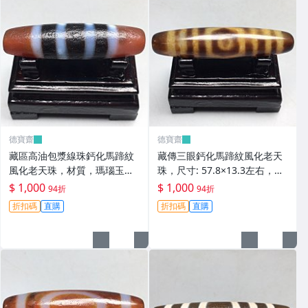
德寶齋
德寶齋
藏區高油包漿線珠鈣化馬蹄紋
藏傳三眼鈣化馬蹄紋風化老天
風化老天珠，材質，瑪瑙玉
珠，尺寸: 57.8×13.3左右，材
髓，尺寸：49.4×13左 天珠 瑪
質：瑪瑙，玉髓， 天珠 瑪瑙
$ 1,000
$ 1,000
94折
94折
瑙 硃砂【德寶齋】408
硃砂【德寶齋】407
折扣碼
直購
折扣碼
直購