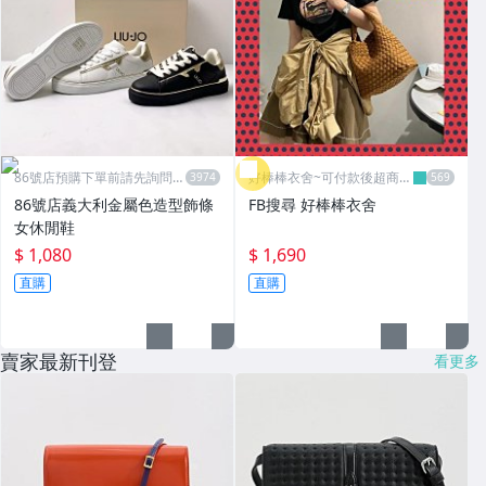
86號店預購下單前請先詢問數
好棒棒衣舍~可付款後超商取
量
貨
86號店義大利金屬色造型飾條
FB搜尋 好棒棒衣舍
女休閒鞋
$ 1,080
$ 1,690
直購
直購
賣家最新刊登
看更多