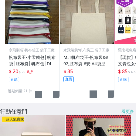
永飛製袋\帆布袋王 袋子工廠
永飛製袋\帆布袋王 袋子工廠
惡南宅急
帆布袋王-小零錢包│帆布
MIT帆布袋王-帆布袋&#
【現貨】
袋│胚布袋│帆布包│DIY
92;胚布袋-6安 A4袋型
文青包女
蝶古巴特
韓國文青
$ 20
$ 35
$ 85
8折
$ 25
$ 49
店【001
直購
直購
直購
近期銷量 21 件
行動任意門
看更多
超人氣賣家