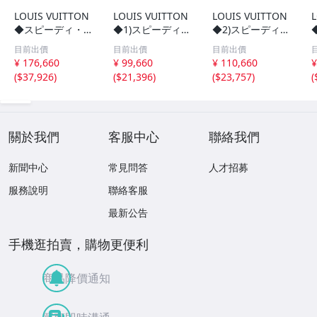
LOUIS VUITTON
LOUIS VUITTON
LOUIS VUITTON
◆スピーディ・バ
◆1)スピーディ25
◆2)スピーディ40
ンドリエール25_
_モノグラム・キ
_モノグラム・キ
目前出價
目前出價
目前出價
ダミエ・エベヌ/P
ャンバス/PVC/BR
ャンバス/PVC/BR
¥ 176,660
¥ 99,660
¥ 110,660
¥
VC/BRW/総柄//
W//
W//
(
$37,926
)
(
$21,396
)
(
$23,757
)
(
關於我們
客服中心
聯絡我們
新聞中心
常見問答
人才招募
服務說明
聯絡客服
最新公告
手機逛拍賣，購物更便利
商品降價通知