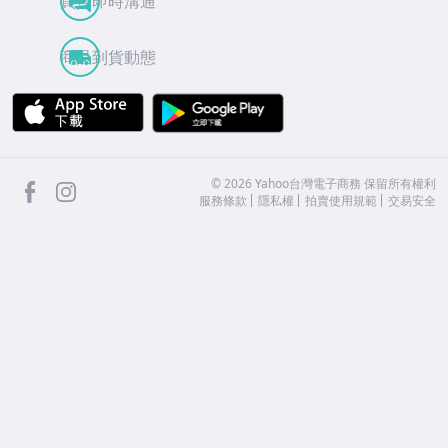
買賣即時溝通
商品到貨動態
APP Store
Google Play
facebook
Instagram
©
2026
Yahoo台灣電子商務 保留所有權利
服務條款
隱私權
拍賣使用規範
交易安全