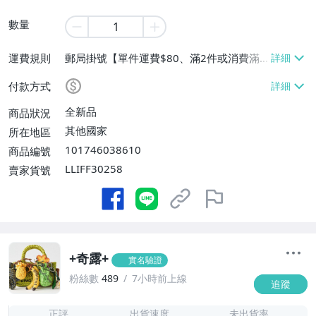
數量
運費規則
郵局掛號【單件運費$80、滿2件或消費滿
$6000免運費】
付款方式
全新品
商品狀況
其他國家
所在地區
101746038610
商品編號
LLIFF30258
賣家貨號
+奇露+
實名驗證
粉絲數
489
7小時前上線
追蹤
-
-
正評
出貨速度
未出貨率