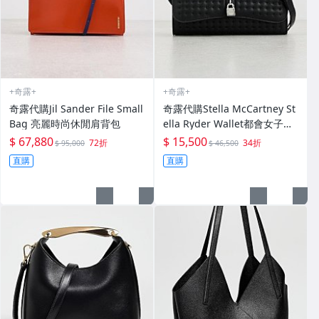
+奇露+
+奇露+
奇露代購Jil Sander File Small
奇露代購Stella McCartney St
Bag 亮麗時尚休閒肩背包
ella Ryder Wallet都會女子氣
質優雅手拿包肩背包
$ 67,880
$ 15,500
72折
34折
$ 95,000
$ 46,500
直購
直購