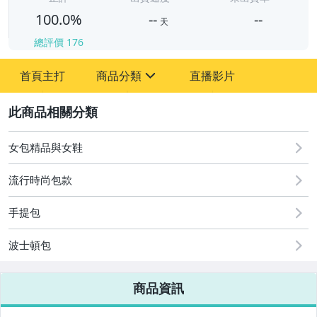
100.0%
--
--
天
總評價
176
-
首頁主打
商品分類
直播影片
-
sign
手機、配件與通訊
2
居家、家具與園藝
女包精品與女鞋
男性精品與服飾
流行時尚包款
女裝與服飾配件
手提包
手錶與飾品配件
波士頓包
女包精品與女鞋
商品資訊
運動、戶外與休閒