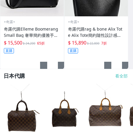
+奇露+
+奇露+
奇露代購Elleme Boomerang
奇露代購rag & bone Alix Tot
Small Bag 奢華簡約優雅手提
e Alix Tote簡約隨性設計感細
肩背包
肩長肩背包托特包水桶包（兩
$ 15,500
$ 15,890
65折
7折
$ 24,200
$ 22,800
色擇一
直購
直購
日本代購
看全部