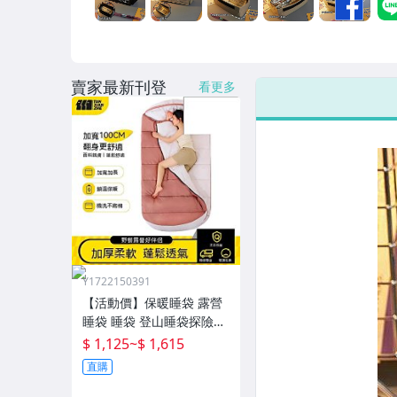
男性精品與服飾
女裝與服飾配件
賣家最新刊登
偶像、球員卡與郵幣
看更多
手錶與飾品配件
女包精品與女鞋
家電與影音視聽
Y1722150391
【活動價】保暖睡袋 露營
睡袋 睡袋 登山睡袋探險者
睡袋成人冬季加厚防寒加
$ 1,125
~
$ 1,615
大戶外露營大人抗寒四季
直購
通用款保暖