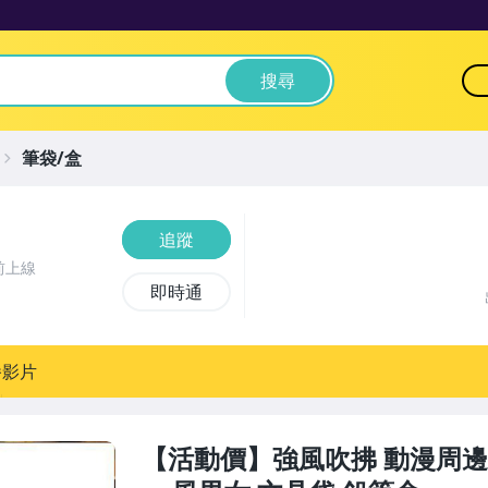
搜尋
筆袋/盒
追蹤
前上線
即時通
播影片
【活動價】強風吹拂 動漫周邊