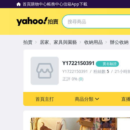
首頁
購物中心
帳務中心
信箱
App下載
Yahoo拍賣
拍賣
居家、家具與園藝
收納用品
辦公收納
Y1722150391
實名驗證
Y1722150391
粉絲數
5
21小時
正評
0%
(
0
)
首頁主打
商品分類
直
sign