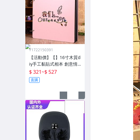
Y1722150391
【活動價】【】16寸木質d
iy手工黏貼式相本 創意情
侶影集紀念收藏冊送男女
$ 321
~
$ 527
朋友
直購