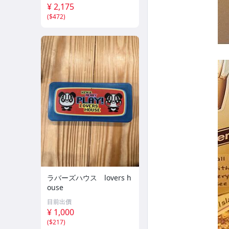
外モデル A7555-135
¥ 2,175
(
$472
)
ラバーズハウス lovers h
ouse
目前出價
¥ 1,000
(
$217
)