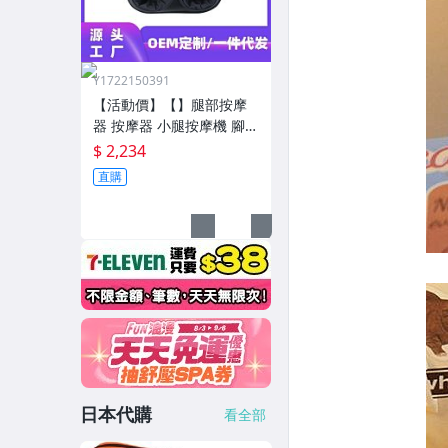
Y1722150391
【活動價】【】腿部按摩
器 按摩器 小腿按摩機 腳底
按摩機 深層按摩軟體全自
$ 2,234
動足療機穴位揉捏家用按
直購
腳器腳部腿部足底足部腳
底
日本代購
看全部