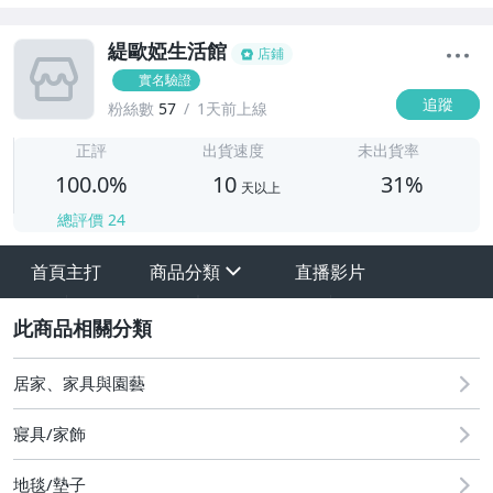
緹歐婭生活館
店鋪
實名驗證
追蹤
粉絲數
57
1天前上線
1
正評
出貨速度
未出貨率
100.0%
10
31%
天以上
總評價
24
首頁主打
商品分類
直播影片
sign
其它
2
居家、家具與園藝
寢具/家飾
地毯/墊子