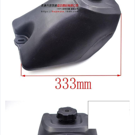
居家、家具與園藝
玩具、模型與公仔
男性精品與服飾
女裝與服飾配件
偶像、球員卡與郵幣
手錶與飾品配件
女包精品與女鞋
家電與影音視聽