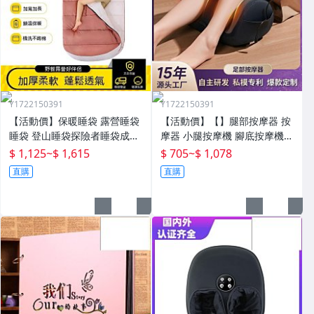
Y1722150391
Y1722150391
【活動價】保暖睡袋 露營睡袋
【活動價】【】腿部按摩器 按
睡袋 登山睡袋探險者睡袋成人
摩器 小腿按摩機 腳底按摩機
冬季加厚防寒加大戶外露營大
深層按摩儀 小腿按摩儀全自動
$ 1,125
~
$ 1,615
$ 705
~
$ 1,078
人抗寒四季通用款保暖
揉捏腿部按摩器全腿底腳熱敷
直購
直購
腳部足底