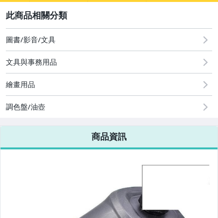
2
圖書/影音/文具
圖書/影音/文具
文具與事務用品
古董、藝術與礦石
繪畫用品
手機、配件與通訊
美容保養與彩妝
調色盤/油壺
電腦、平板與周邊
商品資訊
相機、攝影與周邊
運動、戶外與休閒
嬰幼兒與孕婦
汽機車精品百貨