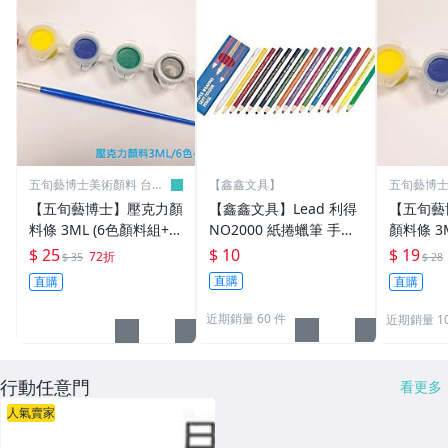
五旬藝博士美術顏料 台灣
【鑫鑫文具】
五旬藝博士
製
製
【五旬藝博士】壓克力顏
【鑫鑫文具】Lead 利得
【五旬藝
料條 3ML (6色顏料組+小
NO2000 紙捲蠟筆 手撕
顏料條 3
黑筆) 套裝組 歡迎大量訂
蠟筆
一條 歡
$ 25
$ 10
$ 19
72折
$ 35
$ 28
購
直購
直購
直購
近期銷量 60 件
近期銷量 1
行動任意門
看更多
人氣賣家