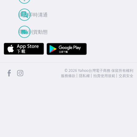
買賣即時溝通
商品到貨動態
APP Store
Google Play
facebook
Instagram
©
2026
Yahoo台灣電子商務 保留所有權利
服務條款
隱私權
拍賣使用規範
交易安全