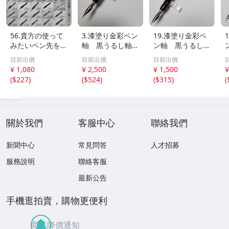
56.貴方の使って
3.漆塗り金彩ペン
19.漆塗り金彩ペ
みたいペン先を3
軸 黒うるし軸
ン軸 黒うるし
0種類の中から10
「金粉散し模様」
軸 「金粉散し模
目前出價
目前出價
目前出價
種類を選んで試し
漆の肌触りが伝
様」 漆の肌触り
¥ 1,080
¥ 2,500
¥ 1,500
¥
て見ませんか。ニ
わる特製オリジナ
が伝わる特製オリ
(
$227
)
(
$524
)
(
$315
)
(
ッコー・タチカ
ル軸１本【 限定
ジナル軸１本 【
ワ・ゼブラ・ライ
品 】urushi coati
限定品 】urushi
オン・エレガント
ng
coating
c
など
關於我們
客服中心
聯絡我們
新聞中心
常見問答
人才招募
服務說明
聯絡客服
最新公告
手機逛拍賣，購物更便利
商品降價通知