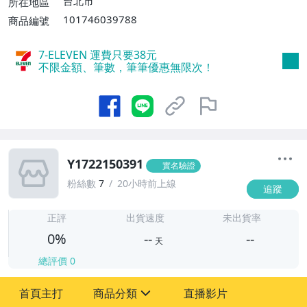
台北市
所在地區
101746039788
商品編號
7-ELEVEN 運費只要
38
元
不限金額、筆數，筆筆優惠無限次！
Y1722150391
實名驗證
粉絲數
7
20小時前上線
追蹤
-
-
正評
出貨速度
未出貨率
0%
--
--
天
總評價
0
-
首頁主打
商品分類
直播影片
-
sign