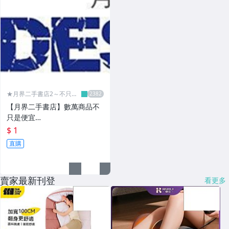
★月界二手書店2～不只是
便宜...★
【月界二手書店】數萬商品不
只是便宜…
$ 1
直購
賣家最新刊登
看更多