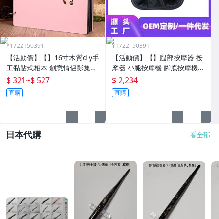
Y1722150391
Y1722150391
【活動價】【】16寸木質diy手
【活動價】【】腿部按摩器 按
工黏貼式相本 創意情侶影集紀
摩器 小腿按摩機 腳底按摩機
念收藏冊送男女朋友
深層按摩軟體全自動足療機穴
$ 321
~
$ 527
$ 2,234
位揉捏家用按腳器腳部腿部足
直購
直購
底足部腳底
日本代購
看全部