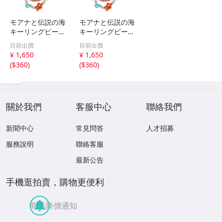
モアナと伝説の海
モアナと伝説の海
キーリングビーズ
キーリングビーズ
キーホルダー 実
キーホルダー 実
目前出價
目前出價
写ディズニー
写ディズニー
¥ 1,650
¥ 1,650
(
$360
)
(
$360
)
關於我們
客服中心
聯絡我們
新聞中心
常見問答
人才招募
服務說明
聯絡客服
最新公告
手機逛拍賣，購物更便利
商品降價通知