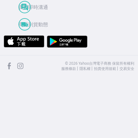
買賣即時溝通
商品到貨動態
APP Store
Google Play
facebook
Instagram
©
2026
Yahoo台灣電子商務 保留所有權利
服務條款
隱私權
拍賣使用規範
交易安全