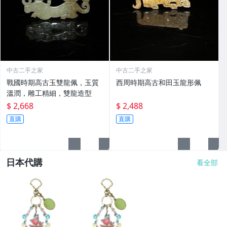
中古二手之家
中古二手之家
戰國時期高古玉雙龍佩，玉質
西周時期高古和田玉龍形佩
溫潤，雕工精細，雙龍造型
$ 2,668
$ 2,488
直購
直購
日本代購
看全部