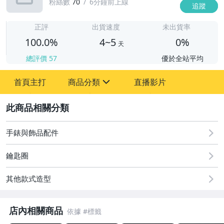
粉絲數
70
6分鐘前上線
追蹤
4
正評
出貨速度
未出貨率
100.0%
4~5
0%
天
總評價
57
優於全站平均
首頁主打
商品分類
直播影片
sign
2
古董、藝術與礦石
居家、家具與園藝
手錶與飾品配件
偶像、球員卡與郵幣
鑰匙圈
女裝與服飾配件
其他款式造型
手錶與飾品配件
店內相關商品