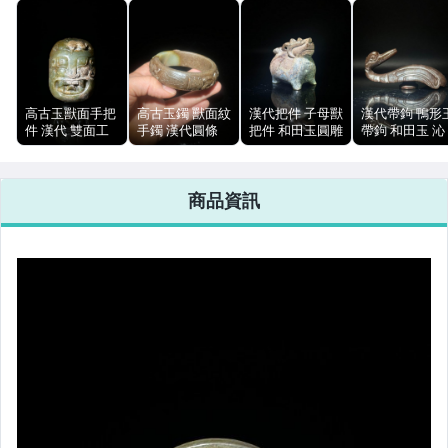
高古玉獸面手把
高古玉鐲 獸面紋
漢代把件 子母獸
漢代帶鉤 鴨形
件 漢代 雙面工
手鐲 漢代圓條
把件 和田玉圓雕
帶鉤 和田玉 沁
玉質溫潤 自然沁
內徑60.3mm
穿孔沁色 100g
色包漿 無裂 50
色包漿 無裂痕
90g
以上
100g
商品資訊