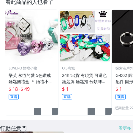
看此商品的人也看了
LOVERQ 婚禮小物
O.S商城
探索者戶
樂芙 永恆的愛 5色鑽戒
24hr出貨 有現貨 可選色
G-002 圓
鑰匙圈禮盒 ＊ 婚禮小物
鑰匙牌 鑰匙扣 分類牌鎖
配件 圓
二次進場 工商禮贈品 戒
匙 分類牌 塑膠鑰匙牌 鑰
鑰匙圈 
$ 18
~
$ 49
$ 1
$ 1
指鑰匙圈 鑽石鑰匙扣 大
匙扣 號碼牌 分類牌 標記
單個鑰匙
直購
直購
直購
鑽戒 送客禮 活動贈品
鑰匙吊牌 掛牌
近期銷量 2
行動任意門
看更多