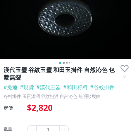
漢代玉璧 谷紋玉璧 和田玉掛件 自然沁色 包
0
漿無裂
#
免運
#
現貨
#
漢代玉器
#
和田籽料
#
谷紋掛件
籽料掛件 玉質溫潤 谷紋飽滿 自然沁色 無明顯裂痕
$2,820
定價
數量