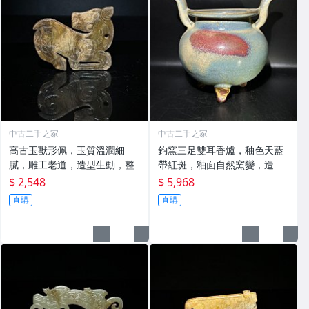
中古二手之家
中古二手之家
高古玉獸形佩，玉質溫潤細
鈞窯三足雙耳香爐，釉色天藍
膩，雕工老道，造型生動，整
帶紅斑，釉面自然窯變，造
$ 2,548
$ 5,968
直購
直購