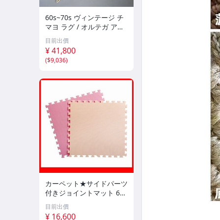
60s~70s ヴィンテージ チ
マヨ ラグ / オルテガ アメ
リカ アンティーク マット
目前出價
カーペット 絨毯 アンティ
¥ 41,800
ーク インテリア #710-60-
(
$9,036
)
039-506
カーペット★サイドパーツ
付きジョイントマット 64
枚セット 大判60cm 安心
目前出價
の低ホルムアルデヒド 防
¥ 16,600