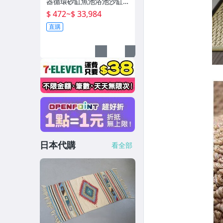
器循環砂缸魚池浴池沙缸
水泵一體機水處理設備
$ 472
~
$ 33,984
直購
日本代購
看全部