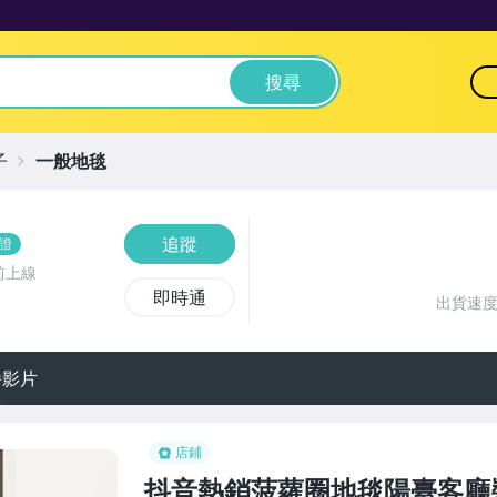
搜尋
子
一般地毯
追蹤
證
前上線
即時通
出貨速
播影片
店鋪
抖音熱銷菠蘿圈地毯陽臺客廳