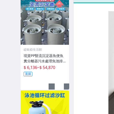
緹歐婭生活館
現貨PP豎流沉淀器魚便魚
糞分離器污水處理魚池排
污化水產殖設備
$ 6,136
~
$ 54,870
直購