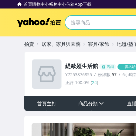
首頁
購物中心
帳務中心
信箱
App下載
Yahoo拍賣
拍賣
居家、家具與園藝
寢具/家飾
地毯/墊
緹歐婭生活館
店鋪
實名驗
Y7253876855
粉絲數
57
6小時
正評
100.0%
(
24
)
首頁主打
商品分類
直
sign
其它