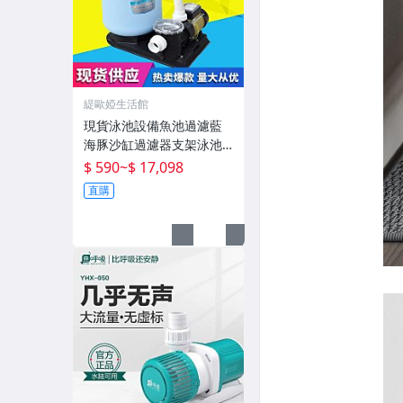
緹歐婭生活館
現貨泳池設備魚池過濾藍
海豚沙缸過濾器支架泳池
泳池砂缸水泵機組
$ 590
~
$ 17,098
直購