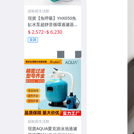
緹歐婭生活館
現貨【魚呼吸】YHX050魚
缸水泵超靜音循環過濾器
魚池潛水底吸變頻水陸
$ 2,572
~
$ 6,230
直購
緹歐婭生活館
現貨AQUA愛克游泳池過濾