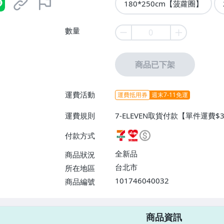
180*250cm【菠蘿圈】
數量
商品已下架
運費活動
運費抵用券
週末7-11免運
運費規則
7-ELEVEN取貨付款【單件運費
付款【單件運費$60、消費滿$9
付款方式
全新品
商品狀況
台北市
所在地區
101746040032
商品編號
7-ELEVEN 運費只要
38
元
不限金額、筆數，筆筆優惠無限次！
商品資訊