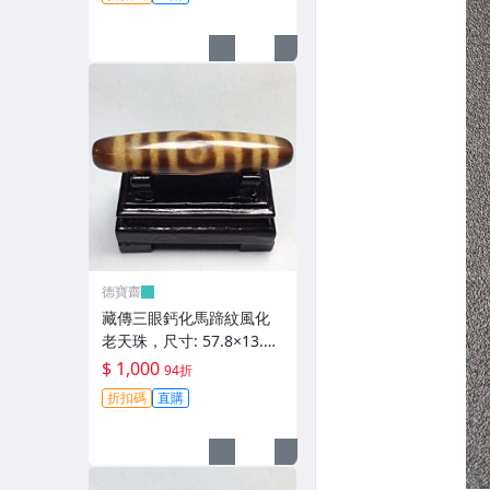
齋】408
德寶齋
藏傳三眼鈣化馬蹄紋風化
老天珠，尺寸: 57.8×13.3
左右，材質：瑪瑙，玉
$ 1,000
94折
髓， 天珠 瑪瑙 硃砂【德寶
折扣碼
直購
齋】407