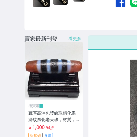
賣家最新刊登
看更多
德寶齋
藏區高油包漿線珠鈣化馬
蹄紋風化老天珠，材質，
瑪瑙玉髓，尺寸：49.4×13
$ 1,000
94折
左 天珠 瑪瑙 硃砂【德寶
折扣碼
直購