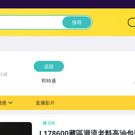
搜尋
追蹤
上線
即時通
優惠
直播影片
sign
0元【粉絲轉享】
店鋪
L178600藏區迴流老料高