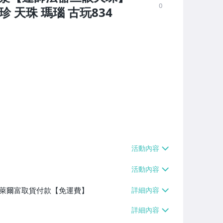
0
珍 天珠 瑪瑙 古玩834
】、萊爾富取貨付款【免運費】