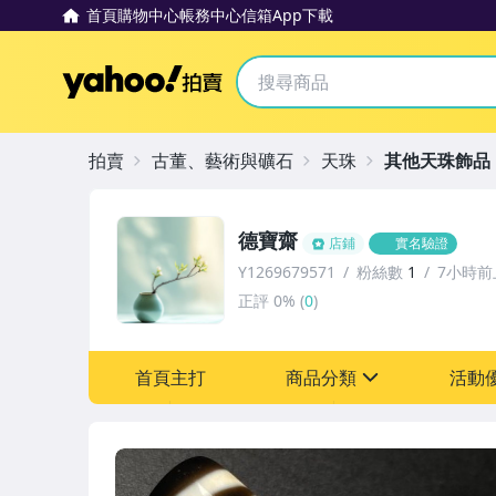
首頁
購物中心
帳務中心
信箱
App下載
Yahoo拍賣
拍賣
古董、藝術與礦石
天珠
其他天珠飾品
德寶齋
店鋪
實名驗證
Y1269679571
粉絲數
1
7小時前
正評
0%
(
0
)
首頁主打
商品分類
活動
sign
其它
[全店] 追蹤本賣場立減6