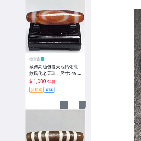
德寶齋
藏傳高油包漿天地鈣化龍
紋風化老天珠，尺寸: 49.6
×13.5左右，材質：瑪瑙，
$ 1,000
94折
天珠 瑪瑙 硃砂【德寶齋】
折扣碼
直購
406