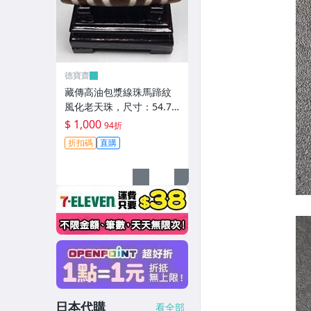
德寶齋
藏傳高油包漿線珠馬蹄紋
風化老天珠，尺寸：54.7×
13左右，材質：瑪瑙，玉
$ 1,000
94折
髓 天珠 瑪瑙 硃砂【德寶
折扣碼
直購
齋】405
日本代購
看全部