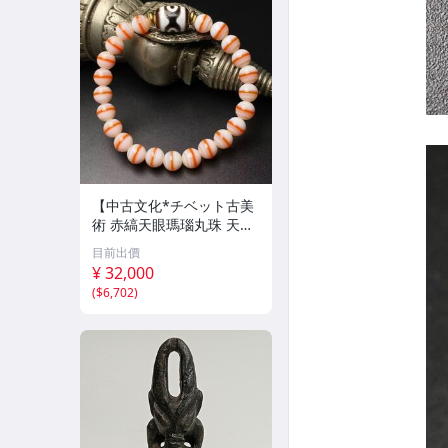
【中古文化*チベット古美
術 赤縞天眼瑪瑙丸珠 天地
天珠組み合わせブレスレッ
目前出價
ト 縞瑪瑙 古玩 アンティー
¥ 32,000
ク お守り コレクション 腕
(
$6,702
)
輪 】