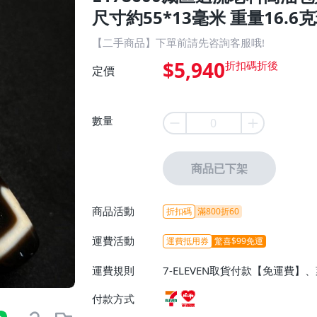
尺寸約55*13毫米 重量16.6克
【二手商品】下單前請先咨詢客服哦!
$5,940
定價
數量
商品已下架
商品活動
折扣碼
滿800折60
運費活動
運費抵用券
驚喜$99免運
運費規則
7-ELEVEN取貨付款【免運費
付款方式