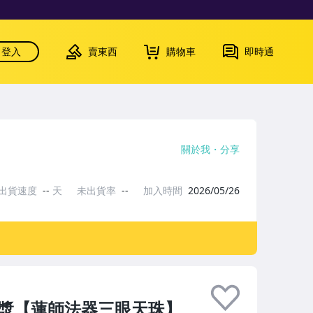
登入
賣東西
購物車
即時通
關於我
分享
出貨速度
--
天
未出貨率
--
加入時間
2026/05/26
油包漿【蓮師法器三眼天珠】