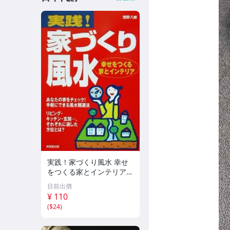
実践！家づくり風水 幸せ
をつくる家とインテリア/
浅野八郎(著者)
目前出價
¥ 110
(
$24
)