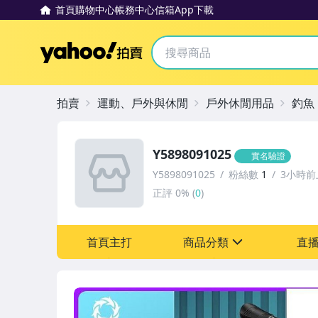
首頁
購物中心
帳務中心
信箱
App下載
Yahoo拍賣
拍賣
運動、戶外與休閒
戶外休閒用品
釣魚
Y5898091025
實名驗證
Y5898091025
粉絲數
1
3小時前
正評
0%
(
0
)
首頁主打
商品分類
直
sign