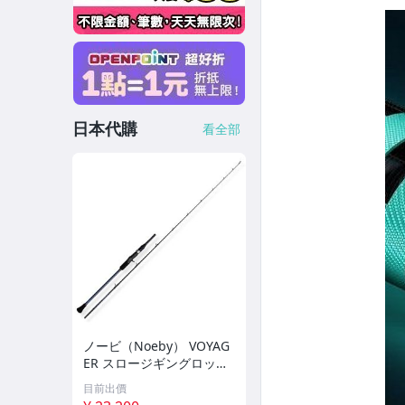
日本代購
看全部
ノービ（Noeby） VOYAG
ER スロージギングロッド
スピニング＆キャスティン
目前出價
グ バスロッド 1.83m/1.96