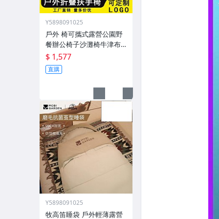
Y5898091025
戶外 椅可攜式露營公園野
餐辦公椅子沙灘椅牛津布
新款外
$ 1,577
直購
Y5898091025
牧高笛睡袋 戶外輕薄露營