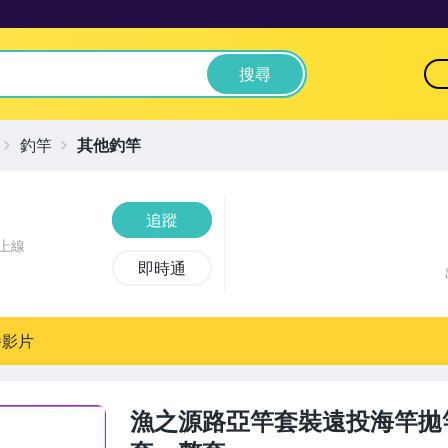
搜尋
釣竿
其他釣竿
追蹤
上線
即時通
播影片
漁之源路亞竿套裝遠投海竿拋