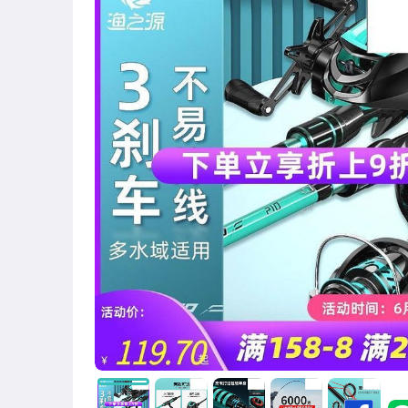
圖書/影音/文具
古董、藝術與礦石
手機、配件與通訊
美容保養與彩妝
電腦、平板與周邊
相機、攝影與周邊
運動、戶外與休閒
嬰幼兒與孕婦
汽機車精品百貨
居家、家具與園藝
玩具、模型與公仔