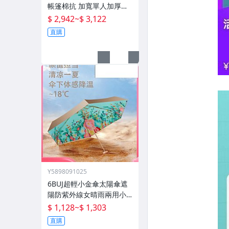
帳篷棉抗 加寬單人加厚攬
月防寒被子
$ 2,942
~
$ 3,122
直購
Y5898091025
6BUJ超輕小金傘太陽傘遮
陽防紫外線女晴雨兩用小
巧便攜 五折傘
$ 1,128
~
$ 1,303
直購