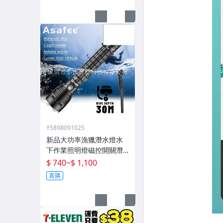
Y5898091025
新品大功率漁獵潛水燈水
下作業照明燈磁控開關潛
水深度50米高流明
$ 740
~
$ 1,100
直購