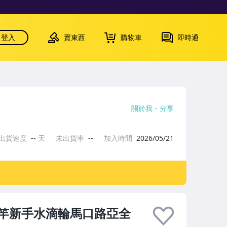
登入
賣東西
購物車
即時通
關於我
分享
出貨速度
--
天
未出貨率
--
加入時間
2026/05/21
竿新手水滴輪馬口路亞全