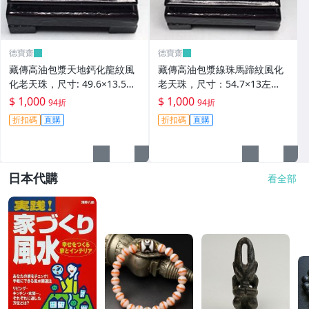
德寶齋
德寶齋
藏傳高油包漿天地鈣化龍紋風
藏傳高油包漿線珠馬蹄紋風化
化老天珠，尺寸: 49.6×13.5左
老天珠，尺寸：54.7×13左
右，材質：瑪瑙， 天珠 瑪瑙
右，材質：瑪瑙，玉髓 天珠 瑪
$ 1,000
$ 1,000
94折
94折
硃砂【德寶齋】406
瑙 硃砂【德寶齋】405
折扣碼
直購
折扣碼
直購
日本代購
看全部