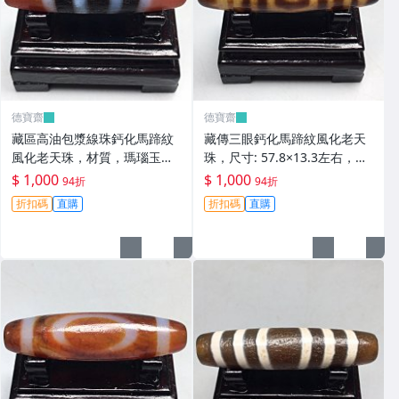
德寶齋
德寶齋
藏區高油包漿線珠鈣化馬蹄紋
藏傳三眼鈣化馬蹄紋風化老天
風化老天珠，材質，瑪瑙玉
珠，尺寸: 57.8×13.3左右，材
髓，尺寸：49.4×13左 天珠 瑪
質：瑪瑙，玉髓， 天珠 瑪瑙
$ 1,000
$ 1,000
94折
94折
瑙 硃砂【德寶齋】408
硃砂【德寶齋】407
折扣碼
直購
折扣碼
直購