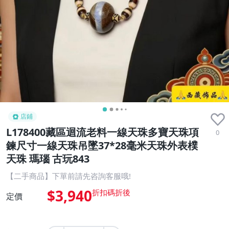
店鋪
L178400藏區迴流老料一線天珠多寶天珠項
0
鍊尺寸一線天珠吊墜37*28毫米天珠外表樸
天珠 瑪瑙 古玩843
【二手商品】下單前請先咨詢客服哦!
$3,940
定價