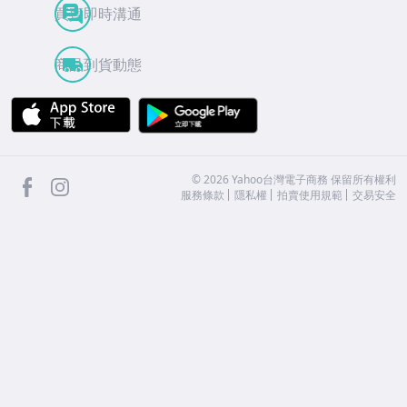
買賣即時溝通
商品到貨動態
APP Store
Google Play
facebook
Instagram
©
2026
Yahoo台灣電子商務 保留所有權利
服務條款
隱私權
拍賣使用規範
交易安全