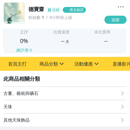
德寶齋
店鋪
實名驗證
粉絲數
1
8小時前上線
追蹤
-
-
正評
出貨速度
未出貨率
0%
--
--
天
總評價
0
-
首頁主打
商品分類
活動優惠
直播影
-
sign
sign
其它
[全店] 追蹤本賣場立減60元【粉絲轉享】
2
古董、藝術與礦石
天珠
其他天珠飾品