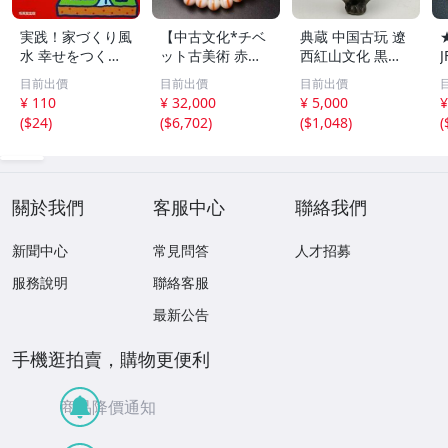
実践！家づくり風
【中古文化*チベ
典蔵 中国古玩 遼
水 幸せをつくる
ット古美術 赤縞
西紅山文化 黒曜
家とインテリア/
天眼瑪瑙丸珠 天
石 黒皮玉 太陽神
目前出價
目前出價
目前出價
浅野八郎(著者)
地天珠組み合わせ
祈祷像 唐物 骨董
¥ 110
¥ 32,000
¥ 5,000
¥
ブレスレット 縞
品 古美術 古玉 彫
(
$24
)
(
$6,702
)
(
$1,048
)
(
瑪瑙 古玩 アンテ
刻 時代物 魔除け
ィーク お守り コ
古代風 守護像 置
レクション 腕輪
物
】
關於我們
客服中心
聯絡我們
新聞中心
常見問答
人才招募
服務說明
聯絡客服
最新公告
手機逛拍賣，購物更便利
商品降價通知