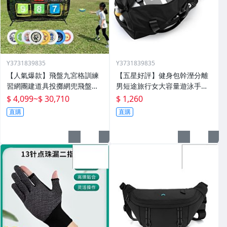
Y3731839835
Y3731839835
【人氣爆款】飛盤九宮格訓練
【五星好評】健身包幹溼分離
習網團建道具投擲網兜飛盤架
男短途旅行女大容量遊泳手提
戶外運動拓展遊戲
包大獨立鞋倉
$ 4,099
~
$ 30,710
$ 1,260
直購
直購