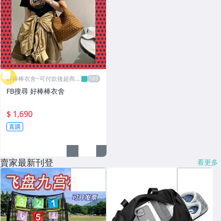
好棒棒衣舍~可付款後超商取
貨
FB搜尋 好棒棒衣舍
$ 1,690
直購
賣家最新刊登
看更多