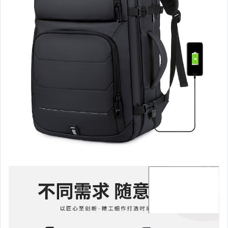
汽機車精品百貨
居家、家具與園藝
玩具、模型與公仔
男性精品與服飾
女裝與服飾配件
偶像、球員卡與郵幣
手錶與飾品配件
女包精品與女鞋
家電與影音視聽