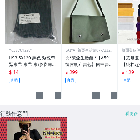
Y6387612971
LAIYA~萊亞生活館07-72229
葳爾登皮
93
包推車
HS3.5X120 黑色 紮線帶
☆°萊亞生活館 °【A591
【葳爾登
緊束帶 束帶 束線帶 庫存
復古帆布書包】國中書
【純棉超
出清大特價 3.5*120
包-高中書包
多本護照
$ 14
$ 299
$ 129
吸汗運動
直購
直購
直購
包隱形腰包
行動任意門
看更多