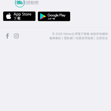
商品到貨動態
APP Store
Google Play
facebook
Instagram
©
2026
Yahoo台灣電子商務 保留所有權利
服務條款
隱私權
拍賣使用規範
交易安全