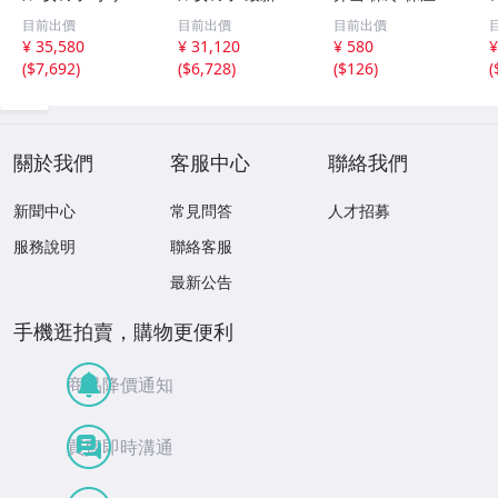
通学カバン 高級
ナイスモデル ツ
水 大容量 機能完
目前出價
目前出價
目前出價
人工皮革＆パール
ヤありパール生地
備 ネイビー ミニ
¥ 35,580
¥ 31,120
¥ 580
¥
生地 反射材 刺繍
A4フラットファ
トート
(
$7,692
)
(
$6,728
)
(
$126
)
(
金属プレート・透
イル対応 軽量大
明カバー付け・6
容量女子 パープ
年間安心
ル ピンク ホワ
關於我們
客服中心
聯絡我們
新聞中心
常見問答
人才招募
服務說明
聯絡客服
最新公告
手機逛拍賣，購物更便利
商品降價通知
買賣即時溝通