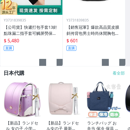
Y3731839835
Y3731839835
【公司貨】快遞打包手套13針
【銷售冠軍】爆款高品質皮膜
點珠漏二指手套可觸屏勞保止
斜挎背包男士時尚休閒胸包外
滑外賣騎行手套定製
出方便單肩斜挎包
$ 5,480
$ 601
直購
直購
日本代購
看全部
【新品】ランドセ
【新品】ランドセ
ランチバッグ お
ル 女の子 小学生
ル女の子 最新ア
弁当 保冷 保温 防