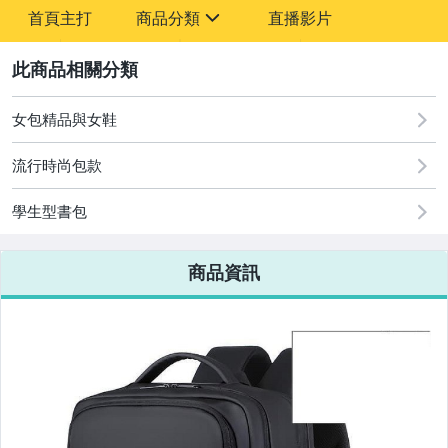
-
首頁主打
商品分類
直播影片
-
sign
2
女包精品與女鞋
圖書/影音/文具
流行時尚包款
古董、藝術與礦石
學生型書包
手機、配件與通訊
美容保養與彩妝
商品資訊
電腦、平板與周邊
相機、攝影與周邊
運動、戶外與休閒
嬰幼兒與孕婦