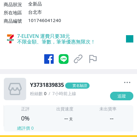
全新品
商品狀況
台北市
所在地區
101746041240
商品編號
7-ELEVEN 運費只要
38
元
不限金額、筆數，筆筆優惠無限次！
Y3731839835
實名驗證
粉絲數
0
7小時前上線
追蹤
-
-
正評
出貨速度
未出貨率
0%
--
--
天
總評價
0