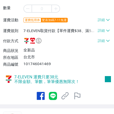
數量
運費活動
運費抵用券
驚喜加碼7-11免運
運費規則
7-ELEVEN取貨付款【單件運費$38、滿5件
或消費滿$1298免運費】、7-ELEVEN取貨
付款方式
不付款【免運費】、萊爾富取貨付款【單件
運費$60、滿5件或消費滿$1298免運
全新品
商品狀況
費】、宅配/貨運【單件運費$120、滿5件
台北市
所在地區
或消費滿$1598免運費】
101746041469
商品編號
7-ELEVEN 運費只要
38
元
不限金額、筆數，筆筆優惠無限次！