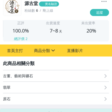
源古堂
實名驗證
粉絲數
6
剛上線
追蹤
7
正評
出貨速度
未出貨率
100.0%
7~8
20%
天
總評價
2
首頁主打
商品分類
直播影片
sign
2
古董、藝術與礦石
手錶與飾品配件
古董、藝術與礦石
翡翠
原石