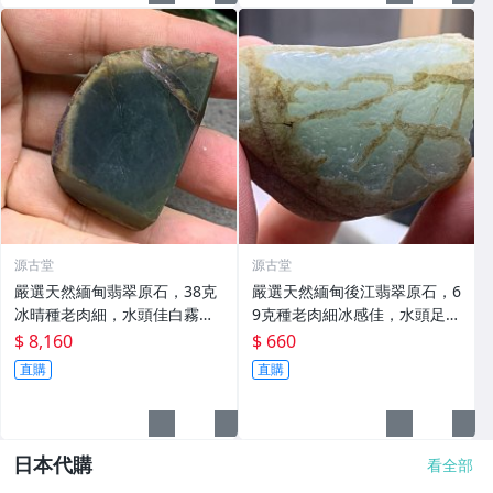
源古堂
源古堂
嚴選天然緬甸翡翠原石，38克
嚴選天然緬甸後江翡翠原石，6
冰晴種老肉細，水頭佳白霧層
9克種老肉細冰感佳，水頭足裂
美，適合收藏與把玩 38 克 翡
隙多，適合收藏 翡翠原石 緬甸
$ 8,160
$ 660
翠 原石
後江 69克
直購
直購
日本代購
看全部