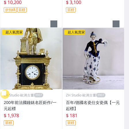
$ 10,200
$ 3,100
折扣碼
競標
競標
超人氣賣家
超人氣賣家
ZH Studio 歐洲古董
ZH Studio 歐洲古董
200年前法國鐘錶名匠鉅作/一
百年/德國名瓷仕女瓷偶【一元
元起標
起標】
$ 1,978
$ 181
競標
競標