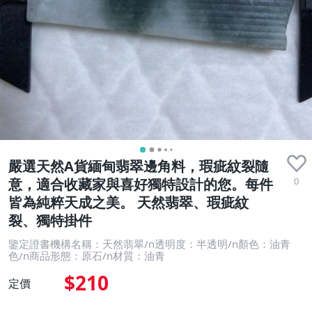
嚴選天然A貨緬甸翡翠邊角料，瑕疵紋裂隨
0
意，適合收藏家與喜好獨特設計的您。每件
皆為純粹天成之美。 天然翡翠、瑕疵紋
裂、獨特掛件
鑒定證書機構名稱：天然翡翠/n透明度：半透明/n顏色：油青
色/n商品形態：原石/n材質：油青
$210
定價