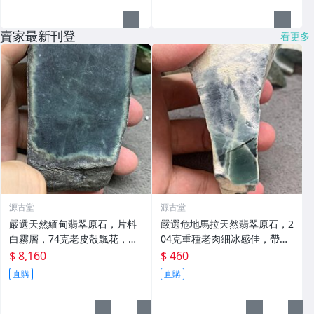
賣家最新刊登
看更多
源古堂
源古堂
嚴選天然緬甸翡翠原石，片料
嚴選危地馬拉天然翡翠原石，2
白霧層，74克老皮殼飄花，冰
04克重種老肉細冰感佳，帶底
感強勁水頭佳，熒光自然，實
色，建議詳參視頻與照片。天
$ 8,160
$ 460
物請查視頻與圖片 緬甸翡翠 老
然美玉每裂皆故事，喜愛收藏
直購
直購
坑玻璃種 冰漂花
請珍惜。 204克 危地馬拉 翡翠