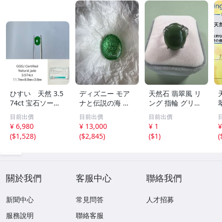
ひすい 天然 3.5
ディズニー モア
天然石 翡翠風 リ
74ct 宝石ソーテ
ナと伝説の海 テ
ング 指輪 グリー
ィング付き 11.7
フィティの心 新
ン系 ヴィンテー
目前出價
目前出價
目前出價
㎜×8.8㎜×3.8㎜
品 未開封
ジアクセサリー
¥ 6,980
¥ 13,000
¥ 1
¥
ルース（ 裸石 ）
(
$1,528
)
(
$2,845
)
(
$1
)
(
Y10181SA
2
關於我們
客服中心
聯絡我們
新聞中心
常見問答
人才招募
服務說明
聯絡客服