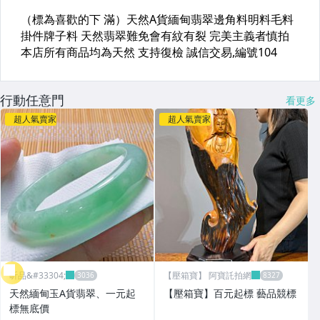
行動任意門
看更多
超人氣賣家
超人氣賣家
昕品&#33304;
【壓箱寶】 阿寶託拍網
天然緬甸玉A貨翡翠、一元起
【壓箱寶】百元起標 藝品競標
標無底價