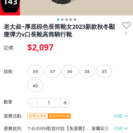
老大叔~厚底棕色長筒靴女2023新款秋冬顯
0
瘦彈力v口長靴高筒騎行靴
$2,097
定價
規格
39
37
36
38
35
40
數量
運費活動
運費抵用券
驚喜$99免運
運費規則
7-ELEVEN取貨付款【免運費】、萊爾富取