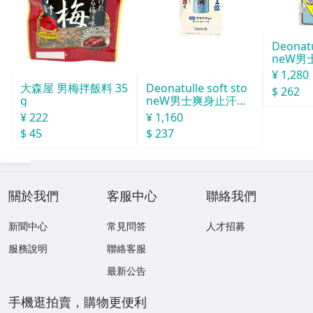
Deonatu
neW男
汗石 中世
¥ 1,280
Deonatulle soft sto
大森屋 男梅拌飯料 35
$ 262
neW男士爽身止汗石
g
消臭石２０ｇ
¥ 1,160
¥ 222
$ 237
$ 45
關於我們
客服中心
聯絡我們
新聞中心
常見問答
人才招募
服務說明
聯絡客服
最新公告
手機逛拍賣，購物更便利