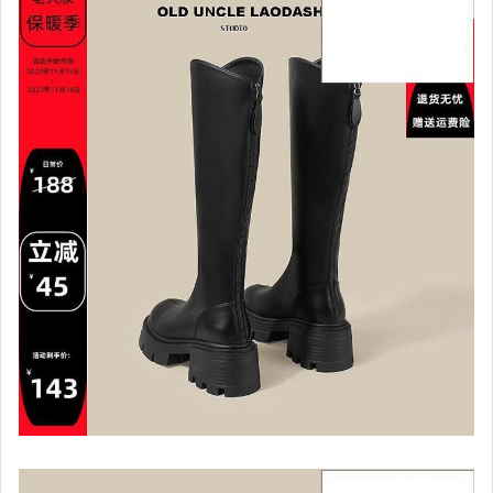
嬰幼兒與孕婦
汽機車精品百貨
居家、家具與園藝
玩具、模型與公仔
男性精品與服飾
女裝與服飾配件
偶像、球員卡與郵幣
手錶與飾品配件
女包精品與女鞋
家電與影音視聽