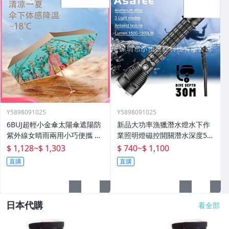
Y5898091025
Y5898091025
6BUJ超輕小金傘太陽傘遮陽防
新品大功率漁獵潛水燈水下作
紫外線女晴雨兩用小巧便攜 五
業照明燈磁控開關潛水深度50
折傘
米高流明
$ 1,128
~
$ 1,303
$ 740
~
$ 1,100
直購
直購
日本代購
看全部