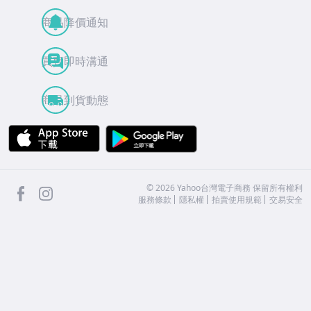
商品降價通知
買賣即時溝通
商品到貨動態
APP Store
Google Play
facebook
Instagram
©
2026
Yahoo台灣電子商務 保留所有權利
服務條款
隱私權
拍賣使用規範
交易安全