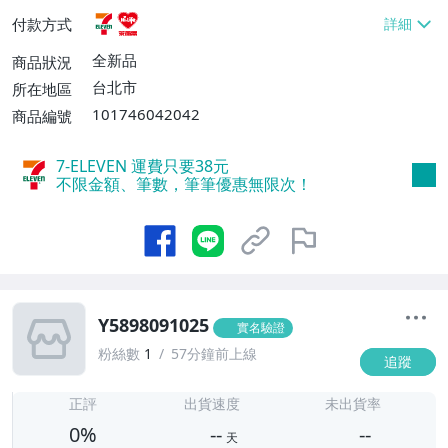
貨付款【免運費】
付款方式
全新品
商品狀況
台北市
所在地區
101746042042
商品編號
7-ELEVEN 運費只要
38
元
不限金額、筆數，筆筆優惠無限次！
Y5898091025
實名驗證
粉絲數
1
57分鐘前上線
追蹤
-
-
正評
出貨速度
未出貨率
0%
--
--
天