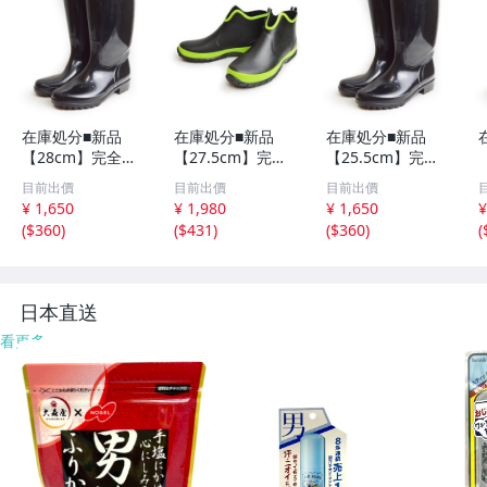
在庫処分■新品
在庫処分■新品
在庫処分■新品
【28cm】完全防
【27.5cm】完全
【25.5cm】完全
水 レインブーツ
防水 ラバーブー
防水 レインブー
目前出價
目前出價
目前出價
メンズ ブーツ レ
ツ メンズ レイン
ツ メンズ ブーツ
¥ 1,650
¥ 1,980
¥ 1,650
¥
インシューズ 防
ブーツ シューズ
レインシューズ
(
$360
)
(
$431
)
(
$360
)
(
水 ロングブーツ
防滑 スポーティ
防水 ロングブー
幅広 屈曲 スノー
ショート 長靴 雨
ツ 幅広 屈曲 スノ
ブーツ 長靴 防滑
アウトドア レジ
ーブーツ 長靴 防
雨
ャー
滑 雨
日本直送
看更多