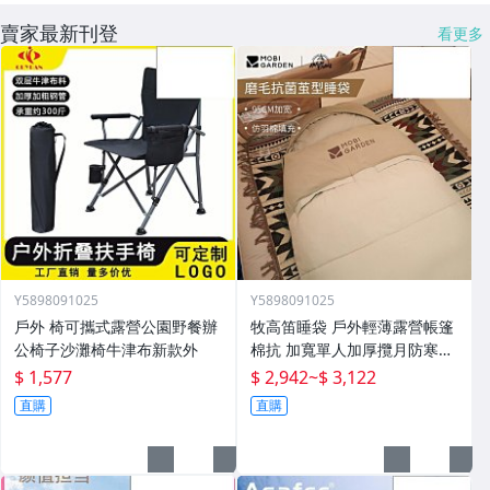
賣家最新刊登
看更多
Y5898091025
Y5898091025
戶外 椅可攜式露營公園野餐辦
牧高笛睡袋 戶外輕薄露營帳篷
公椅子沙灘椅牛津布新款外
棉抗 加寬單人加厚攬月防寒被
子
$ 1,577
$ 2,942
~
$ 3,122
直購
直購