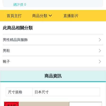
總評價
0
-
首頁主打
商品分類
直播影片
-
sign
2
男性精品與服飾
圖書/影音/文具
男鞋
古董、藝術與礦石
靴子
手機、配件與通訊
美容保養與彩妝
商品資訊
電腦、平板與周邊
相機、攝影與周邊
尺寸規格
日本尺寸
運動、戶外與休閒