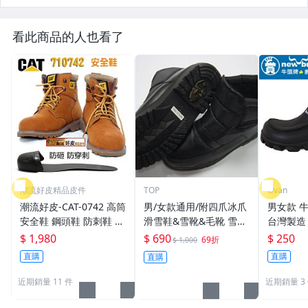
看此商品的人也看了
潮流好皮精品皮件
TOP
Ovan
潮流好皮-CAT-0742 高筒
男/女款通用/附四爪冰爪
男女款 牛
安全鞋 鋼頭鞋 防刺鞋 防
滑雪鞋&雪靴&毛靴 雪地
台灣製造
砸鞋 穿越久越愛他.暗棕
鞋 **現貨36～46 （39 4
鞋 園丁鞋
$ 1,980
$ 690
$ 250
69折
$ 1,000
色 淺棕色剩下幾雙零碼
0 45 46完售）
房工作鞋 
直購
直購
直購
價最後出清
師鞋 Ova
近期銷量 11 件
近期銷量 3