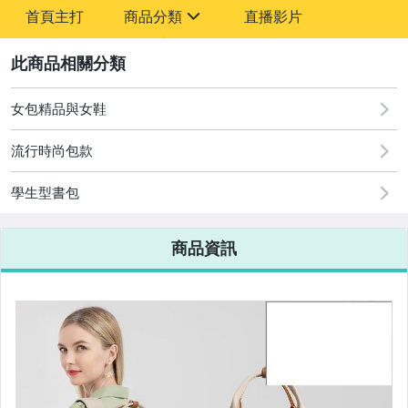
-
首頁主打
商品分類
直播影片
-
sign
2
女包精品與女鞋
圖書/影音/文具
流行時尚包款
古董、藝術與礦石
學生型書包
手機、配件與通訊
美容保養與彩妝
商品資訊
電腦、平板與周邊
相機、攝影與周邊
運動、戶外與休閒
嬰幼兒與孕婦