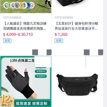
Y3731839835
Y3731839835
【人氣爆款】飛盤九宮格訓練
【五星好評】健身包幹溼分離
習網團建道具投擲網兜飛盤架
男短途旅行女大容量遊泳手提
戶外運動拓展遊戲
包大獨立鞋倉
$ 4,099
~
$ 30,710
$ 1,260
直購
直購