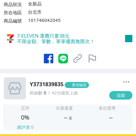
全新品
商品狀況
台北市
所在地區
101746042045
商品編號
7-ELEVEN 運費只要
38
元
不限金額、筆數，筆筆優惠無限次！
Y3731839835
實名驗證
粉絲數
0
42分鐘前上線
追蹤
-
-
正評
出貨速度
未出貨率
0%
--
--
天
總評價
0