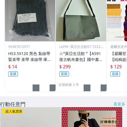
Y6387612971
LAIYA~萊亞生活館07-72229
葳爾登皮
93
包推車
HS3.5X120 黑色 紮線帶
☆°萊亞生活館 °【A591
【葳爾登
緊束帶 束帶 束線帶 庫存
復古帆布書包】國中書
【純棉超
出清大特價 3.5*120
包-高中書包
多本護照
$ 14
$ 299
$ 129
吸汗運動
直購
直購
直購
包隱形腰包
近期銷量 2 件
行動任意門
看更多
超人氣賣家