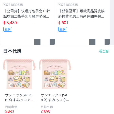
Y3731839835
Y3731839835
【公司貨】快遞打包手套13針
【銷售冠軍】爆款高品質皮膜
點珠漏二指手套可觸屏勞保止
斜挎背包男士時尚休閒胸包外
滑外賣騎行手套定製
出方便單肩斜挎包
$ 5,480
$ 601
直購
直購
日本代購
看全部
サンエックス(Sa
サンエックス(Sa
n-X) すみっコぐ
n-X) すみっコぐ
らし コップ巾着
らし コップ巾着
目前出價
目前出價
CA61701 H190×
CA61701 H190×
¥ 893
¥ 893