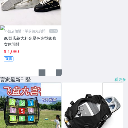
86號店預購下單前請先詢問數
量
86號店義大利金屬色造型飾條
女休閒鞋
$ 1,080
直購
賣家最新刊登
看更多