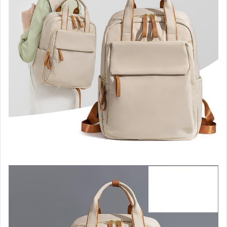
汽機車精品百貨
居家、家具與園藝
玩具、模型與公仔
男性精品與服飾
女裝與服飾配件
偶像、球員卡與郵幣
手錶與飾品配件
女包精品與女鞋
家電與影音視聽