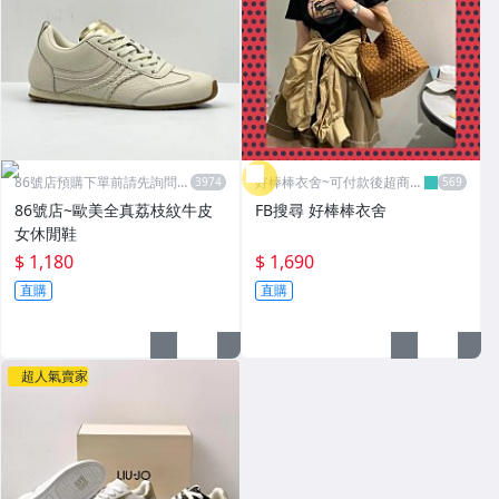
86號店預購下單前請先詢問數
好棒棒衣舍~可付款後超商取
量
貨
86號店~歐美全真荔枝紋牛皮
FB搜尋 好棒棒衣舍
女休閒鞋
$ 1,180
$ 1,690
直購
直購
超人氣賣家