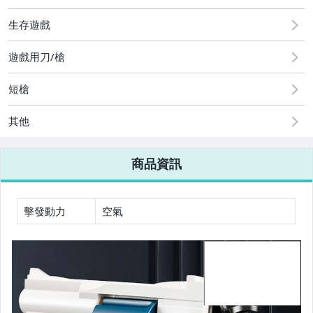
生存遊戲
手機、配件與通訊
美容保養與彩妝
遊戲用刀/槍
電腦、平板與周邊
短槍
相機、攝影與周邊
其他
運動、戶外與休閒
商品資訊
嬰幼兒與孕婦
汽機車精品百貨
擊發動力
空氣
居家、家具與園藝
玩具、模型與公仔
男性精品與服飾
偶像、球員卡與郵幣