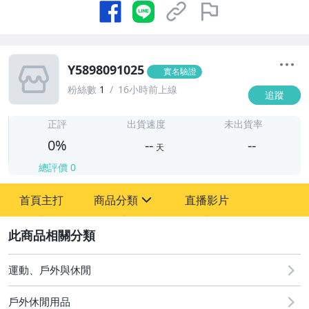
Y5898091025
實名驗證
粉絲數
1
16小時前上線
追蹤
-
-
正評
出貨速度
未出貨率
0%
--
--
天
總評價
0
-
首頁主打
商品分類
直播影片
-
sign
2
運動、戶外與休閒
圖書/影音/文具
戶外休閒用品
古董、藝術與礦石