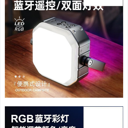
汽機車精品百貨
居家、家具與園藝
玩具、模型與公仔
男性精品與服飾
偶像、球員卡與郵幣
女裝與服飾配件
手錶與飾品配件
女包精品與女鞋
家電與影音視聽