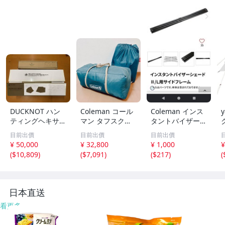
DUCKNOT ハン
Coleman コール
Coleman インス
ティングヘキサ
マン タフスクリ
タントバイザーシ
T/C SW SOLO＋
ーン2ルームハウ
ェードII/L用 サイ
目前出價
目前出價
目前出價
インナーメッシュ
ス テントシート
ドフレーム
¥ 50,000
¥ 32,800
¥ 1,000
¥
テント 新品
セット
(
$10,809
)
(
$7,091
)
(
$217
)
(
日本直送
看更多