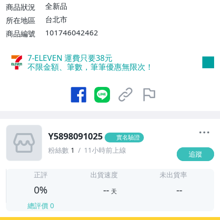
全新品
商品狀況
台北市
所在地區
101746042462
商品編號
7-ELEVEN 運費只要
38
元
不限金額、筆數，筆筆優惠無限次！
Y5898091025
實名驗證
粉絲數
1
11小時前上線
追蹤
-
-
正評
出貨速度
未出貨率
0%
--
--
天
總評價
0