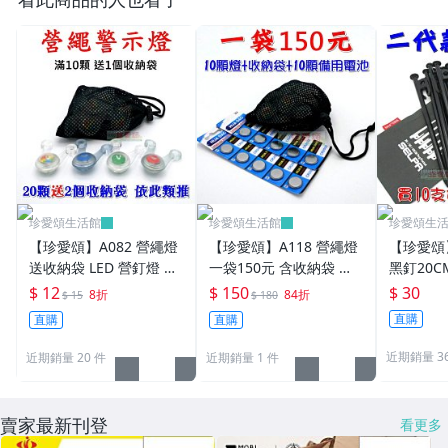
珍愛頌生活館
珍愛頌生活館
珍愛頌生
【珍愛頌】A082 營繩燈
【珍愛頌】A118 營繩燈
【珍愛頌】
送收納袋 LED 營釘燈 帳
一袋150元 含收納袋 備
黑釘20C
篷燈 露營燈 警示燈 營燈
用電池 營釘燈 帳篷燈 露
收納袋 營
$ 12
$ 150
$ 30
8折
84折
$ 15
$ 180
掛繩燈 青蛙燈 帳篷 炊事
營燈 警示燈 營燈 掛繩燈
帳 天幕 
直購
直購
直購
帳 客廳帳
帳篷 青蛙燈
營繩 非
近期銷量 3
近期銷量 20 件
近期銷量 1 件
賣家最新刊登
看更多