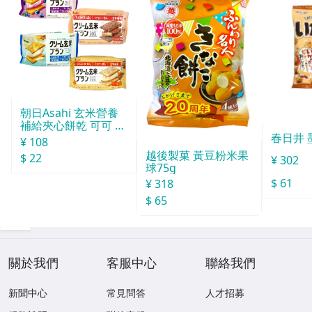
朝日Asahi 玄米營養
補給夾心餅乾 可可 72
春日井 
g
¥ 108
越後製菓 黃豆粉米果
$ 22
¥ 302
球75g
$ 61
¥ 318
$ 65
關於我們
客服中心
聯絡我們
新聞中心
常見問答
人才招募