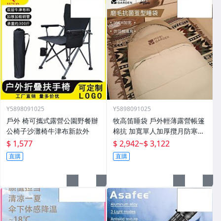
Y5898091025
Y5898091025
戶外 椅可攜式露營公園野餐辦
牧高笛睡袋 戶外輕薄露營帳篷
公椅子沙灘椅牛津布新款外
棉抗 加寬單人加厚攬月防寒被
子
$ 1,577
$ 2,942
~
$ 3,122
直購
直購