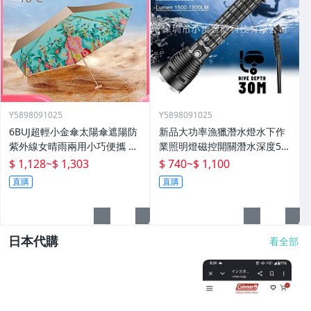
Y5898091025
Y5898091025
6BUJ超輕小金傘太陽傘遮陽防
新品大功率漁獵潛水燈水下作
紫外線女晴雨兩用小巧便攜 五
業照明燈磁控開關潛水深度50
折傘
米高流明
$ 1,128
~
$ 1,303
$ 740
~
$ 1,100
直購
直購
日本代購
看全部