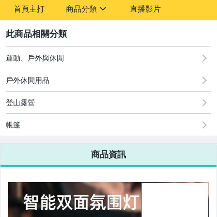
-
首頁主打
商品分類
直播影片
-
sign
2
運動、戶外與休閒
圖書/影音/文具
戶外休閒用品
古董、藝術與礦石
登山露營
手機、配件與通訊
美容保養與彩妝
帳篷
電腦、平板與周邊
商品資訊
相機、攝影與周邊
運動、戶外與休閒
嬰幼兒與孕婦