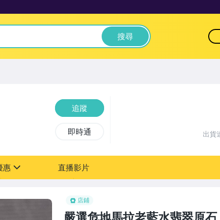
搜尋
追蹤
即時通
出貨
優惠
直播影片
sign
店鋪
嚴選危地馬拉老藍水翡翠原石