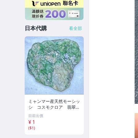
日本代購
看全部
ミャンマー産天然モーシッ
シ コスモクロア 翡翠輝
石 原石20.16g^ ^激レア
目前出價
石^ ^
¥ 1
(
$1
)