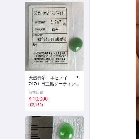
天然翡翠 本ヒスイ 5.
747ct 日宝協ソーティン
グ ルース 天然ひす
目前出價
い
¥ 10,000
(
$2,162
)