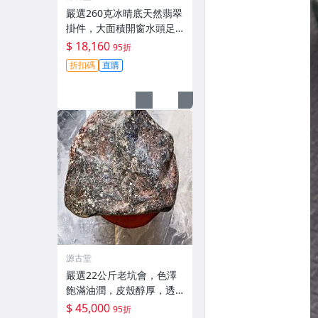
嚴選260克冰晴底天然翡翠
掛件，大面積開窗水頭足
肉質細，適合收藏與佩戴
$ 18,160
95折
#翡翠 #天然翡翠 #A貨翡
折扣碼
直購
翠玉石
源古堂
嚴選22公斤老坑會，色澤
飽滿油潤，皮殼醇厚，透
著迷人的黃霧光澤 翡翠 A
$ 45,000
95折