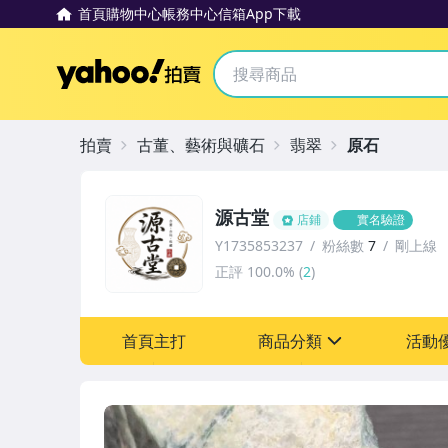
首頁
購物中心
帳務中心
信箱
App下載
Yahoo拍賣
拍賣
古董、藝術與礦石
翡翠
原石
源古堂
店鋪
實名驗證
Y1735853237
粉絲數
7
剛上線
正評
100.0%
(
2
)
首頁主打
商品分類
活動
sign
其它
[全店] 周年慶
[全店] 粉絲專享