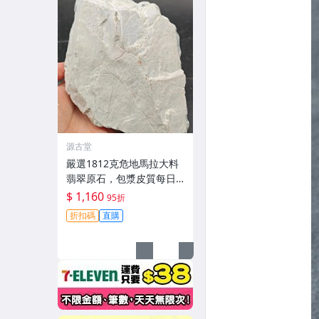
源古堂
嚴選1812克危地馬拉大料
翡翠原石，包漿皮質每日
晚11點截拍。 危地馬拉 翡
$ 1,160
95折
翠原石 大料
折扣碼
直購