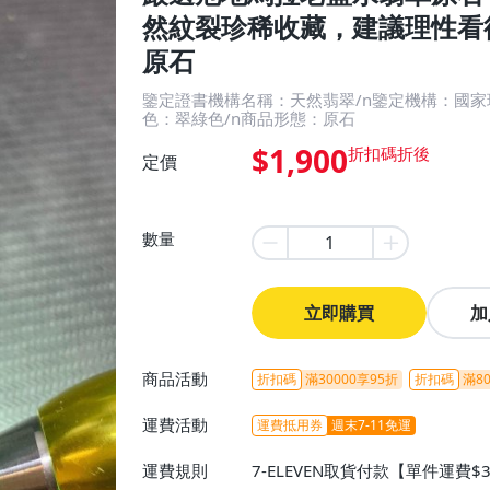
然紋裂珍稀收藏，建議理性看待
原石
鑒定證書機構名稱：天然翡翠/n鑒定機構：國家
色：翠綠色/n商品形態：原石
$1,900
定價
數量
立即購買
加
商品活動
折扣碼
滿30000享95折
折扣碼
滿80
運費活動
運費抵用券
週末7-11免運
運費規則
7-ELEVEN取貨付款【單件運費$