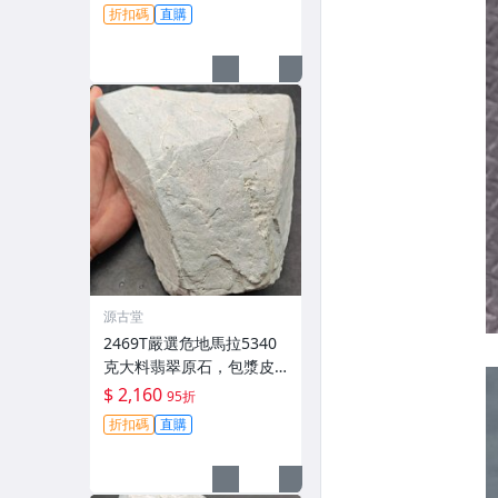
貨 玉石
折扣碼
直購
源古堂
2469T嚴選危地馬拉5340
克大料翡翠原石，包漿皮
質每日拍賣截拍11點，真
$ 2,160
95折
實成交等您來！翡翠 原石
折扣碼
直購
包漝