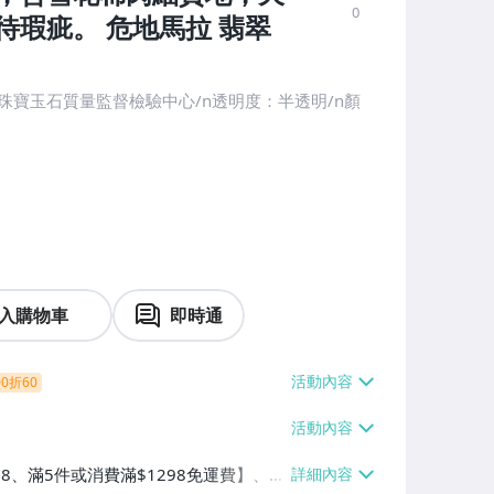
0
瑕疵。 危地馬拉 翡翠
珠寶玉石質量監督檢驗中心/n透明度：半透明/n顏
入購物車
即時通
0折60
38、滿5件或消費滿$1298免運費】、7-