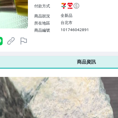
ELEVEN取貨不付款【免運費】
付款方式
或消費滿$1298免運費】、宅配
$1598免運費】
全新品
商品狀況
台北市
所在地區
101746042891
商品編號
7-ELEVEN 運費只要
38
元
不限金額、筆數，筆筆優惠無限次！
商品資訊