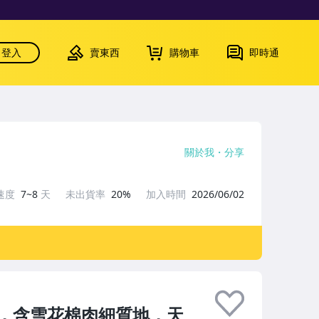
登入
賣東西
購物車
即時通
關於我
分享
速度
7~8
天
未出貨率
20%
加入時間
2026/06/02
，含雪花棉肉細質地，天