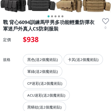
戰 背心6094訓練馬甲男多功能輕量防彈衣
0
軍迷戶外真人CS防刺服裝
$938
定價
規格
黑色(送2個魔術貼)
卡其(送2個魔術貼)
軍綠(送2個魔術貼)
CP迷彩(送2個魔術貼)
ACU迷彩(送2個魔術貼)
黑蟒紋(送2個魔術貼)