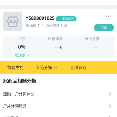
Y5898091025
實名驗證
粉絲數
1
40分鐘前上線
追蹤
-
-
正評
出貨速度
未出貨率
0%
--
--
天
總評價
0
-
首頁主打
商品分類
直播影片
-
sign
2
運動、戶外與休閒
圖書/影音/文具
戶外休閒用品
古董、藝術與礦石