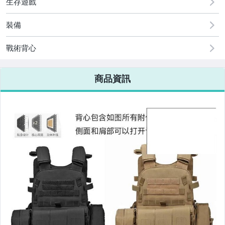
生存遊戲
手機、配件與通訊
美容保養與彩妝
裝備
電腦、平板與周邊
戰術背心
相機、攝影與周邊
商品資訊
運動、戶外與休閒
嬰幼兒與孕婦
汽機車精品百貨
居家、家具與園藝
玩具、模型與公仔
男性精品與服飾
偶像、球員卡與郵幣