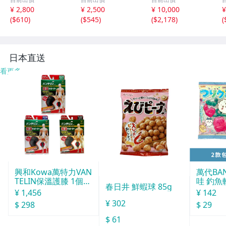
Z.61 ピカティニ
Tカップ 大会CAP
hadow sp01 樹
¥ 2,800
¥ 2,500
¥ 10,000
¥
ーリアストックベ
野上貴夫プロ★限
脂製 HW樹脂
(
$610
)
(
$545
)
(
$2,178
)
(
ース
定 CAP キャップ
フレームユニット
帽子 非売品
日本直送
看更多
興和Kowa萬特力VAN
萬代BA
TELIN保溫護膝 1個入
哇 釣魚
春日井 鮮蝦球 85g
L
打 14g
¥ 1,456
¥ 142
¥ 302
$ 298
$ 29
$ 61