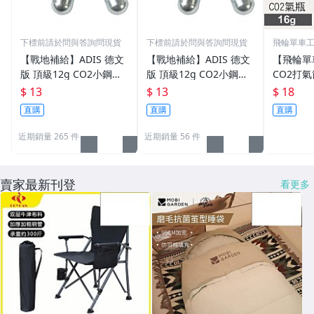
下標前請於問與答詢問現貨
下標前請於問與答詢問現貨
飛輪單車工坊
雄)
【戰地補給】ADIS 德文
【戰地補給】ADIS 德文
【飛輪單
版 頂級12g CO2小鋼瓶
版 頂級12g CO2小鋼瓶
CO2打
(品質穩定、壓力足、氣
(品質穩定，壓力足，氣
CO2氣
$ 13
$ 13
$ 18
體乾淨)
體乾淨)
氣瓶 (有牙
直購
直購
直購
00]
近期銷量 265 件
近期銷量 56 件
賣家最新刊登
看更多