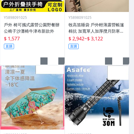
Y5898091025
Y5898091025
戶外 椅可攜式露營公園野餐辦
牧高笛睡袋 戶外輕薄露營帳篷
公椅子沙灘椅牛津布新款外
棉抗 加寬單人加厚攬月防寒被
子
$ 1,577
$ 2,942
~
$ 3,122
直購
直購