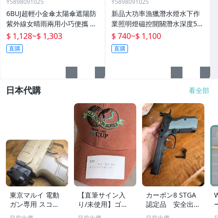
Y5898091025
Y5898091025
6BUJ超輕小金傘太陽傘遮陽防
新品大功率漁獵潛水燈水下作
紫外線女晴雨兩用小巧便攜 五
業照明燈磁控開關潛水深度50
折傘
米高流明
$ 1,128
~
$ 1,303
$ 740
~
$ 1,100
直購
直購
日本代購
看全部
東京マルイ 電動
【直筆サイン入
カーボン8 STGA
ガン専用 スコー
り/未使用】ゴル
認定品 安全出力
ピオン モッド/V
フ日本シリーズ J
基準適合品 CZ s
目前出價
目前出價
目前出價