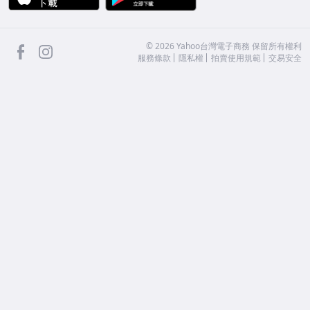
facebook
Instagram
©
2026
Yahoo台灣電子商務 保留所有權利
服務條款
隱私權
拍賣使用規範
交易安全