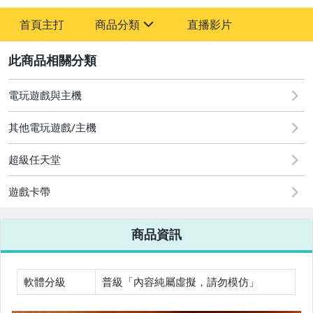
首頁主打
商品分類
直播影片
sign
2
圖書/影音/文具
古董、藝術與礦石
電玩遊戲與主機
女裝與服飾配件
其他電玩遊戲/主機
手錶與飾品配件
超級任天堂
家電與影音視聽
遊戲卡帶
相機、攝影與周邊
商品資訊
電玩遊戲與主機
軟體分級
普級「內容純屬虛擬，請勿模仿」