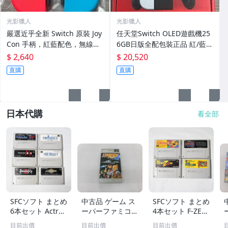
光影獵人
光影獵人
嚴選近乎全新 Switch 原裝 Joy
任天堂Switch OLED遊戲機25
Con 手柄，紅藍配色，無線連
6GB日版全配包裝正品 紅/藍
接與體感操控，支援NFC及HD
白 Switch OLED 主機 全配 原
$ 2,640
$ 20,520
震動，按鍵搖桿精準無漂移。
廠 正版 日版 游戲機 新機 線玩
直購
直購
功能完好插即用，適合Swi
內存
日本代購
看全部
SFCソフト まとめ
中古品 ゲーム ス
SFCソフト まとめ
6本セット Actrai
ーパーファミコン
4本セット F-ZER
ser・FINAL FANT
ソフト スターフ
O・Super Mario
目前出價
目前出價
目前出價