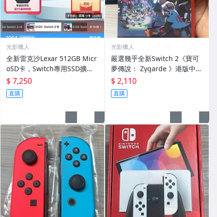
光影獵人
光影獵人
全新雷克沙Lexar 512GB Micr
嚴選幾乎全新Switch 2《寶可
oSD卡，Switch專用SSD擴充
夢傳說： Zygarde 》港版中文
卡，玩PRO專供 512G Switch
卡帶，附原盒，讀寫正常，支
$ 7,250
$ 2,110
SSD 存儲 擴充卡
持最新主機，適合線上對戰，
直購
直購
即刻體驗精彩冒險！ 寶可夢 聯