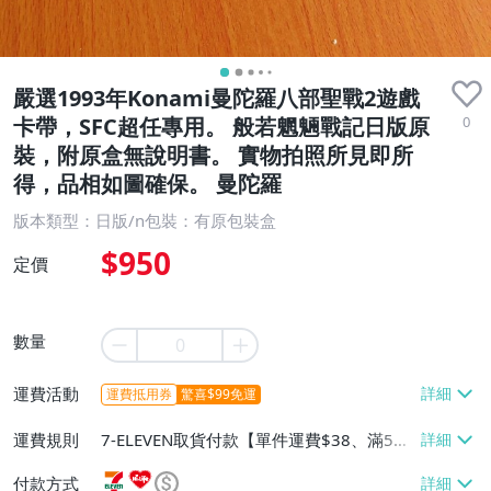
嚴選1993年Konami曼陀羅八部聖戰2遊戲
0
卡帶，SFC超任專用。 般若魍魎戰記日版原
裝，附原盒無說明書。 實物拍照所見即所
得，品相如圖確保。 曼陀羅
版本類型：日版/n包裝：有原包裝盒
$950
定價
數量
運費活動
運費抵用券
驚喜$99免運
運費規則
7-ELEVEN取貨付款【單件運費$38、滿5件
或消費滿$1298免運費】、7-ELEVEN取貨
付款方式