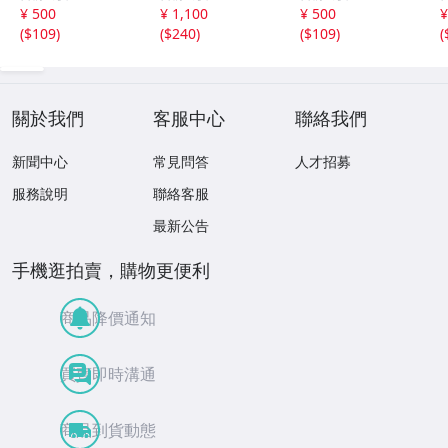
ASY IV V・ Roma
ォックス 箱説付
World・Hyper Z
¥ 500
¥ 1,100
¥ 500
¥
ncing SaGa 1.
き
one・ハロー!パ
(
$109
)
(
$240
)
(
$109
)
(
2・FIRE EMBLE
ックマン
M
關於我們
客服中心
聯絡我們
新聞中心
常見問答
人才招募
服務說明
聯絡客服
最新公告
手機逛拍賣，購物更便利
商品降價通知
買賣即時溝通
商品到貨動態