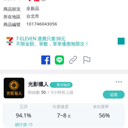
不付款【免運費】、萊爾富取貨付款【單件
運費$60、滿5件或消費滿$1298免運
全新品
商品狀況
費】、宅配/貨運【單件運費$120、滿5件
台北市
所在地區
或消費滿$1598免運費】
101746043056
商品編號
7-ELEVEN 運費只要
38
元
不限金額、筆數，筆筆優惠無限次！
光影獵人
實名驗證
粉絲數
50
6小時前上線
追蹤
7
正評
出貨速度
未出貨率
94.1%
7~8
56%
天
總評價
15