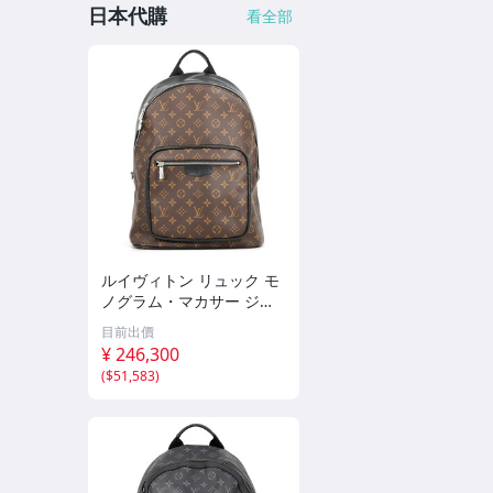
日本代購
看全部
ルイヴィトン リュック モ
ノグラム・マカサー ジョ
ッシュ NV M45349 LOUIS
目前出價
VUITTON ヴィトン バッグ
¥ 246,300
パック 黒 ブラック 【安心
(
$51,583
)
保証】