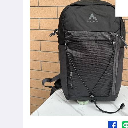
圖書/影音/文具
古董、藝術與礦石
手機、配件與通訊
美容保養與彩妝
電腦、平板與周邊
相機、攝影與周邊
運動、戶外與休閒
嬰幼兒與孕婦
汽機車精品百貨
居家、家具與園藝
玩具、模型與公仔