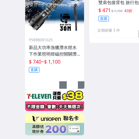
雙肩包後背包 旅行
包男包包 真皮筆電
$ 471
43折
$ 1,100
斜肩包斜背包側背包
直購
包12
近期銷量 3 件
Y5898091025
新品大功率漁獵潛水燈水
下作業照明燈磁控開關潛
水深度50米高流明
$ 740
~
$ 1,100
直購