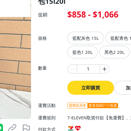
包15l20l
$858 - $1,066
促銷
規格
藍配灰色 15L
藍配青色 1
藍色1 20L
黑色2 20L
數量
立即購買
加
運費活動
運費抵用券
驚喜加碼7-11免運
運費規則
7-ELEVEN取貨付款【免運費
付款方式