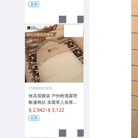
直購
Y5898091025
牧高笛睡袋 戶外輕薄露營
帳篷棉抗 加寬單人加厚攬
月防寒被子
$ 2,942
~
$ 3,122
直購