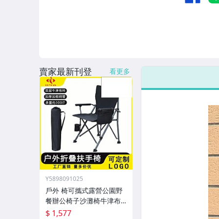
男性精品與服飾
偶像、球員卡與郵幣
女裝與服飾配件
手錶與飾品配件
賣家最新刊登
看更多
女包精品與女鞋
家電與影音視聽
Y5898091025
戶外 椅可攜式露營公園野
餐辦公椅子沙灘椅牛津布
新款外
$ 1,577