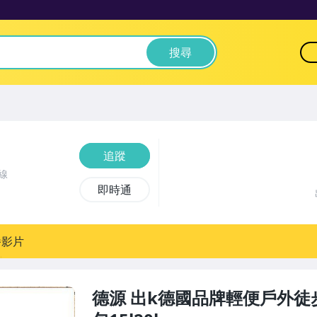
搜尋
追蹤
線
即時通
播影片
德源 出k德國品牌輕便戶外