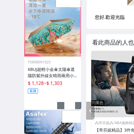
看此商品的人也
Y5898091025
6BUJ超輕小金傘太陽傘遮
陽防紫外線女晴雨兩用小
巧便攜 五折傘
$ 1,128
~
$ 1,303
直購
PREV
⁂帝芬妮⁂ NBA服飾精
【帝芬妮精品】3件