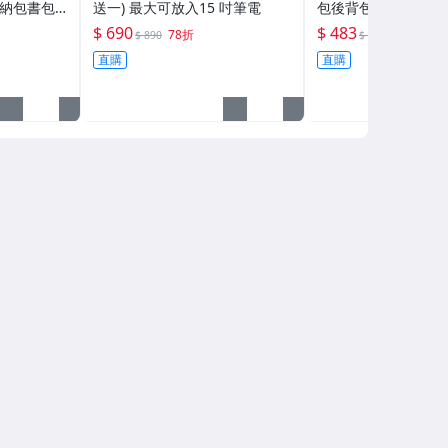
收納包書包
送一) 最大可放入15 吋筆電
包後背包 旅行包收
公事包 斜
包包 真皮電腦包公事
$ 690
$ 483
78折
41折
$ 890
$ 1,200
包12
斜背包側背包單肩包
直購
直購