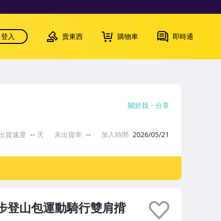
登入
賣東西
購物車
即時通
關於我
分享
出貨速度
--
天
未出貨率
--
加入時間
2026/05/21
徒步登山包運動騎行雙肩揹