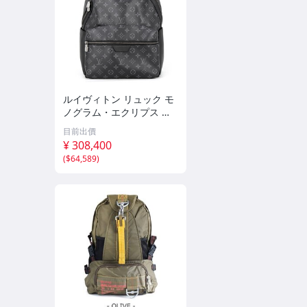
ルイヴィトン リュック モ
ノグラム・エクリプス デ
ィスカバリー・バックパッ
目前出價
クPM M22558 LOUIS VUI
¥ 308,400
TTON ブラック 黒 【安心
(
$64,589
)
保証】