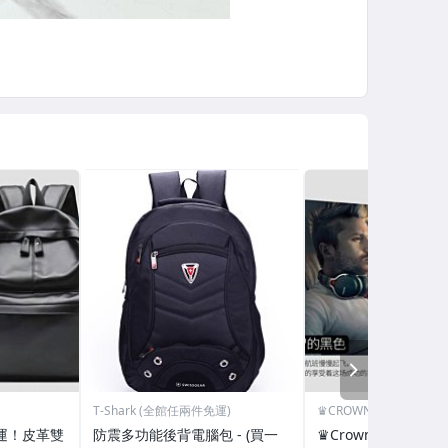
NEXT
T-Shark (全館任兩件免運)
♛CROWN♛ NBA服飾
免運！皮革雙
防震多功能後背電腦包 - (買一
♛Crown♛ 3件免