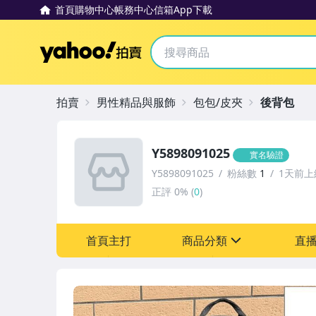
首頁
購物中心
帳務中心
信箱
App下載
Yahoo拍賣
拍賣
男性精品與服飾
包包/皮夾
後背包
Y5898091025
實名驗證
Y5898091025
粉絲數
1
1天前上
正評
0%
(
0
)
首頁主打
商品分類
直
sign