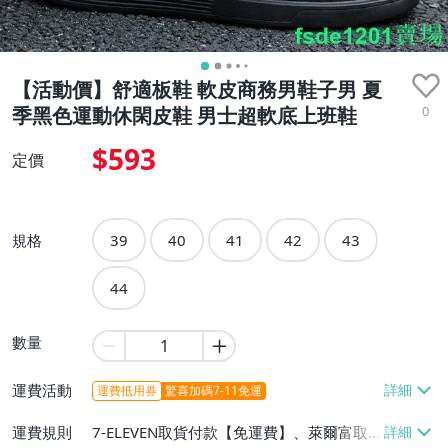
【活動價】舒適板鞋 軟皮商務男鞋子男 夏
0
季黑色運動休閑皮鞋 男士超軟底上班鞋
$593
定價
規格
39
40
41
42
43
44
數量
運費活動
運費抵用券
驚喜加碼7-11免運
運費規則
7-ELEVEN取貨付款【免運費】、萊爾富取