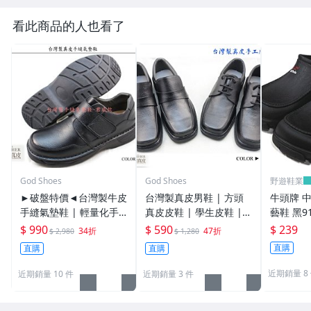
看此商品的人也看了
God Shoes
God Shoes
野遊鞋業
►破盤特價◄台灣製牛皮
台灣製真皮男鞋 | 方頭
牛頭牌 中
手縫氣墊鞋 | 輕量化手
真皮皮鞋 | 學生皮鞋 |
藝鞋 黑91
工縫線鞋底 |真皮皮鞋 |
工作鞋 ｜上班鞋
$ 990
$ 590
$ 239
34折
47折
$ 2,980
$ 1,280
學生鞋 | 上班鞋 - 男版
直購
直購
直購
近期銷量 8
近期銷量 10 件
近期銷量 3 件