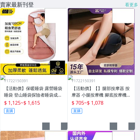
賣家最新刊登
看更多
Y1722150391
Y1722150391
【活動價】保暖睡袋 露營睡袋
【活動價】【】腿部按摩器 按
睡袋 登山睡袋探險者睡袋成人
摩器 小腿按摩機 腳底按摩機
冬季加厚防寒加大戶外露營大
深層按摩儀 小腿按摩儀全自動
$ 1,125
~
$ 1,615
$ 705
~
$ 1,078
人抗寒四季通用款保暖
揉捏腿部按摩器全腿底腳熱敷
直購
直購
腳部足底