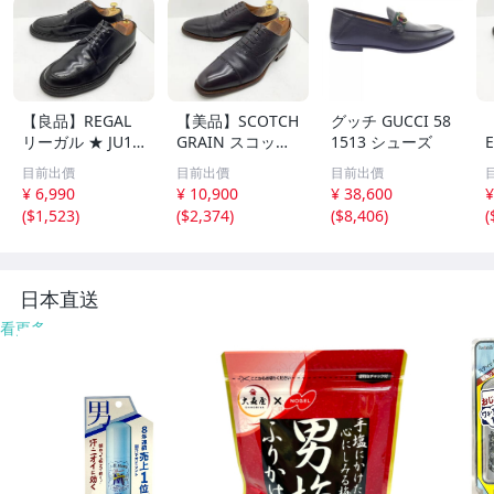
【良品】REGAL
【美品】SCOTCH
グッチ GUCCI 58
リーガル ★ JU15
GRAIN スコッチ
1513 シューズ
Uチップドレス M
グレイン ★ HI-1
目前出價
目前出價
目前出價
ade in Japan 25
006 内羽キャップ
¥ 6,990
¥ 10,900
¥ 38,600
¥
★
トゥドレス グッ
(
$1,523
)
(
$2,374
)
(
$8,406
)
(
ドイヤー製 Made
n
in Japan 26 ★
日本直送
看更多