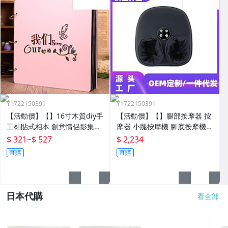
Y1722150391
Y1722150391
【活動價】【】16寸木質diy手
【活動價】【】腿部按摩器 按
工黏貼式相本 創意情侶影集紀
摩器 小腿按摩機 腳底按摩機
念收藏冊送男女朋友
深層按摩軟體全自動足療機穴
$ 321
~
$ 527
$ 2,234
位揉捏家用按腳器腳部腿部足
直購
直購
底足部腳底
日本代購
看全部