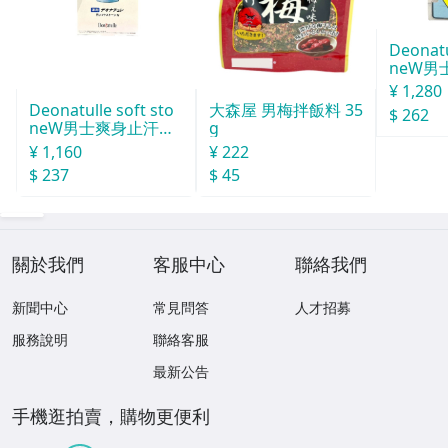
Deonatu
neW男
汗石 中世
¥ 1,280
Deonatulle soft sto
大森屋 男梅拌飯料 35
$ 262
neW男士爽身止汗石
g
消臭石２０ｇ
¥ 1,160
¥ 222
$ 237
$ 45
關於我們
客服中心
聯絡我們
新聞中心
常見問答
人才招募
服務說明
聯絡客服
最新公告
手機逛拍賣，購物更便利