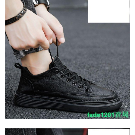
嬰幼兒與孕婦
汽機車精品百貨
居家、家具與園藝
玩具、模型與公仔
男性精品與服飾
女裝與服飾配件
偶像、球員卡與郵幣
手錶與飾品配件
女包精品與女鞋
家電與影音視聽