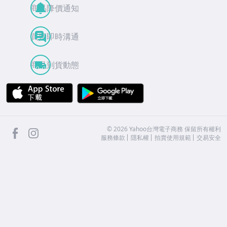
商品降價通知
買賣即時溝通
商品到貨動態
APP Store
Google Play
facebook
Instagram
©
2026
Yahoo台灣電子商務 保留所有權利
服務條款
隱私權
拍賣使用規範
交易安全