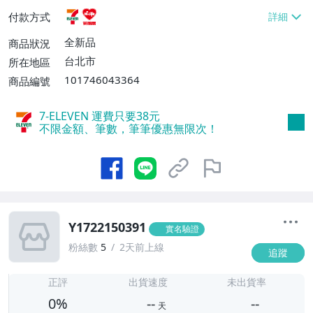
貨付款【免運費】
付款方式
全新品
商品狀況
台北市
所在地區
101746043364
商品編號
7-ELEVEN 運費只要
38
元
不限金額、筆數，筆筆優惠無限次！
Y1722150391
實名驗證
粉絲數
5
2天前上線
追蹤
-
-
正評
出貨速度
未出貨率
0%
--
--
天