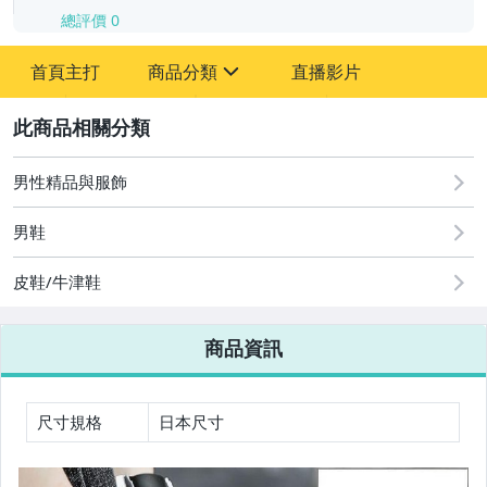
總評價
0
-
首頁主打
商品分類
直播影片
-
sign
2
男性精品與服飾
圖書/影音/文具
男鞋
古董、藝術與礦石
皮鞋/牛津鞋
手機、配件與通訊
美容保養與彩妝
商品資訊
電腦、平板與周邊
相機、攝影與周邊
尺寸規格
日本尺寸
運動、戶外與休閒