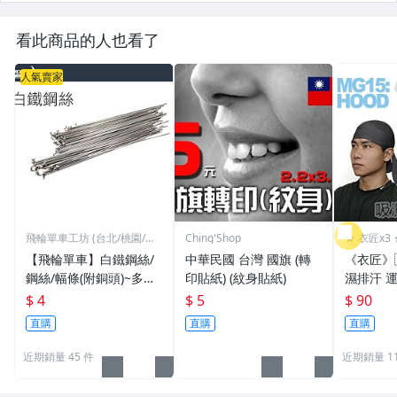
看此商品的人也看了
人氣賣家
飛輪單車工坊 (台北/桃園/高
Ching'Shop
★ 衣匠x3 
雄)
【飛輪單車】白鐵鋼絲/
中華民國 台灣 國旗 (轉
《衣匠》
鋼絲/幅條(附銅頭)~多種
印貼紙) (紋身貼紙)
濕排汗 
規格/一支價格需要多少
頭巾 機車
$ 4
$ 5
$ 90
買多少[1101]
盜帽﹝M
直購
直購
直購
近期銷量 45 件
近期銷量 1