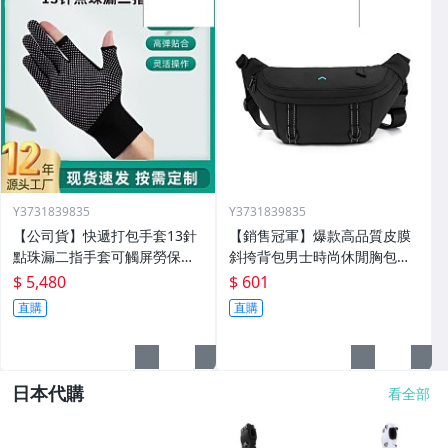
Y3731839835
Y3731839835
【公司貨】快遞打包手套13針
【銷售冠軍】爆款高品質皮膜
點珠漏二指手套可觸屏勞保止
斜挎背包男士時尚休閒胸包外
滑外賣騎行手套定製
出方便單肩斜挎包
$ 5,480
$ 601
直購
直購
日本代購
看全部