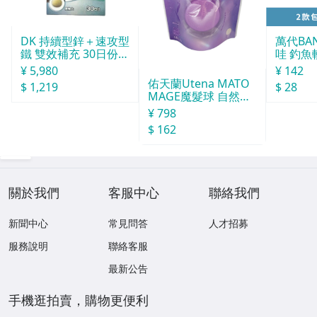
DK 持續型鋅＋速攻型
萬代BA
鐵 雙效補充 30日份 1
哇 釣魚
20粒
打 14g
¥ 5,980
¥ 142
佑天蘭Utena MATO
$ 1,219
$ 28
MAGE魔髮球 自然定
型 白色花香味
¥ 798
$ 162
關於我們
客服中心
聯絡我們
新聞中心
常見問答
人才招募
服務說明
聯絡客服
最新公告
手機逛拍賣，購物更便利