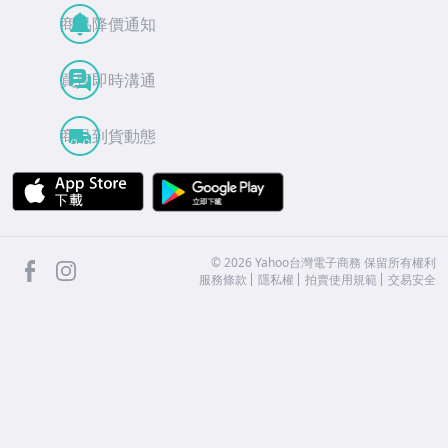
商品降價通知
買賣即時溝通
商品到貨動態
APP Store
Google Play
facebook
Instagram
©
2026
Yahoo台灣電子商務 保留所有權利
服務條款
隱私權
拍賣使用規範
交易安全