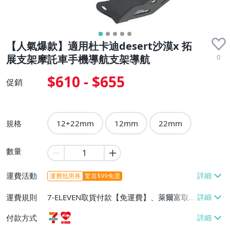
【人氣爆款】適用杜卡迪desert沙漠x 拓
0
展支架摩託車手機導航支架導航
$610 - $655
促銷
規格
12+22mm
12mm
22mm
數量
運費活動
運費抵用券
驚喜$99免運
運費規則
7-ELEVEN取貨付款【免運費】、萊爾富取
貨付款【免運費】
付款方式