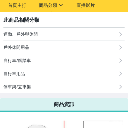
-
首頁主打
商品分類
直播影片
-
sign
2
運動、戶外與休閒
圖書/影音/文具
戶外休閒用品
古董、藝術與礦石
自行車/腳踏車
手機、配件與通訊
美容保養與彩妝
自行車用品
電腦、平板與周邊
停車架/立車架
相機、攝影與周邊
商品資訊
運動、戶外與休閒
嬰幼兒與孕婦