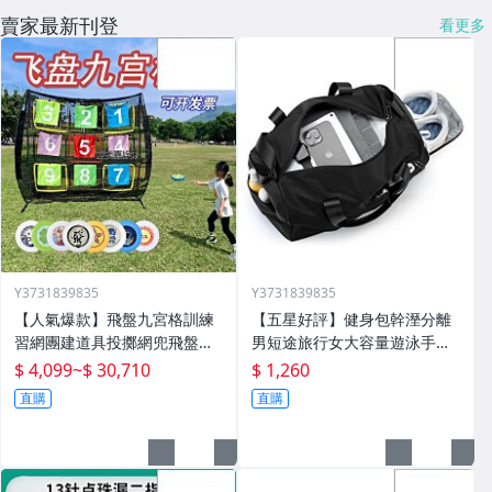
賣家最新刊登
看更多
Y3731839835
Y3731839835
【人氣爆款】飛盤九宮格訓練
【五星好評】健身包幹溼分離
習網團建道具投擲網兜飛盤架
男短途旅行女大容量遊泳手提
戶外運動拓展遊戲
包大獨立鞋倉
$ 4,099
~
$ 30,710
$ 1,260
直購
直購