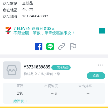
全新品
商品狀況
台北市
所在地區
101746043392
商品編號
7-ELEVEN 運費只要
38
元
不限金額、筆數，筆筆優惠無限次！
Y3731839835
實名驗證
粉絲數
0
5小時前上線
追蹤
-
-
正評
出貨速度
未出貨率
0%
--
--
天
總評價
0