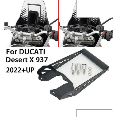
汽機車精品百貨
居家、家具與園藝
玩具、模型與公仔
男性精品與服飾
女裝與服飾配件
偶像、球員卡與郵幣
手錶與飾品配件
女包精品與女鞋
家電與影音視聽