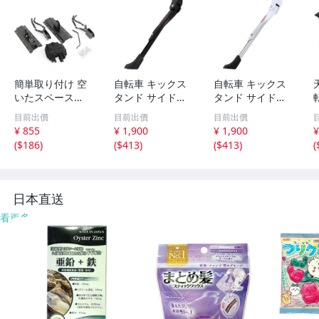
簡単取り付け 空
自転車 キックス
自転車 キックス
いたスペース
タンド サイドス
タンド サイドス
に！！ ☆新品☆
タンド スタンド
タンド スタンド
目前出價
目前出價
目前出價
天吊りタイプ バ
マウンテンバイク
マウンテンバイク
¥ 855
¥ 1,900
¥ 1,900
¥
イク 自転車スタ
ロードバイク 長
ロードバイク 長
(
$186
)
(
$413
)
(
$413
)
(
ンド ディスプレ
さ 調整 34cm-38
さ 調整 34cm-38
イスタンド 展示
cm 軽量 片足 ブ
cm 軽量 片足 ホ
スタンド リフト
ラック 伸縮式 26
ワイト 伸縮式 26
ラック
インチ
インチ
日本直送
看更多