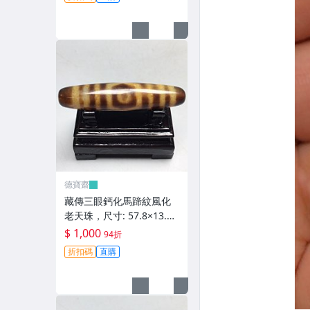
齋】408
德寶齋
藏傳三眼鈣化馬蹄紋風化
老天珠，尺寸: 57.8×13.3
左右，材質：瑪瑙，玉
$ 1,000
94折
髓， 天珠 瑪瑙 硃砂【德寶
折扣碼
直購
齋】407