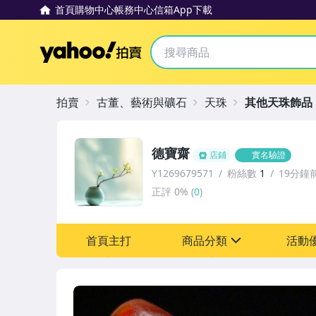
首頁
購物中心
帳務中心
信箱
App下載
Yahoo拍賣
拍賣
古董、藝術與礦石
天珠
其他天珠飾品
德寶齋
店鋪
實名驗證
Y1269679571
粉絲數
1
19分鐘
正評
0%
(
0
)
首頁主打
商品分類
活動
sign
其它
[全店] 追蹤本賣場立減6