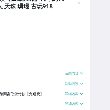
0
人 天珠 瑪瑙 古玩918
】、萊爾富取貨付款【免運費】