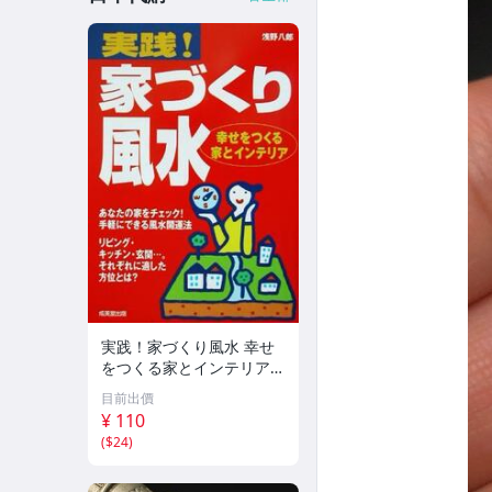
実践！家づくり風水 幸せ
をつくる家とインテリア/
浅野八郎(著者)
目前出價
¥ 110
(
$24
)