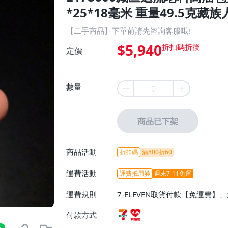
*25*18毫米 重量49.5克藏族
【二手商品】下單前請先咨詢客服哦!
$5,940
定價
數量
商品已下架
商品活動
折扣碼
滿800折60
運費活動
運費抵用券
週末7-11免運
運費規則
7-ELEVEN取貨付款【免運費
付款方式