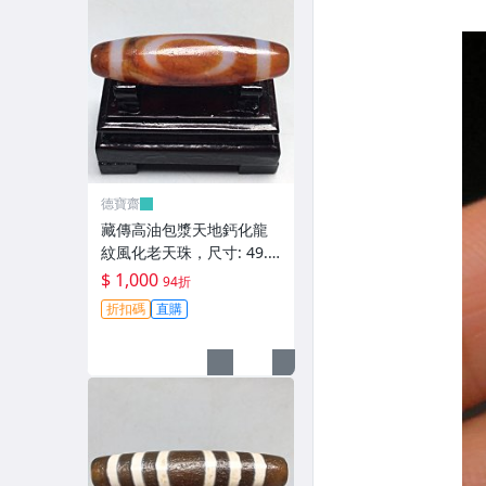
德寶齋
藏傳高油包漿天地鈣化龍
紋風化老天珠，尺寸: 49.6
×13.5左右，材質：瑪瑙，
$ 1,000
94折
天珠 瑪瑙 硃砂【德寶齋】
折扣碼
直購
406