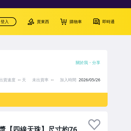
登入
賣東西
購物車
即時通
關於我
分享
出貨速度
--
天
未出貨率
--
加入時間
2026/05/26
包漿【四線天珠】尺寸約76