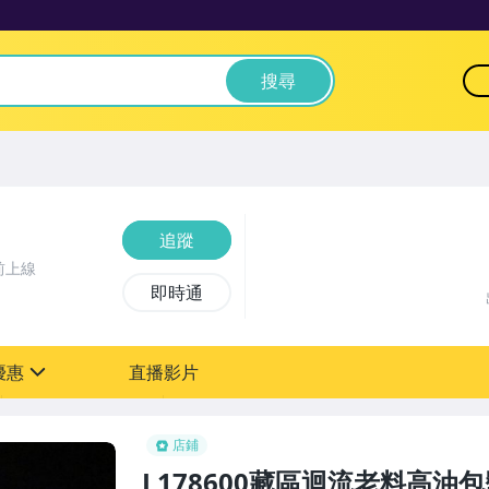
搜尋
追蹤
前上線
即時通
優惠
直播影片
sign
0元【粉絲轉享】
店鋪
L178600藏區迴流老料高油