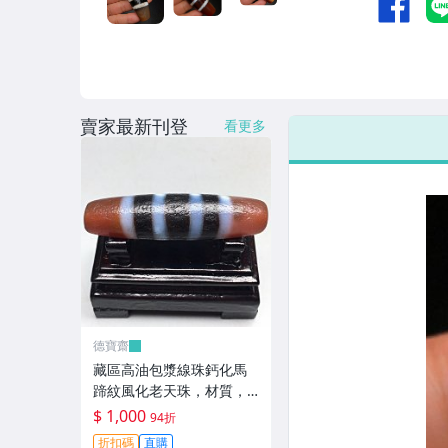
賣家最新刊登
看更多
德寶齋
藏區高油包漿線珠鈣化馬
蹄紋風化老天珠，材質，
瑪瑙玉髓，尺寸：49.4×13
$ 1,000
94折
左 天珠 瑪瑙 硃砂【德寶
折扣碼
直購