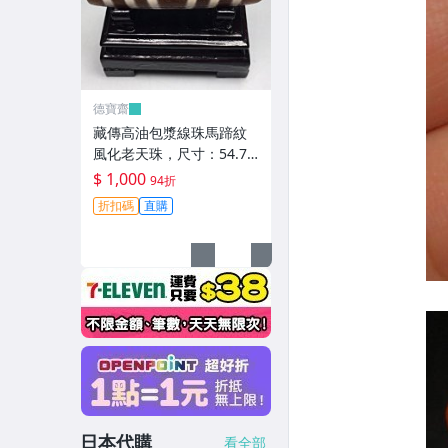
德寶齋
藏傳高油包漿線珠馬蹄紋
風化老天珠，尺寸：54.7×
13左右，材質：瑪瑙，玉
$ 1,000
94折
髓 天珠 瑪瑙 硃砂【德寶
折扣碼
直購
齋】405
日本代購
看全部