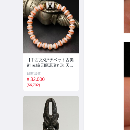
【中古文化*チベット古美
術 赤縞天眼瑪瑙丸珠 天地
天珠組み合わせブレスレッ
目前出價
ト 縞瑪瑙 古玩 アンティー
¥ 32,000
ク お守り コレクション 腕
(
$6,702
)
輪 】