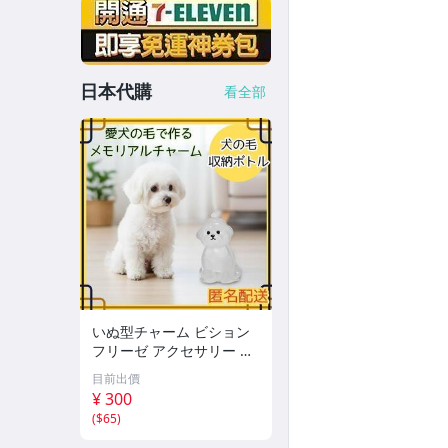
日本代購
看全部
いぬ型チャーム ビション
フリーゼ アクセサリー キ
ーホルダー ペア 思い出
目前出價
¥ 300
(
$65
)