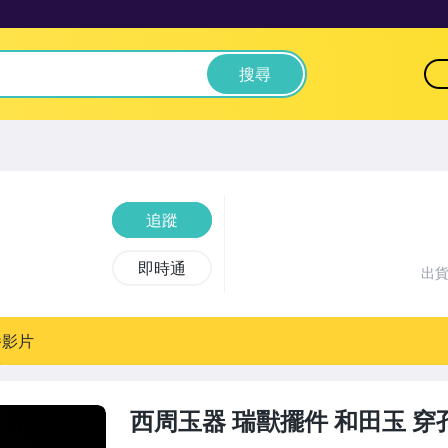
搜尋
追蹤
即時通
出
播影片
西周玉器 瑞獸擺件 和田玉 穿