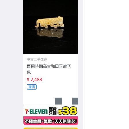
中古二手之家
西周時期高古和田玉龍形
佩
$ 2,488
直購