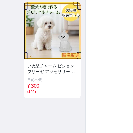
いぬ型チャーム ビション
フリーゼ アクセサリー キ
ーホルダー ペア 思い出
目前出價
¥ 300
(
$65
)