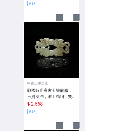
直購
中古二手之家
戰國時期高古玉雙龍佩，
玉質溫潤，雕工精細，雙
龍造型
$ 2,668
直購