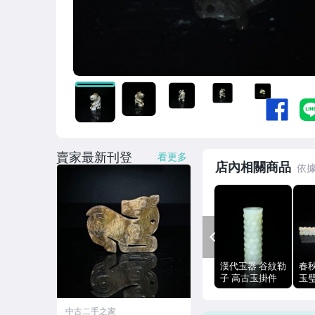
賣家最新刊登
看更多
店內相關商品
PREV
漢代玉器 谷紋勒
春
子 高古玉掛件
玉璧
穿孔 自然沁色
13
玉質溫潤
中古二手之家