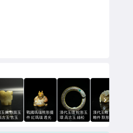
NEXT
周玉佩 獸面玉
戰國瑪瑙熊形擺
漢代玉環 蛇形玉
漢代玉雕 和田玉
高古玉 古玉
件 紅瑪瑙 透光
環 高古玉 綠松
雕件 獸形把件
 帶穿孔 紋
無裂 67g
石鑲嵌 玉質溫潤
山料 82.7g 打燈
清晰 包漿自然
4.57cm
透光無裂
透光