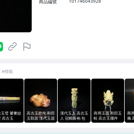
101746043928
商品編號
7-ELEVEN 運費只要
38
元
不限金額、筆數，筆筆優惠無限次！
秋玉璧 饕餮紋
高古玉把件 和田
漢代玉人 高古玉
商周玉器 和田玉
商
 高古玉
玉獸面 漢代玉器
人 冠帽長袍 包
蛙 高古玉擺件
佩 
0.6mm 透光
透光沁色包漿
漿透光 玉質溫潤
自然沁色 包漿
配件
10至50g
雕工古樸
6.15cm
飾