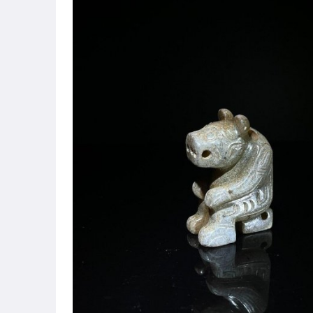
偶像、球員卡與郵幣
女裝與服飾配件
手錶與飾品配件