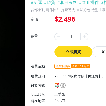
#
免運
#
現貨
#
和田玉料
#
穿孔掛件
#
背部穿孔 可作掛件 打燈透光 自然沁色 造型生動
$2,496
定價
數量
立即購買
加
運費活動
運費抵用券
週末7-11免運
運費規則
7-ELEVEN取貨付款【免運費】
付款方式
二手品
商品狀況
台北市
所在地區