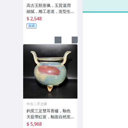
高古玉獸形佩，玉質溫潤
細膩，雕工老道，造型生
動，整
$ 2,548
直購
中古二手之家
鈞窯三足雙耳香爐，釉色
天藍帶紅斑，釉面自然窯
變，造
$ 5,968