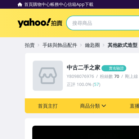
首頁
購物中心
帳務中心
信箱
App下載
Yahoo拍賣
拍賣
手錶與飾品配件
鑰匙圈
其他款式造型
中古二手之家
實名驗證
Y8098076976
粉絲數
70
剛上線
正評
100.0%
(
57
)
首頁主打
商品分類
直
sign
古董、藝術與礦石
居家、家具與園藝