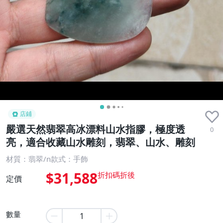
店鋪
嚴選天然翡翠高冰漂料山水指膠，極度透
0
亮，適合收藏山水雕刻，翡翠、山水、雕刻
材質：翡翠/n款式：手飾
$31,588
定價
數量