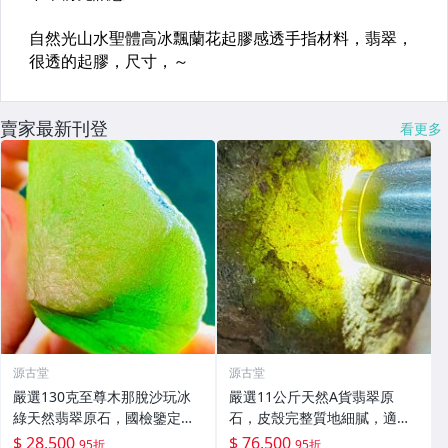
賣家最新刊登
看更多
源古堂
源古堂
嚴選130克至尊木那脫沙玩冰
嚴選11公斤天然A貨翡翠原
綠天然翡翠原石，國檢鑒定真
石，皮殼完整質地細膩，適合
品保證，收到即可驗貨。支持
作為雕刻手鐲材料，冰膠感與
$ 28,500
$ 76,500
95折
95折