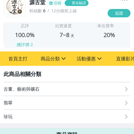
源古堂
店鋪
實名驗證
粉絲數
6
12分鐘前上線
追蹤
7
正評
出貨速度
未出貨率
100.0%
7~8
20%
天
總評價
2
首頁主打
商品分類
活動優惠
直播影
sign
sign
2
其它
[全店] 周年慶
[全店] 粉絲專享
古董、藝術與礦石
翡翠
珍玩