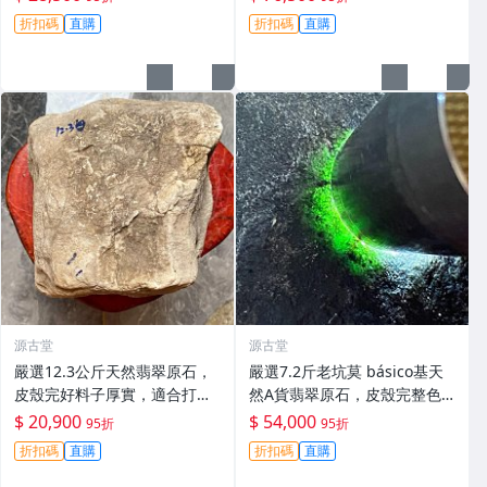
國家珠寶玉石質量監督檢驗中
熒光俱佳。全新未開料精品，
折扣碼
直購
折扣碼
直購
心証書。 木那脫沙 天然翡翠
適合收藏愛好者。 天然翡翠、
碧玉
翡翠原石、冰膠翡翠
源古堂
源古堂
嚴選12.3公斤天然翡翠原石，
嚴選7.2斤老坑莫 básico基天
皮殼完好料子厚實，適合打造
然A貨翡翠原石，皮殼完整色
手鏈原料，保有原始美態等您
辣陽起熒光，適合手鐲與雕
$ 20,900
$ 54,000
95折
95折
開發。天然A貨翡翠原石，盡
刻。正規檢測保障收藏級料
折扣碼
直購
折扣碼
直購
顯貴氣風采。 天然翡翠 A貨 翡
子。 莫 básico 翡翠 天然A貨
翠玉石