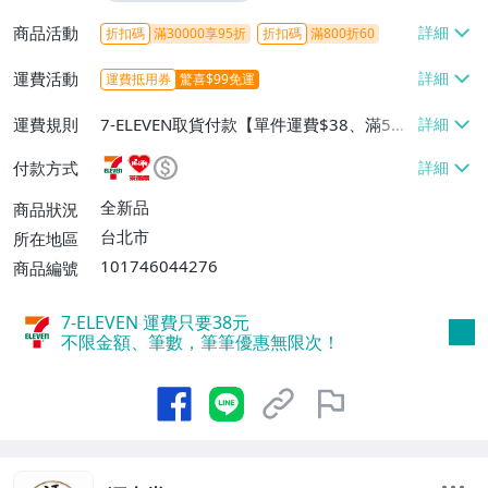
商品活動
折扣碼
滿30000享95折
折扣碼
滿800折60
運費活動
運費抵用券
驚喜$99免運
運費規則
7-ELEVEN取貨付款【單件運費$38、滿5件
或消費滿$1298免運費】、7-ELEVEN取貨
付款方式
不付款【免運費】、萊爾富取貨付款【單件
運費$60、滿5件或消費滿$1298免運
全新品
商品狀況
費】、宅配/貨運【單件運費$120、滿5件
台北市
所在地區
或消費滿$1598免運費】
101746044276
商品編號
7-ELEVEN 運費只要
38
元
不限金額、筆數，筆筆優惠無限次！