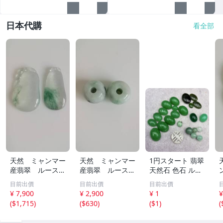
日本代購
看全部
天然 ミャンマー
天然 ミャンマー
1円スタート 翡翠
産翡翠 ルース
産翡翠 ルース
天然石 色石 ルー
瓜 氷のように透
18ｘ12.8ｍ
ス まとめ 大量 ジ
目前出價
目前出價
目前出價
き通る 17ｘ8.5
ｍ 40.5ct と
ュエリー 宝石 総
¥ 7,900
¥ 2,900
¥ 1
¥
ｘ2.4ｍｍ 3.5ct
18.4ｘ13.3ｍｍ
重量約49.0g ヒス
(
$1,715
)
(
$630
)
(
$1
)
(
と 17.6ｘ11
43ct 注意事項
イ HE0806ろ
ｘ2.8ｍｍ 4.5ct
あり 260805