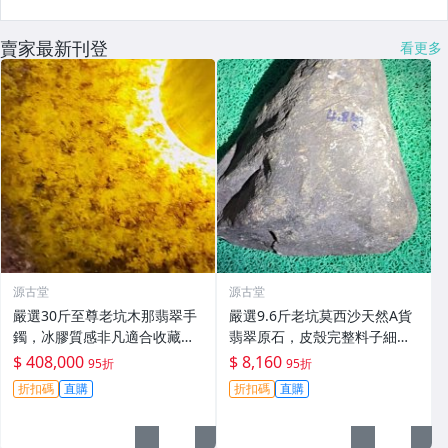
賣家最新刊登
看更多
源古堂
源古堂
嚴選30斤至尊老坑木那翡翠手
嚴選9.6斤老坑莫西沙天然A貨
鐲，冰膠質感非凡適合收藏。
翡翠原石，皮殼完整料子細
翡翠 玩冰手鐲 冰膠感
膩，適合打造手鐲精品。#翡
$ 408,000
$ 8,160
95折
95折
翠 #A貨翡翠 #原石翡翠
折扣碼
直購
折扣碼
直購