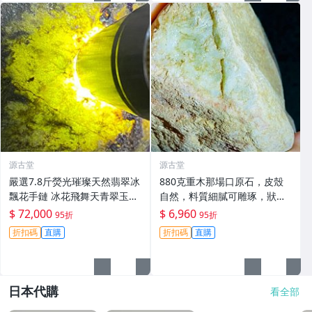
源古堂
源古堂
嚴選7.8斤熒光璀璨天然翡翠冰
880克重木那場口原石，皮殼
飄花手鏈 冰花飛舞天青翠玉br
自然，料質細膩可雕琢，狀態
acelet 翡翠手鏈 翡翠bracelet
優良適合作為手鐲或收藏，嚴
$ 72,000
$ 6,960
95折
95折
選天然A貨翡翠#天然翡翠 A貨
折扣碼
直購
折扣碼
直購
翡翠 手鐲原料
日本代購
看全部