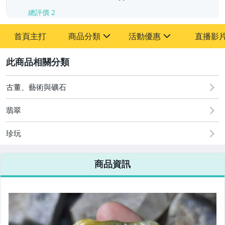
總評價
2
首頁主打
商品分類
活動優惠
直播影
sign
sign
2
其它
[全店] 周年慶
[全店] 粉絲專享
古董、藝術與礦石
翡翠
珍玩
商品資訊