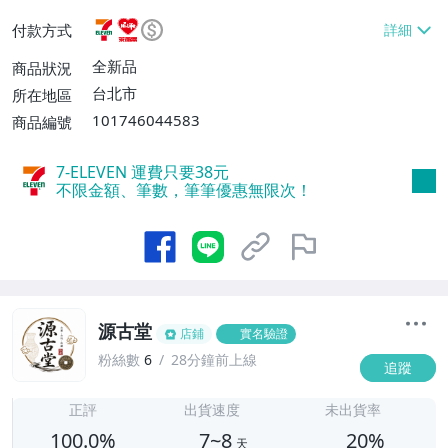
或消費滿$1298免運費】、7-ELEVEN取貨
付款方式
不付款【免運費】、萊爾富取貨付款【單件
運費$60、滿5件或消費滿$1298免運
全新品
商品狀況
費】、宅配/貨運【單件運費$120、滿5件
台北市
所在地區
或消費滿$1598免運費】
101746044583
商品編號
7-ELEVEN 運費只要
38
元
不限金額、筆數，筆筆優惠無限次！
源古堂
店鋪
實名驗證
粉絲數
6
28分鐘前上線
追蹤
7
正評
出貨速度
未出貨率
100.0%
7~8
20%
天