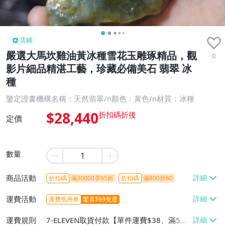
店鋪
嚴選大馬坎雞油黃冰種雪花玉雕琢精品，觀
0
影片細品精湛工藝，珍藏必備美石 翡翠 冰
種
鑒定證書機構名稱：天然翡翠/n顏色：黃色/n材質：冰種
$28,440
定價
數量
商品活動
折扣碼
滿30000享95折
折扣碼
滿800折60
運費活動
運費抵用券
驚喜$99免運
運費規則
7-ELEVEN取貨付款【單件運費$38、滿5件