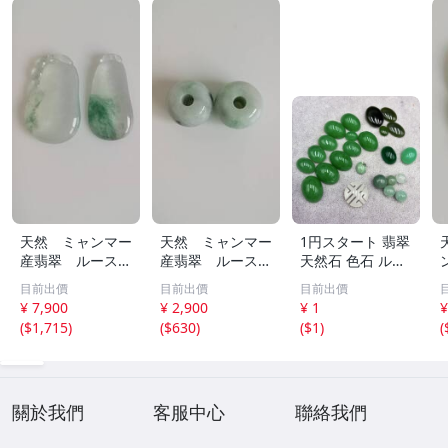
天然 ミャンマー
天然 ミャンマー
1円スタート 翡翠
産翡翠 ルース
産翡翠 ルース
天然石 色石 ルー
瓜 氷のように透
18ｘ12.8ｍ
ス まとめ 大量 ジ
目前出價
目前出價
目前出價
き通る 17ｘ8.5
ｍ 40.5ct と
ュエリー 宝石 総
¥ 7,900
¥ 2,900
¥ 1
¥
ｘ2.4ｍｍ 3.5ct
18.4ｘ13.3ｍｍ
重量約49.0g ヒス
(
$1,715
)
(
$630
)
(
$1
)
(
と 17.6ｘ11
43ct 注意事項
イ HE0806ろ
ｘ2.8ｍｍ 4.5ct
あり 260805
穴なし 260805
關於我們
客服中心
聯絡我們