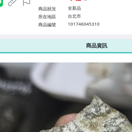
$1598免運費】
全新品
商品狀況
台北市
所在地區
101746045310
商品編號
7-ELEVEN 運費只要
38
元
不限金額、筆數，筆筆優惠無限次！
商品資訊