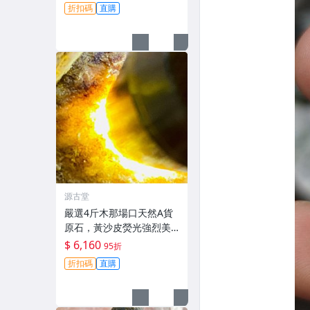
把件，新料未加工，保存
折扣碼
直購
完美好檢測。 天然A貨翡
翠 手鐲 材質
源古堂
嚴選4斤木那場口天然A貨
原石，黃沙皮熒光強烈美
種水手鐲掛件料子，形體
$ 6,160
95折
規整待工，支持檢測未動
折扣碼
直購
皮殼，沙粒感足細節私
聊。 原石未動 皮殼完整 水
頭好