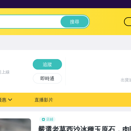
搜尋
追蹤
前上線
即時通
出貨
優惠
直播影片
sign
店鋪
嚴選老莫西沙冰種玉原石，肉