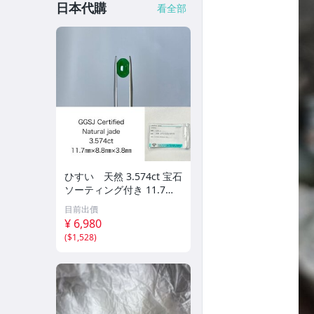
日本代購
看全部
ひすい 天然 3.574ct 宝石
ソーティング付き 11.7㎜×
8.8㎜×3.8㎜ ルース（ 裸石
目前出價
） Y10181SA
¥ 6,980
(
$1,528
)