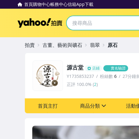
首頁
購物中心
帳務中心
信箱
App下載
Yahoo拍賣
拍賣
古董、藝術與礦石
翡翠
原石
源古堂
店鋪
實名驗證
Y1735853237
粉絲數
6
27分鐘
正評
100.0%
(
2
)
首頁主打
商品分類
活動
sign
其它
[全店] 周年慶
[全店] 粉絲專享