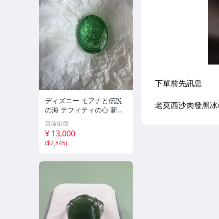
ディズニー モアナと伝説
の海 テフィティの心 新
品 未開封
目前出價
¥ 13,000
(
$2,845
)