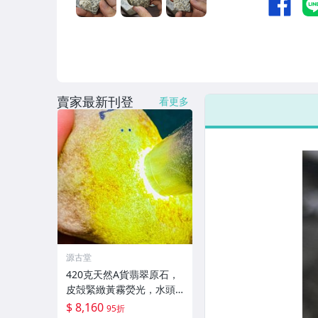
賣家最新刊登
看更多
源古堂
420克天然A貨翡翠原石，
皮殻緊緻黃霧熒光，水頭
佳種水足，適合手鐲掛件
$ 8,160
95折