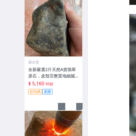
源古堂
全新嚴選2斤天然A貨翡翠
原石，皮殼完整質地細膩
未開料，保存良好，適合
$ 5,160
95折
雕刻優美手鐲，壓手感人
折扣碼
直購
品相佳 天然A貨翡翠 碧玉
手鐲原料