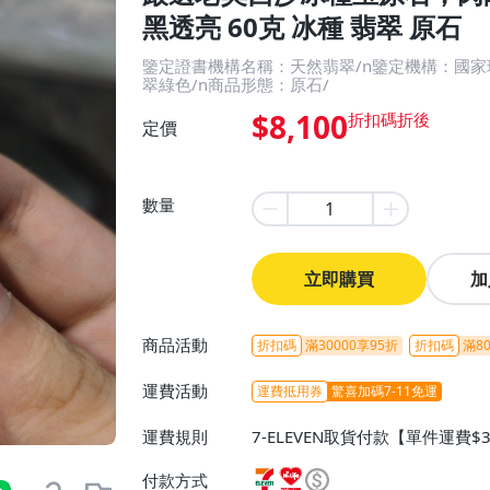
黑透亮 60克 冰種 翡翠 原石
鑒定證書機構名稱：天然翡翠/n鑒定機構：國家
翠綠色/n商品形態：原石/
$8,100
定價
數量
立即購買
加
商品活動
折扣碼
滿30000享95折
折扣碼
滿80
運費活動
運費抵用券
驚喜加碼7-11免運
運費規則
7-ELEVEN取貨付款【單件運費$
ELEVEN取貨不付款【免運費】
付款方式
或消費滿$1298免運費】、宅配