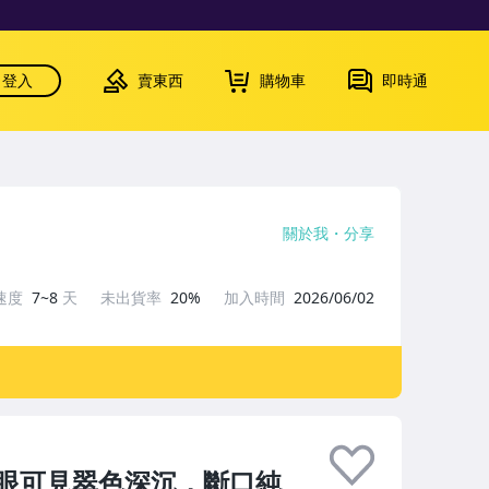
登入
賣東西
購物車
即時通
關於我
分享
速度
7~8
天
未出貨率
20%
加入時間
2026/06/02
眼可見翠色深沉，斷口純