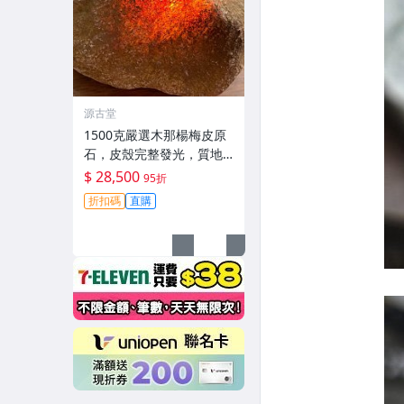
源古堂
1500克嚴選木那楊梅皮原
石，皮殼完整發光，質地
細膩適合精工雕琢玩冰春
$ 28,500
95折
手鏈#A貨翡翠 #木那楊梅
折扣碼
直購
皮 #玩冰春