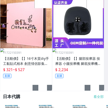
Y1722150391
Y1722150391
【活動價】【】16寸木質diy手
【活動價】【】腿部按摩器 按
工黏貼式相本 創意情侶影集紀
摩器 小腿按摩機 腳底按摩機
念收藏冊送男女朋友
深層按摩軟體全自動足療機穴
$ 321
~
$ 527
$ 2,234
位揉捏家用按腳器腳部腿部足
直購
直購
底足部腳底
日本代購
看全部