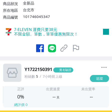
全新品
商品狀況
台北市
所在地區
101746045347
商品編號
7-ELEVEN 運費只要
38
元
不限金額、筆數，筆筆優惠無限次！
Y1722150391
實名驗證
粉絲數
5
7小時前上線
追蹤
-
-
正評
出貨速度
未出貨率
0%
--
--
天
總評價
0