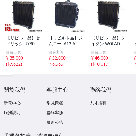
【リビルト品】セ
【リビルト品】ジ
【リビルト品】タ
ドリック UY30 N
ムニー JA12 AT
イタン WGLAD M
-UY30 AT リビル
ラジエーター ラ
T ラジエーター S
目前出價
目前出價
目前出價
トラジエーター 2
ジエター 17700-
LM1-15-200A
¥ 35,000
¥ 32,000
¥ 46,000
¥
1450-V7200 18ヶ
83C30
ー
(
$7,622
)
(
$6,969
)
(
$10,017
)
(
月保証付 ニッサ
ン
關於我們
客服中心
聯絡我們
新聞中心
常見問答
人才招募
服務說明
聯絡客服
最新公告
手機逛拍賣，購物更便利