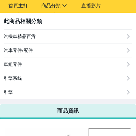
-
首頁主打
商品分類
直播影片
-
sign
2
汽機車精品百貨
圖書/影音/文具
汽車零件/配件
古董、藝術與礦石
車組零件
手機、配件與通訊
美容保養與彩妝
引擎系統
電腦、平板與周邊
引擎
相機、攝影與周邊
商品資訊
運動、戶外與休閒
嬰幼兒與孕婦