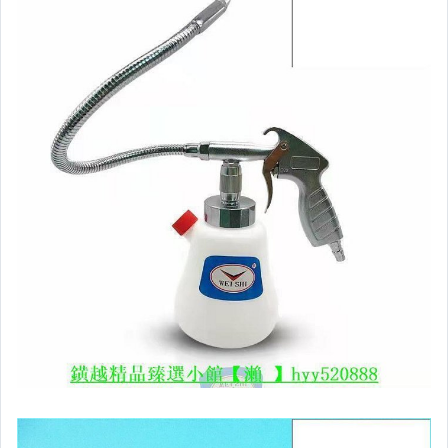
汽機車精品百貨
居家、家具與園藝
玩具、模型與公仔
男性精品與服飾
女裝與服飾配件
偶像、球員卡與郵幣
手錶與飾品配件
女包精品與女鞋
家電與影音視聽