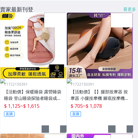
賣家最新刊登
看更多
Y1722150391
Y1722150391
【活動價】保暖睡袋 露營睡袋
【活動價】【】腿部按摩器 按
睡袋 登山睡袋探險者睡袋成人
摩器 小腿按摩機 腳底按摩機
冬季加厚防寒加大戶外露營大
深層按摩儀 小腿按摩儀全自動
$ 1,125
~
$ 1,615
$ 705
~
$ 1,078
人抗寒四季通用款保暖
揉捏腿部按摩器全腿底腳熱敷
直購
直購
腳部足底