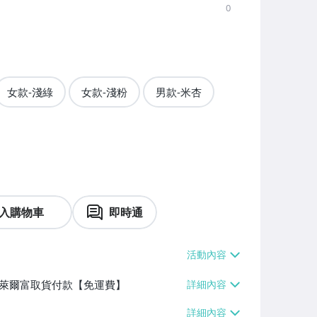
0
女款-淺綠
女款-淺粉
男款-米杏
入購物車
即時通
】、萊爾富取貨付款【免運費】