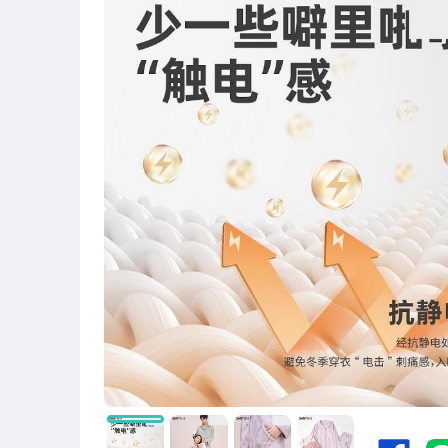
圖書/影音/文具
古董、藝術與礦石
美容保養與彩妝
電腦、平板與周邊
相機、攝影與周邊
運動、戶外與休閒
嬰幼兒與孕婦
汽機車精品百貨
居家、家具與園藝
玩具、模型與公仔
男性精品與服飾