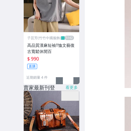
子芸芳(竹竹中國服飾)
高品質漢麻短袖T恤文藝復
古寬鬆休閒百
$ 990
直購
近期銷量 4 件
賣家最新刊登
看更多