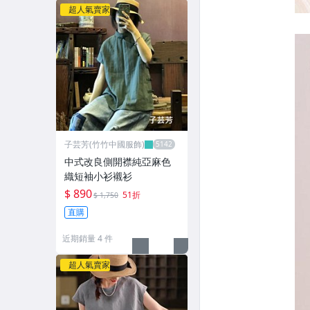
超人氣賣家
子芸芳(竹竹中國服飾)
中式改良側開襟純亞麻色
織短袖小衫襯衫
$ 890
51折
$ 1,750
直購
近期銷量 4 件
超人氣賣家