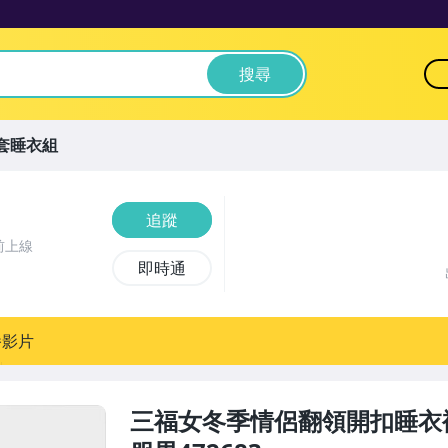
搜尋
套睡衣組
追蹤
前上線
即時通
播影片
三福女冬季情侶翻領開扣睡衣