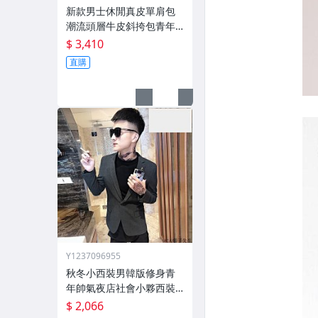
新款男士休閒真皮單肩包
潮流頭層牛皮斜挎包青年
韓版個性郵差揹包
$ 3,410
直購
Y1237096955
秋冬小西裝男韓版修身青
年帥氣夜店社會小夥西裝
髮型師外套潮
$ 2,066