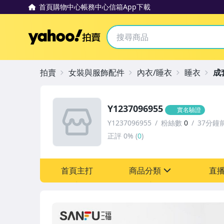
首頁
購物中心
帳務中心
信箱
App下載
Yahoo拍賣
拍賣
女裝與服飾配件
內衣/睡衣
睡衣
成
Y1237096955
實名驗證
Y1237096955
粉絲數
0
37分鐘
正評
0%
(
0
)
首頁主打
商品分類
直
sign