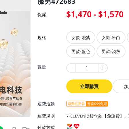
服男472683
$1,470 - $1,570
促銷
規格
女款-淺紫
女款-米白
男款-藍色
男款-淺灰
數量
立即購買
加
運費活動
運費抵用券
驚喜$99免運
運費規則
7-ELEVEN取貨付款【免運費
付款方式