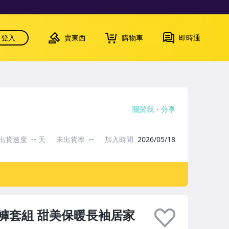
登入
賣東西
購物車
即時通
關於我
分享
出貨速度
--
天
未出貨率
--
加入時間
2026/05/18
褲套組 甜美保暖長袖居家