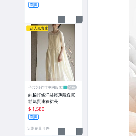
直購
超人氣賣家
子芸芳(竹竹中國服飾)
純棉打條洋裝輕薄飄逸寬
鬆氣質連衣裙長
$ 1,580
直購
近期銷量 4 件