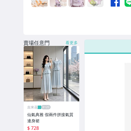
女裝與服飾配件
偶像、球員卡與郵幣
手錶與飾品配件
女包精品與女鞋
賣場任意門
看更多
家電與影音視聽
吉米花
仙氣典雅 假兩件拼接氣質
連身裙
$ 728