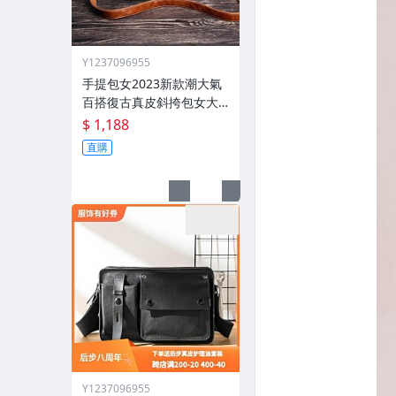
Y1237096955
手提包女2023新款潮大氣
百搭復古真皮斜挎包女大
容量軟皮單肩大包
$ 1,188
直購
Y1237096955