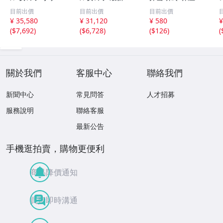
通学カバン 高級
ナイスモデル ツ
水 大容量 機能完
目前出價
目前出價
目前出價
人工皮革＆パール
ヤありパール生地
備 ネイビー ミニ
¥ 35,580
¥ 31,120
¥ 580
¥
生地 反射材 刺繍
A4フラットファ
トート
(
$7,692
)
(
$6,728
)
(
$126
)
(
金属プレート・透
イル対応 軽量大
明カバー付け・6
容量女子 パープ
年間安心
ル ピンク ホワ
關於我們
客服中心
聯絡我們
新聞中心
常見問答
人才招募
服務說明
聯絡客服
最新公告
手機逛拍賣，購物更便利
商品降價通知
買賣即時溝通