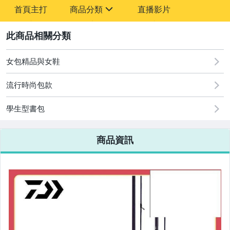
-
首頁主打
商品分類
直播影片
-
sign
2
女包精品與女鞋
圖書/影音/文具
流行時尚包款
古董、藝術與礦石
學生型書包
手機、配件與通訊
美容保養與彩妝
商品資訊
電腦、平板與周邊
相機、攝影與周邊
運動、戶外與休閒
嬰幼兒與孕婦