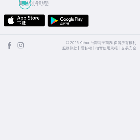
商品到貨動態
APP Store
Google Play
facebook
Instagram
©
2026
Yahoo台灣電子商務 保留所有權利
服務條款
隱私權
拍賣使用規範
交易安全