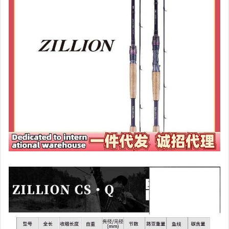
汽機車精品百貨
居家、家具與園藝
玩具、模型與公仔
男性精品與服飾
偶像、球員卡與郵幣
女裝與服飾配件
手錶與飾品配件
女包精品與女鞋
家電與影音視聽