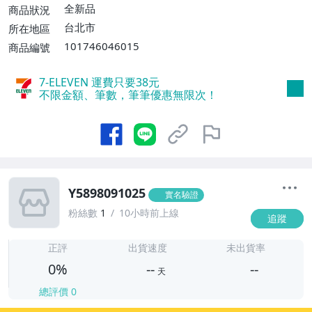
全新品
商品狀況
台北市
所在地區
101746046015
商品編號
7-ELEVEN 運費只要
38
元
不限金額、筆數，筆筆優惠無限次！
Y5898091025
實名驗證
粉絲數
1
10小時前上線
追蹤
-
-
正評
出貨速度
未出貨率
0%
--
--
天
總評價
0