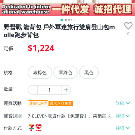
野營戰 龍背包 戶外軍迷旅行雙肩登山包m
0
olle跑步背包
$1,224
定價
規格
狼棕色
軍綠色
黑色
數量
運費活動
運費抵用券
週末7-11免運
運費規則
7-ELEVEN取貨付款【免運費】、萊爾富取
貨付款【免運費】
付款方式