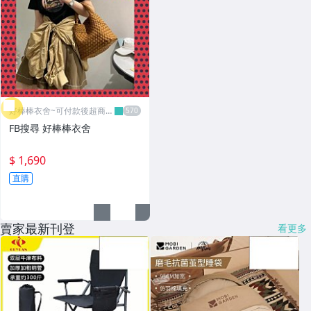
好棒棒衣舍~可付款後超商取
貨
FB搜尋 好棒棒衣舍
$ 1,690
直購
賣家最新刊登
看更多