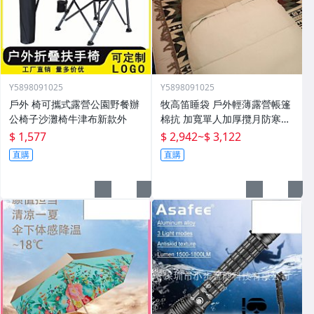
Y5898091025
Y5898091025
戶外 椅可攜式露營公園野餐辦
牧高笛睡袋 戶外輕薄露營帳篷
公椅子沙灘椅牛津布新款外
棉抗 加寬單人加厚攬月防寒被
子
$ 1,577
$ 2,942
~
$ 3,122
直購
直購