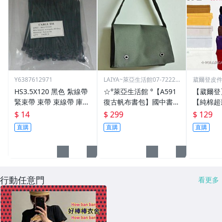
Y6387612971
LAIYA~萊亞生活館07-72229
葳爾登皮
93
包推車
HS3.5X120 黑色 紮線帶
☆°萊亞生活館 °【A591
【葳爾登
緊束帶 束帶 束線帶 庫存
復古帆布書包】國中書
【純棉超
出清大特價 3.5*120
包-高中書包
多本護照
$ 14
$ 299
$ 129
吸汗運動
直購
直購
直購
包隱形腰包
行動任意門
看更多