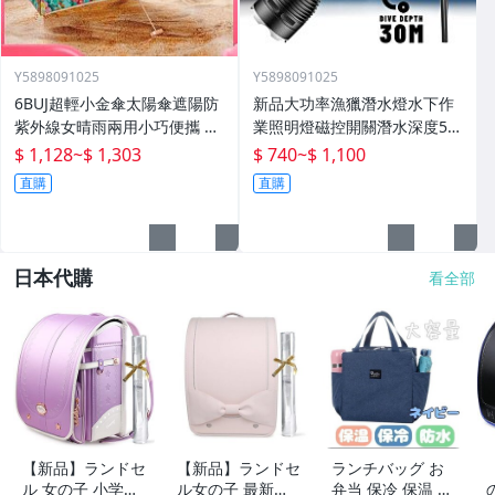
Y5898091025
Y5898091025
6BUJ超輕小金傘太陽傘遮陽防
新品大功率漁獵潛水燈水下作
紫外線女晴雨兩用小巧便攜 五
業照明燈磁控開關潛水深度50
折傘
米高流明
$ 1,128
~
$ 1,303
$ 740
~
$ 1,100
直購
直購
日本代購
看全部
【新品】ランドセ
【新品】ランドセ
ランチバッグ お
ル 女の子 小学生
ル女の子 最新ア
弁当 保冷 保温 防