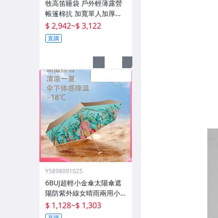
牧高笛睡袋 戶外輕薄露營
帳篷棉抗 加寬單人加厚攬
月防寒被子
$ 2,942
~
$ 3,122
直購
Y5898091025
6BUJ超輕小金傘太陽傘遮
陽防紫外線女晴雨兩用小
巧便攜 五折傘
$ 1,128
~
$ 1,303
直購