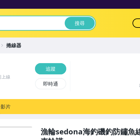
搜尋
捲線器
追蹤
前上線
即時通
播影片
漁輪sedona海釣磯釣防鏽魚