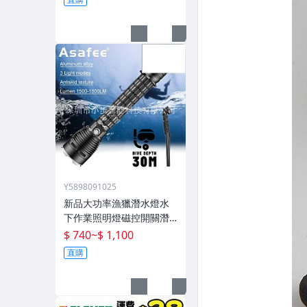
Y5898091025
新品大功率漁獵潛水燈水
下作業照明燈磁控開關潛
水深度50米高流明
$ 740
~
$ 1,100
直購