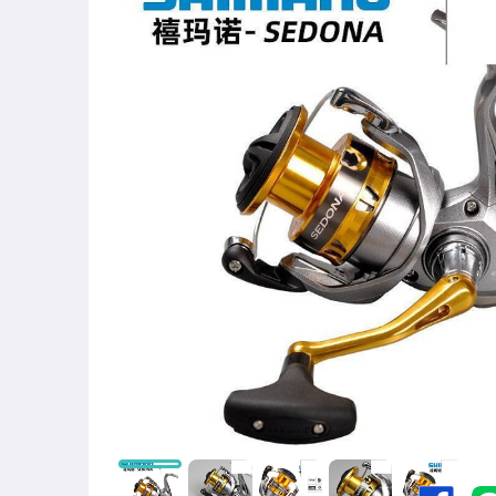
圖書/影音/文具
古董、藝術與礦石
手機、配件與通訊
美容保養與彩妝
電腦、平板與周邊
相機、攝影與周邊
運動、戶外與休閒
嬰幼兒與孕婦
汽機車精品百貨
居家、家具與園藝
玩具、模型與公仔