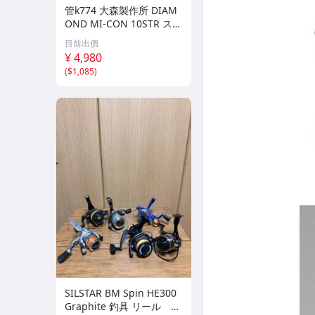
管k774 大森製作所 DIAM
OND MI-CON 10STR スピ
ニングリール オールドリ
目前出價
ール
¥ 4,980
(
$1,085
)
SILSTAR BM Spin HE300
Graphite 釣具 リール ス