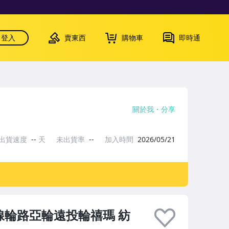
登入
賣東西
購物車
即時通
關於我
分享
出貨速度
--
天
未出貨率
--
加入時間
2026/05/21
線輪路亞輪遠投輪禧瑪 紡