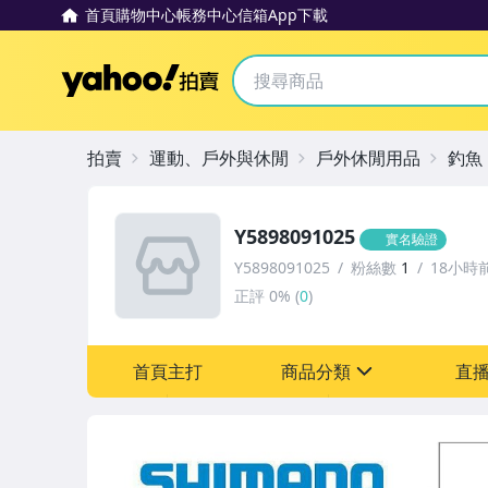
首頁
購物中心
帳務中心
信箱
App下載
Yahoo拍賣
拍賣
運動、戶外與休閒
戶外休閒用品
釣魚
Y5898091025
實名驗證
Y5898091025
粉絲數
1
18小時
正評
0%
(
0
)
首頁主打
商品分類
直
sign