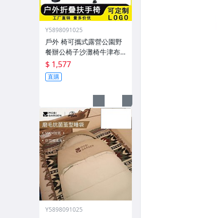
Y5898091025
戶外 椅可攜式露營公園野
餐辦公椅子沙灘椅牛津布
新款外
$ 1,577
直購
Y5898091025