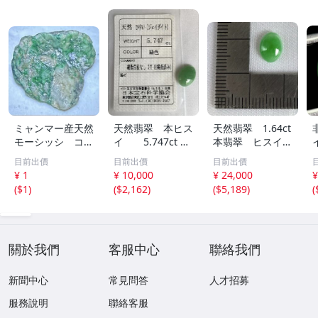
ミャンマー産天然
天然翡翠 本ヒス
天然翡翠 1.64ct
モーシッシ コス
イ 5.747ct 日
本翡翠 ヒスイ
モクロア 翡翠輝
宝協ソーティン
ジェイダイト ル
目前出價
目前出價
目前出價
石 原石20.16g^
グ ルース
ース
¥ 1
¥ 10,000
¥ 24,000
¥
^激レア石^ ^
天然ひすい
(
$1
)
(
$2,162
)
(
$5,189
)
(
關於我們
客服中心
聯絡我們
新聞中心
常見問答
人才招募
服務說明
聯絡客服