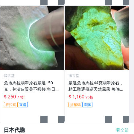
源古堂
源古堂
危地馬拉翡翠原石嚴選150
嚴選危地馬拉44克翡翠原石，
克，包漬皮質美不暇接 每日拍
精工雕琢盡顯天然風采 每晚11
賣晚11點截標 真實成交 危地
點截標 日拍推薦 危地馬拉 翡
$ 260
$ 1,160
77折
95折
馬拉、翡翠原石、包漿皮
翠原石 雕琢作品
折扣碼
直購
折扣碼
直購
日本代購
看全部