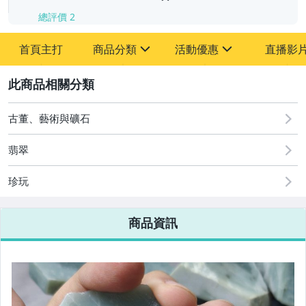
總評價
2
首頁主打
商品分類
活動優惠
直播影
sign
sign
2
其它
[全店] 周年慶
[全店] 粉絲專享
古董、藝術與礦石
翡翠
珍玩
商品資訊