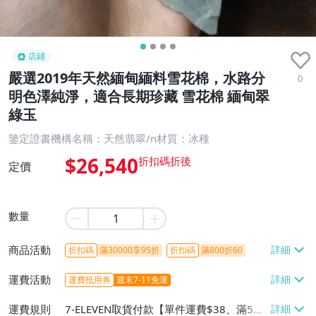
店鋪
嚴選2019年天然緬甸緬料雪花棉，水路分
0
明色澤純淨，適合長期珍藏 雪花棉 緬甸翠
綠玉
鑒定證書機構名稱：天然翡翠/n材質：冰種
$26,540
定價
數量
商品活動
折扣碼
滿30000享95折
折扣碼
滿800折60
運費活動
運費抵用券
週末7-11免運
運費規則
7-ELEVEN取貨付款【單件運費$38、滿5件