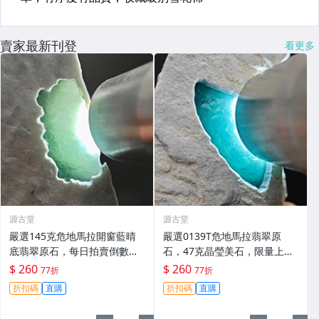
賣家最新刊登
看更多
源古堂
源古堂
嚴選145克危地馬拉開窗藍晴
嚴選0139T危地馬拉翡翠原
底翡翠原石，每日拍賣倒數計
石，47克晶瑩美石，限量上
時，即刻競拍。危地馬拉翡翠
拍，今夜11點截標！真實成交
$ 260
$ 260
77折
77折
擬價 藍色翡翠 晶塊 夜拍截標
等你來。危地馬拉 翡翠原石 拍
折扣碼
直購
折扣碼
直購
十一點
賣