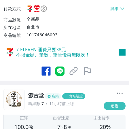
或消費滿$1298免運費】、7-ELEVEN取貨
付款方式
不付款【免運費】、萊爾富取貨付款【單件
運費$60、滿5件或消費滿$1298免運
全新品
商品狀況
費】、宅配/貨運【單件運費$120、滿5件
台北市
所在地區
或消費滿$1598免運費】
101746046093
商品編號
7-ELEVEN 運費只要
38
元
不限金額、筆數，筆筆優惠無限次！
源古堂
店鋪
實名驗證
粉絲數
7
11小時前上線
追蹤
7
正評
出貨速度
未出貨率
100.0%
7~8
20%
天