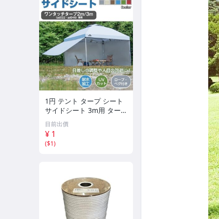
1円 テント タープ シート
サイドシート 3m用 ター
プテント ad022専用 横幕
目前出價
シェード 日よけ アウトド
¥ 1
ア キャンプ ペグ ロープ a
(
$1
)
d047a