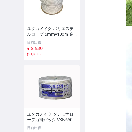
ユタカメイク ポリエステ
ルロープ 5mm×100m 金
剛打 ドラム巻 26RSX-N9
目前出價
長尺 業務用 巻き取り 高耐
¥ 8,530
久 結束 ym
(
$1,858
)
ユタカメイク クレモナロ
ープ万能パック VKN650 6
mm×50Mym
目前出價