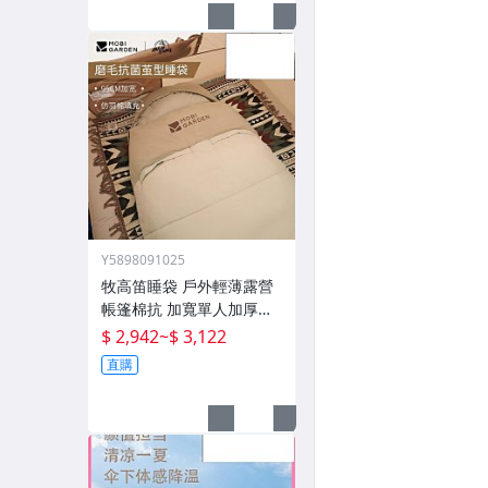
Y5898091025
牧高笛睡袋 戶外輕薄露營
帳篷棉抗 加寬單人加厚攬
月防寒被子
$ 2,942
~
$ 3,122
直購