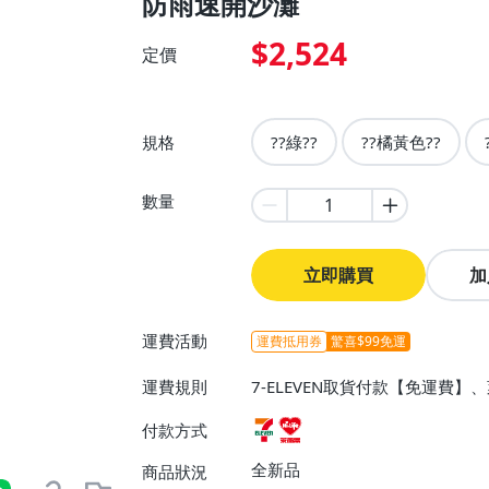
防雨速開沙灘
$2,524
定價
規格
??綠??
??橘黃色??
數量
立即購買
加
運費活動
運費抵用券
驚喜$99免運
運費規則
7-ELEVEN取貨付款【免運費
付款方式
全新品
商品狀況