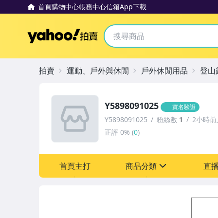
首頁
購物中心
帳務中心
信箱
App下載
Yahoo拍賣
拍賣
運動、戶外與休閒
戶外休閒用品
登山
Y5898091025
實名驗證
Y5898091025
粉絲數
1
2小時前
正評
0%
(
0
)
首頁主打
商品分類
直
sign