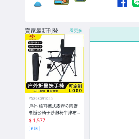
男性精品與服飾
女裝與服飾配件
賣家最新刊登
偶像、球員卡與郵幣
看更多
手錶與飾品配件
女包精品與女鞋
家電與影音視聽
Y5898091025
戶外 椅可攜式露營公園野
餐辦公椅子沙灘椅牛津布
新款外
$ 1,577
直購