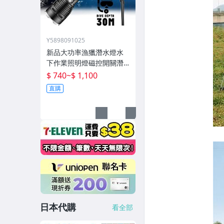
Y5898091025
新品大功率漁獵潛水燈水
下作業照明燈磁控開關潛
水深度50米高流明
$ 740
~
$ 1,100
直購
日本代購
看全部