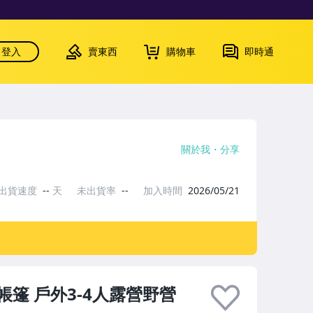
登入
賣東西
購物車
即時通
關於我
分享
出貨速度
--
天
未出貨率
--
加入時間
2026/05/21
篷 戶外3-4人露營野營