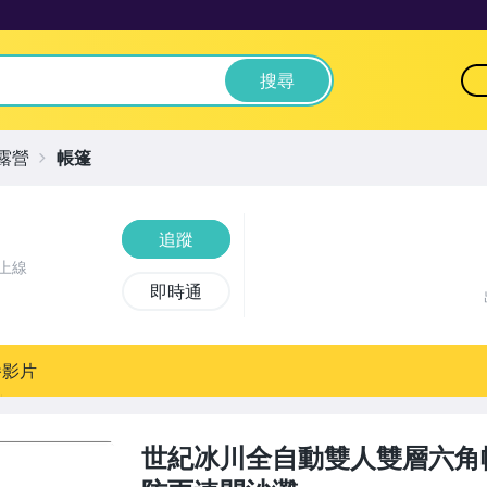
搜尋
露營
帳篷
追蹤
上線
即時通
播影片
世紀冰川全自動雙人雙層六角帳