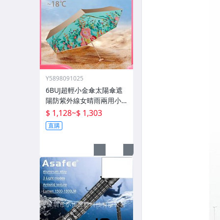
Y5898091025
6BUJ超輕小金傘太陽傘遮
陽防紫外線女晴雨兩用小
巧便攜 五折傘
$ 1,128
~
$ 1,303
直購