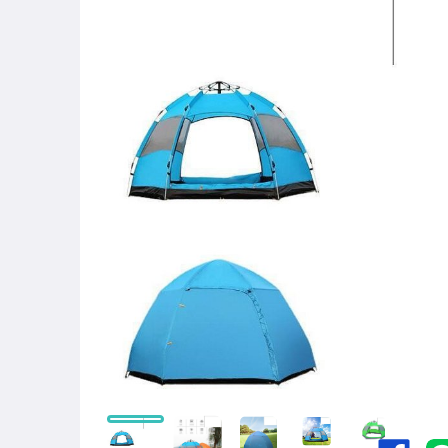
圖書/影音/文具
古董、藝術與礦石
手機、配件與通訊
美容保養與彩妝
電腦、平板與周邊
相機、攝影與周邊
運動、戶外與休閒
嬰幼兒與孕婦
汽機車精品百貨
居家、家具與園藝
玩具、模型與公仔