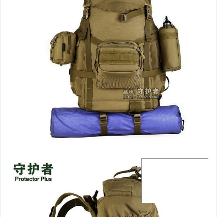
汽機車精品百貨
居家、家具與園藝
玩具、模型與公仔
男性精品與服飾
女裝與服飾配件
偶像、球員卡與郵幣
手錶與飾品配件
女包精品與女鞋
家電與影音視聽