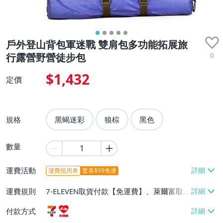
戶外登山背包軍迷戰 雙肩包多功能拓展旅
0
行露營野營徒步包
$1,432
定價
規格
黑蝎迷彩
狼棕
黑色
數量
運費活動
運費抵用券
驚喜$99免運
運費規則
7-ELEVEN取貨付款【免運費】、萊爾富取
貨付款【免運費】
付款方式