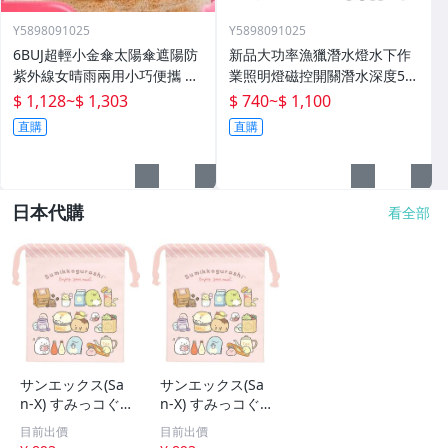
Y5898091025
Y5898091025
6BUJ超輕小金傘太陽傘遮陽防
新品大功率漁獵潛水燈水下作
紫外線女晴雨兩用小巧便攜 五
業照明燈磁控開關潛水深度50
折傘
米高流明
$ 1,128
~
$ 1,303
$ 740
~
$ 1,100
直購
直購
日本代購
看全部
サンエックス(Sa
サンエックス(Sa
n-X) すみっコぐ
n-X) すみっコぐ
らし コップ巾着
らし コップ巾着
目前出價
目前出價
CA61701 H190×
CA61701 H190×