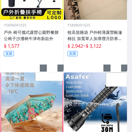
Y5898091025
Y5898091025
戶外 椅可攜式露營公園野餐辦
牧高笛睡袋 戶外輕薄露營帳篷
公椅子沙灘椅牛津布新款外
棉抗 加寬單人加厚攬月防寒被
子
$ 1,577
$ 2,942
~
$ 3,122
直購
直購