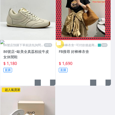
86號店預購下單前請先詢問數
好棒棒衣舍~可付款後超商取
量
貨
86號店~歐美全真荔枝紋牛皮
FB搜尋 好棒棒衣舍
女休閒鞋
$ 1,180
$ 1,690
直購
直購
超人氣賣家