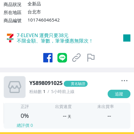
全新品
商品狀況
台北市
所在地區
101746046542
商品編號
7-ELEVEN 運費只要
38
元
不限金額、筆數，筆筆優惠無限次！
Y5898091025
實名驗證
粉絲數
1
5小時前上線
追蹤
-
-
正評
出貨速度
未出貨率
0%
--
--
天
總評價
0