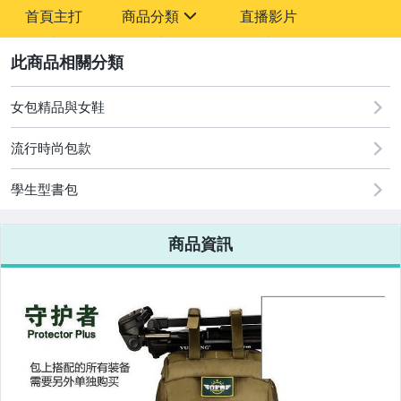
-
首頁主打
商品分類
直播影片
-
sign
2
女包精品與女鞋
圖書/影音/文具
流行時尚包款
古董、藝術與礦石
學生型書包
手機、配件與通訊
美容保養與彩妝
商品資訊
電腦、平板與周邊
相機、攝影與周邊
運動、戶外與休閒
嬰幼兒與孕婦