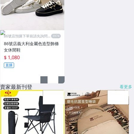
86號店預購下單前請先詢問數
量
86號店義大利金屬色造型飾條
女休閒鞋
$ 1,080
直購
賣家最新刊登
看更多