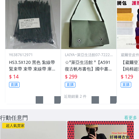
Y6387612971
LAIYA~萊亞生活館07-72229
葳爾登皮
93
包推車
HS3.5X120 黑色 紮線帶
☆°萊亞生活館 °【A591
【葳爾登
緊束帶 束帶 束線帶 庫存
復古帆布書包】國中書
【純棉超
出清大特價 3.5*120
包-高中書包
多本護照
$ 14
$ 299
$ 129
吸汗運動
直購
直購
直購
包隱形腰包
近期銷量 2 件
行動任意門
看更多
超人氣賣家