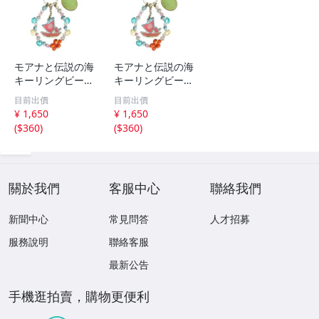
モアナと伝説の海
モアナと伝説の海
キーリングビーズ
キーリングビーズ
キーホルダー 実
キーホルダー 実
目前出價
目前出價
写ディズニー
写ディズニー
¥ 1,650
¥ 1,650
(
$360
)
(
$360
)
關於我們
客服中心
聯絡我們
新聞中心
常見問答
人才招募
服務說明
聯絡客服
最新公告
手機逛拍賣，購物更便利