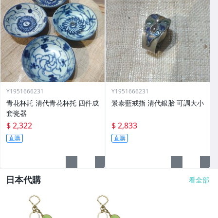
Y1951666231
Y1951666231
青花杯託 清代青花杯托 四件成
景泰藍戒指 清代銀胎 可調大小
套瓷器
$ 2,322
$ 2,833
直購
直購
日本代購
看全部