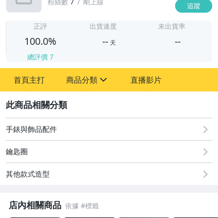
粉絲數
7
剛上線
追蹤
-
-
正評
出貨速度
未出貨率
100.0%
--
--
天
總評價
7
-
首頁主打
商品分類
直播影片
-
sign
圖書/影音/文具
2
古董、藝術與礦石
手錶與飾品配件
居家、家具與園藝
鑰匙圈
玩具、模型與公仔
其他款式造型
偶像、球員卡與郵幣
店內相關商品
男性精品與服飾