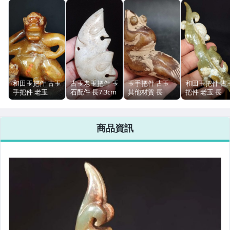
女裝與服飾配件
手錶與飾品配件
女包精品與女鞋
運動、戶外與休閒
和田玉把件 古玉
古玉老玉把件 玉
玉手把件 古玉
和田玉把件 古
手把件 老玉
石配件 長7.3cm
其他材質 長
把件 老玉 長
7.6cm 188.2g
寬3.8cm 重
8.1cm 寬3cm 重
12.4cm 重63.6
47.7g
105.6g
商品資訊