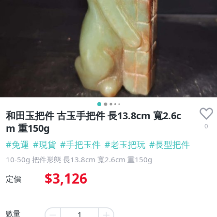
和田玉把件 古玉手把件 長13.8cm 寬2.6c
0
m 重150g
#
免運
#
現貨
#
手把玉件
#
老玉把玩
#
長型把件
10-50g 把件形態 長13.8cm 寬2.6cm 重150g
$3,126
定價
數量