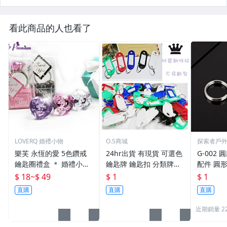
看此商品的人也看了
LOVERQ 婚禮小物
O.S商城
探索者戶
樂芙 永恆的愛 5色鑽戒
24hr出貨 有現貨 可選色
G-002 圓
鑰匙圈禮盒 ＊ 婚禮小物
鑰匙牌 鑰匙扣 分類牌鎖
配件 圓
二次進場 工商禮贈品 戒
匙 分類牌 塑膠鑰匙牌 鑰
鑰匙圈 
$ 18
~
$ 49
$ 1
$ 1
指鑰匙圈 鑽石鑰匙扣 大
匙扣 號碼牌 分類牌 標記
單個鑰匙
直購
直購
直購
鑽戒 送客禮 活動贈品
鑰匙吊牌 掛牌
近期銷量 2