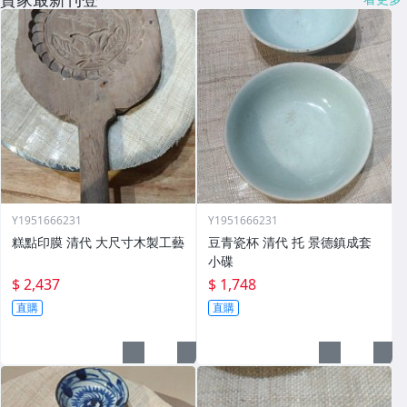
Y1951666231
Y1951666231
糕點印膜 清代 大尺寸木製工藝
豆青瓷杯 清代 托 景德鎮成套
小碟
$ 2,437
$ 1,748
直購
直購