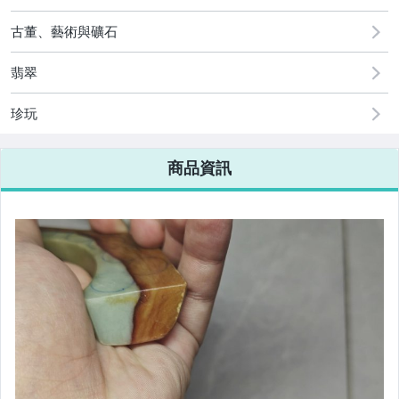
[全店] 粉絲專享
古董、藝術與礦石
翡翠
珍玩
商品資訊