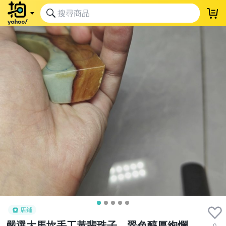
店鋪
嚴選大馬坎手工黃翡珠子，翠色醇厚絢爛，
0