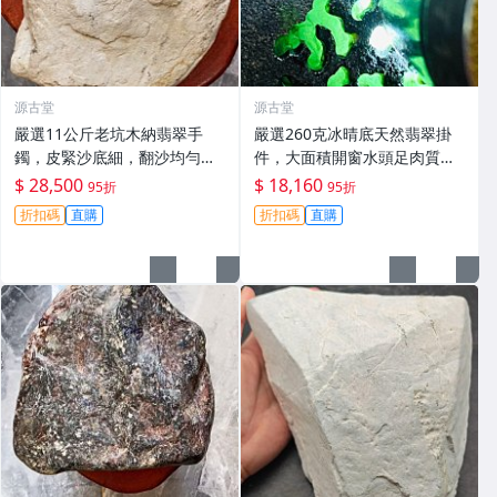
源古堂
源古堂
嚴選11公斤老坑木納翡翠手
嚴選260克冰晴底天然翡翠掛
鐲，皮緊沙底細，翻沙均勻，
件，大面積開窗水頭足肉質
適合收藏家鐲#翡翠 手鐲 玉石
細，適合收藏與佩戴 #翡翠 #
$ 28,500
$ 18,160
95折
95折
天然翡翠 #A貨翡翠玉石
折扣碼
直購
折扣碼
直購