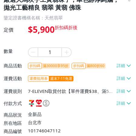
拋光工藝精良 翡翠 黃翡 佛珠
鑒定證書機構名稱：天然翡翠
$5,900
定價
數量
商品活動
折扣碼
滿30000享95折
折扣碼
滿800折60
運費活動
運費抵用券
週末7-11免運
運費規則
7-ELEVEN取貨付款【單件運費$38、滿5件
或消費滿$1298免運費】、7-ELEVEN取貨
付款方式
不付款【免運費】、萊爾富取貨付款【單件
運費$60、滿5件或消費滿$1298免運
全新品
商品狀況
費】、宅配/貨運【單件運費$120、滿5件
台北市
所在地區
或消費滿$1598免運費】
101746047112
商品編號