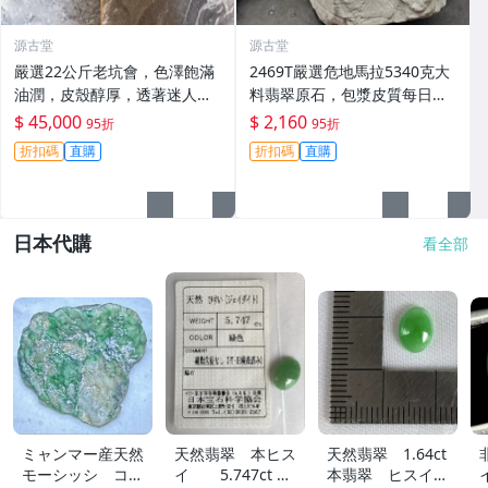
源古堂
源古堂
嚴選22公斤老坑會，色澤飽滿
2469T嚴選危地馬拉5340克大
油潤，皮殼醇厚，透著迷人的
料翡翠原石，包漿皮質每日拍
黃霧光澤 翡翠 A貨 玉石
賣截拍11點，真實成交等您
$ 45,000
$ 2,160
95折
95折
來！翡翠 原石 包漝
折扣碼
直購
折扣碼
直購
日本代購
看全部
ミャンマー産天然
天然翡翠 本ヒス
天然翡翠 1.64ct
モーシッシ コス
イ 5.747ct 日
本翡翠 ヒスイ