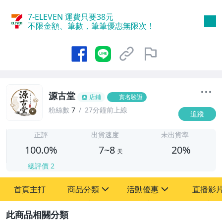
7-ELEVEN 運費只要
38
元
不限金額、筆數，筆筆優惠無限次！
源古堂
店鋪
實名驗證
粉絲數
7
27分鐘前上線
追蹤
7
正評
出貨速度
未出貨率
100.0%
7~8
20%
天
總評價
2
首頁主打
商品分類
活動優惠
直播影
sign
sign
2
其它
[全店] 周年慶