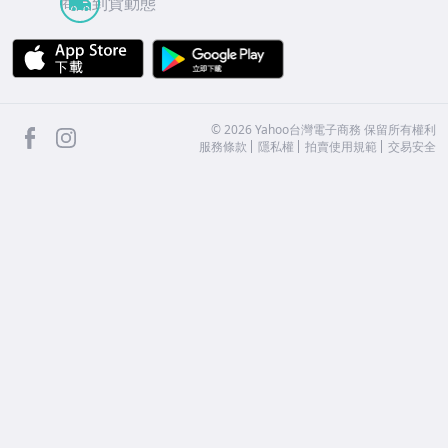
商品到貨動態
APP Store
Google Play
facebook
Instagram
©
2026
Yahoo台灣電子商務 保留所有權利
服務條款
隱私權
拍賣使用規範
交易安全