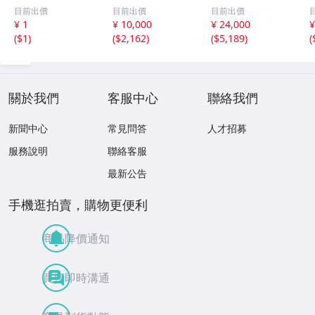
モクロア 翡翠輝
宝協ソーティン
ジェイダイト ル
目前出價
目前出價
目前出價
石 原石20.16g^
グ ルース
ース
¥ 1
¥ 10,000
¥ 24,000
¥
^激レア石^ ^
天然ひすい
(
$1
)
(
$2,162
)
(
$5,189
)
(
關於我們
客服中心
聯絡我們
新聞中心
常見問答
人才招募
服務說明
聯絡客服
最新公告
手機逛拍賣，購物更便利
商品降價通知
買賣即時溝通