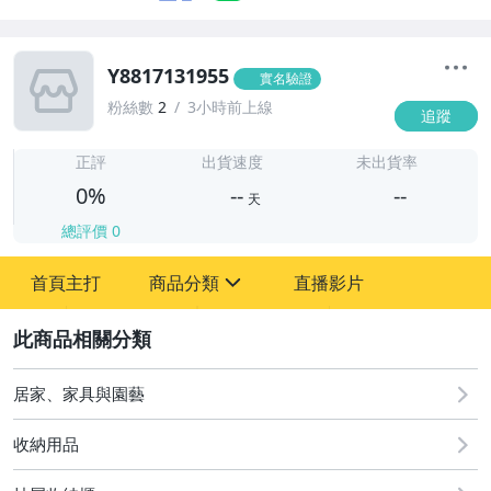
Y8817131955
實名驗證
粉絲數
2
3小時前上線
追蹤
-
-
正評
出貨速度
未出貨率
0%
--
--
天
總評價
0
-
首頁主打
商品分類
直播影片
-
sign
2
居家、家具與園藝
圖書/影音/文具
收納用品
古董、藝術與礦石