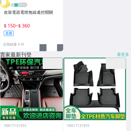
雁渟屋
改裝電器電燈無線遙控開關
$ 150
~
$ 360
直購
近期銷量 4 件
賣家最新刊登
看更多
Y8817131955
Y8817131955