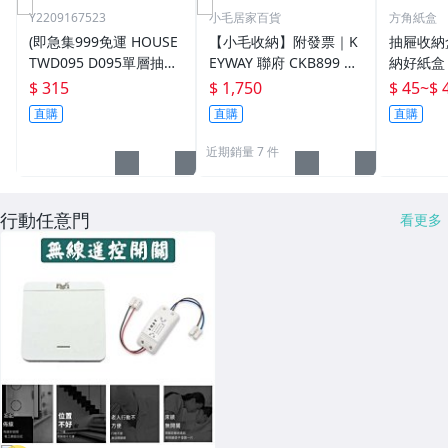
Y2209167523
小毛居家百貨
方角紙盒
(即急集999免運 HOUSE
【小毛收納】附發票｜K
抽屜收納
TWD095 D095單層抽屜
EYWAY 聯府 CKB899 單
納好紙盒
整理箱(新版)/ 收納箱 /
層櫃整理箱 3入｜台灣製
盒，收據
$ 315
$ 1,750
$ 45
~
$ 
收納盒/置物箱/分類箱
衣物收納箱 衣服置物櫃
分類盒，
直購
直購
直購
紙箱
近期銷量 7 件
行動任意門
看更多