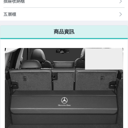
抽屜收納櫃
手機、配件與通訊
美容保養與彩妝
五層櫃
電腦、平板與周邊
商品資訊
相機、攝影與周邊
運動、戶外與休閒
嬰幼兒與孕婦
汽機車精品百貨
居家、家具與園藝
玩具、模型與公仔
男性精品與服飾
女裝與服飾配件