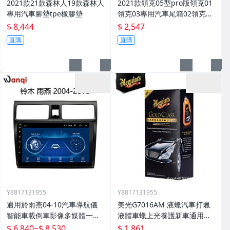
2021款21款森林人19款森林人
2021款領克05型pro版領克01
專用汽車腳墊tpe橡膠墊
領克03專用汽車尾箱02領克03
腳墊
$ 8,444
$ 2,547
直購
直購
Y8817131955
Y8817131955
適用於雨燕04-10汽車導航儀
美光G7016AM 液蠟汽車打蠟
智能車載倒車影像多媒體一體
液體車蠟上光養護新車通用棕
機
櫚蠟
$ 6,840
~
$ 8,530
$ 1,861