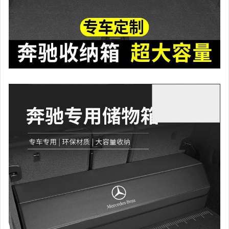
偶像、球員卡與郵幣
手錶與飾品配件
女包精品與女鞋
家電與影音視聽