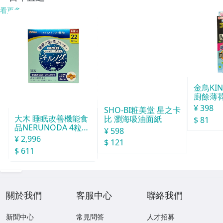
看更多
金鳥KI
廚餘薄
30天分
¥ 398
大木 睡眠改善機能食
$ 81
品NERUNODA 4粒22
袋
¥ 2,996
SHO-BI粧美堂 星之卡
比 瀏海吸油面紙
$ 611
¥ 598
$ 121
關於我們
客服中心
聯絡我們