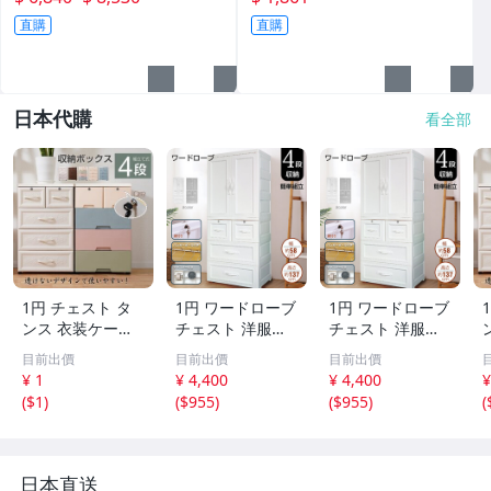
直購
直購
日本代購
看全部
1円 チェスト タ
1円 ワードローブ
1円 ワードローブ
ンス 衣装ケース
チェスト 洋服ダ
チェスト 洋服ダ
収納ケース 洋服
ンス 大型 クロー
ンス 大型 クロー
目前出價
目前出價
目前出價
タンス たんす 収
ゼット 組み立て
ゼット 組み立て
¥ 1
¥ 4,400
¥ 4,400
¥
納チェスト 収納
簡単 一人暮らし
簡単 一人暮らし
(
$1
)
(
$955
)
(
$955
)
(
引き出し収納 ス
タンス ハンガー
タンス ハンガー
リムチェスト リ
ラック 衣装ケー
ラック 衣装ケー
ビングチェスト n
ス 服掛け 収納 ny
ス 服掛け 収納 ny
y422
482
482
y
日本直送