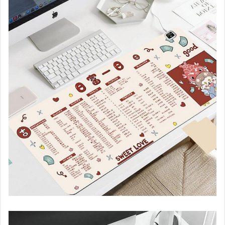
嬰幼兒與孕婦
汽機車精品百貨
居家、家具與園藝
玩具、模型與公仔
男性精品與服飾
偶像、球員卡與郵幣
女裝與服飾配件
手錶與飾品配件
女包精品與女鞋
家電與影音視聽
美食與地方特產