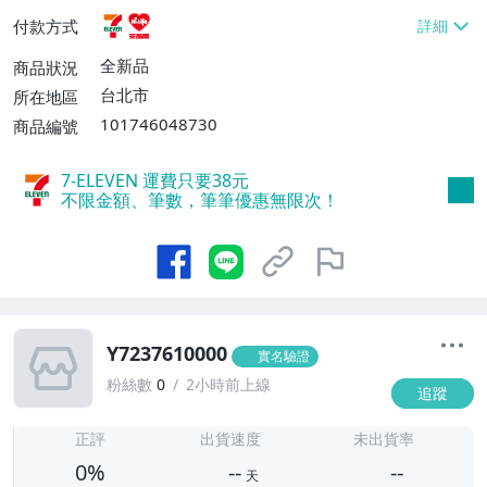
貨付款【免運費】
付款方式
全新品
商品狀況
台北市
所在地區
101746048730
商品編號
7-ELEVEN 運費只要
38
元
不限金額、筆數，筆筆優惠無限次！
Y7237610000
實名驗證
粉絲數
0
2小時前上線
追蹤
-
-
正評
出貨速度
未出貨率
0%
--
--
天