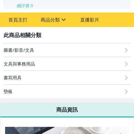
總評價
0
-
首頁主打
商品分類
直播影片
-
sign
2
圖書/影音/文具
圖書/影音/文具
文具與事務用品
古董、藝術與礦石
書寫用具
手機、配件與通訊
墊板
美容保養與彩妝
電腦、平板與周邊
商品資訊
相機、攝影與周邊
運動、戶外與休閒