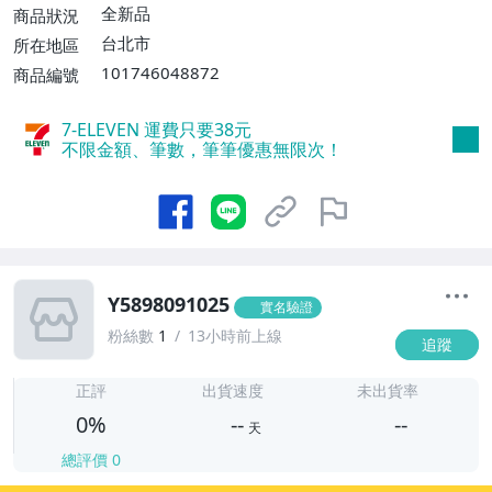
全新品
商品狀況
台北市
所在地區
101746048872
商品編號
7-ELEVEN 運費只要
38
元
不限金額、筆數，筆筆優惠無限次！
Y5898091025
實名驗證
粉絲數
1
13小時前上線
追蹤
-
-
正評
出貨速度
未出貨率
0%
--
--
天
總評價
0