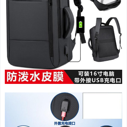
汽機車精品百貨
居家、家具與園藝
玩具、模型與公仔
男性精品與服飾
女裝與服飾配件
偶像、球員卡與郵幣
手錶與飾品配件
女包精品與女鞋
家電與影音視聽