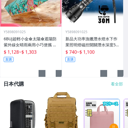
Y5898091025
Y5898091025
6BUJ超輕小金傘太陽傘遮陽防
新品大功率漁獵潛水燈水下作
紫外線女晴雨兩用小巧便攜 五
業照明燈磁控開關潛水深度50
折傘
米高流明
$ 1,128
~
$ 1,303
$ 740
~
$ 1,100
直購
直購
日本代購
看全部