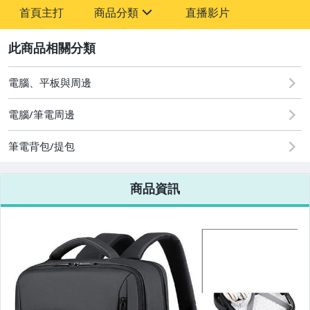
-
首頁主打
商品分類
直播影片
-
sign
2
電腦、平板與周邊
圖書/影音/文具
電腦/筆電周邊
古董、藝術與礦石
筆電背包/提包
手機、配件與通訊
美容保養與彩妝
商品資訊
電腦、平板與周邊
相機、攝影與周邊
運動、戶外與休閒
嬰幼兒與孕婦