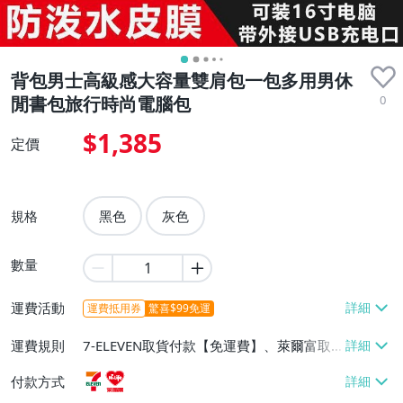
背包男士高級感大容量雙肩包一包多用男休
0
閒書包旅行時尚電腦包
$1,385
定價
規格
黑色
灰色
數量
運費活動
運費抵用券
驚喜$99免運
運費規則
7-ELEVEN取貨付款【免運費】、萊爾富取
貨付款【免運費】
付款方式