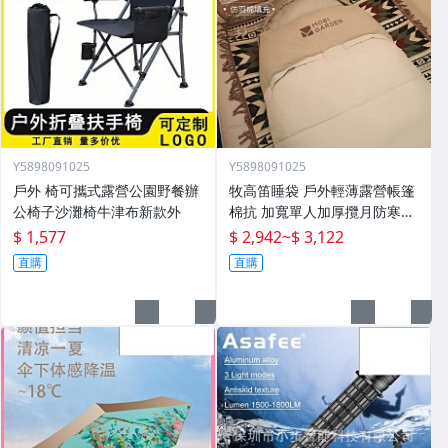
Y5898091025
Y5898091025
戶外 椅可攜式露營公園野餐辦
牧高笛睡袋 戶外輕薄露營帳篷
公椅子沙灘椅牛津布新款外
棉抗 加寬單人加厚攬月防寒被
子
$ 1,577
$ 2,942
~
$ 3,122
直購
直購