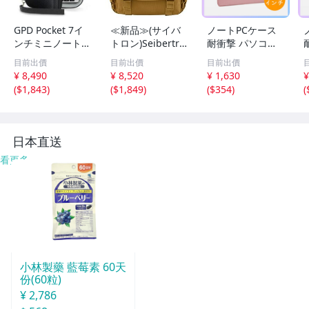
GPD Pocket 7イ
≪新品≫(サイバ
ノートPCケース
ンチミニノートパ
トロン)Seibertro
耐衝撃 パソコン
ソコンPCハード
n PCバッグ リュ
ケース バッグ 15
目前出價
目前出價
目前出價
シェルストレージ
ック ショルダー
インチ 撥水 軽量
¥ 8,490
¥ 8,520
¥ 1,630
¥
トラベルケース U
バックパック15.6
保護 シンプル 防
(
$1,843
)
(
$1,849
)
(
$354
)
(
SA Gear - HS7.5
&#34; ノートパ
水 MacBook Surf
水
7ma
ソコン対応MOLL
ace ピンク かわ
いい y0mL
日本直送
看更多
小林製藥 藍莓素 60天
份(60粒)
¥ 2,786