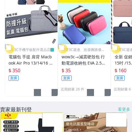
GS 3C手機平板配件選品店
專營3C週邊、批發團購優勢
專營3C週
價←
價←
電腦包 手提 肩背 Macb
wow3c→減震硬殼包 行
全新 促銷
ook Air Pro 13/14/16 M
動電源收納包 EVA 2.5吋
15吋 /1
1 M2 筆電 收納包 電腦
硬碟包 行動硬碟 保護套
筆記型 電
$ 350
$ 35
$ 160
包 收納袋 Asus
衛星導航包 相機收納
肩背/手提
直購
直購
直購
單肩 側
近期銷量 26 件
近期銷量 6
賣家最新刊登
看更多