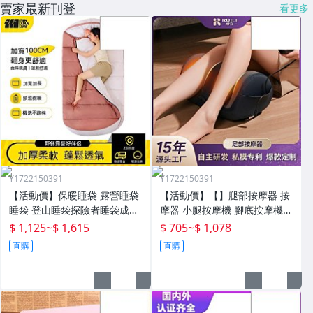
賣家最新刊登
看更多
Y1722150391
Y1722150391
【活動價】保暖睡袋 露營睡袋
【活動價】【】腿部按摩器 按
睡袋 登山睡袋探險者睡袋成人
摩器 小腿按摩機 腳底按摩機
冬季加厚防寒加大戶外露營大
深層按摩儀 小腿按摩儀全自動
$ 1,125
~
$ 1,615
$ 705
~
$ 1,078
人抗寒四季通用款保暖
揉捏腿部按摩器全腿底腳熱敷
直購
直購
腳部足底