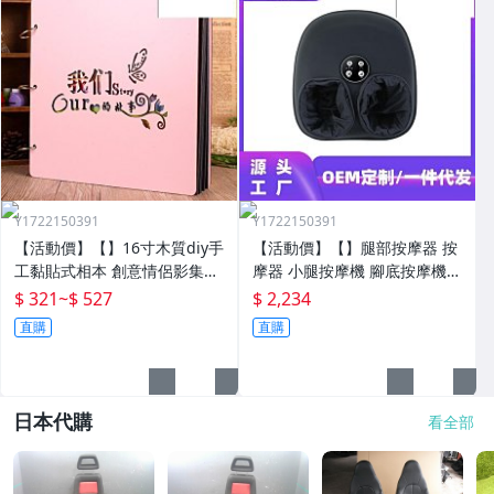
Y1722150391
Y1722150391
【活動價】【】16寸木質diy手
【活動價】【】腿部按摩器 按
工黏貼式相本 創意情侶影集紀
摩器 小腿按摩機 腳底按摩機
念收藏冊送男女朋友
深層按摩軟體全自動足療機穴
$ 321
~
$ 527
$ 2,234
位揉捏家用按腳器腳部腿部足
直購
直購
底足部腳底
日本代購
看全部