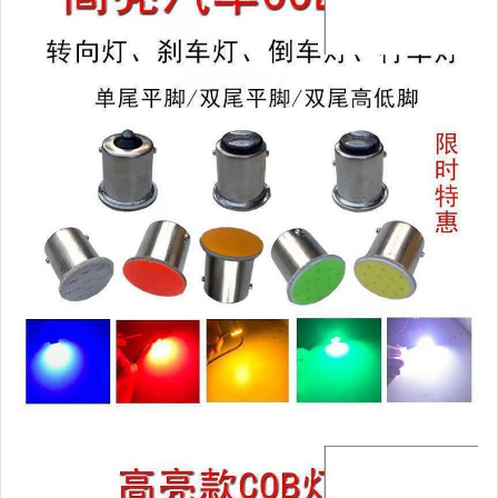
運動、戶外與休閒
嬰幼兒與孕婦
汽機車精品百貨
居家、家具與園藝
玩具、模型與公仔
男性精品與服飾
女裝與服飾配件
偶像、球員卡與郵幣
手錶與飾品配件
女包精品與女鞋
家電與影音視聽