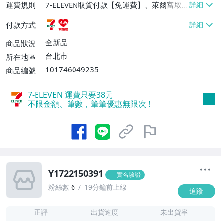
運費規則
7-ELEVEN取貨付款【免運費】、萊爾富取
貨付款【免運費】
付款方式
全新品
商品狀況
台北市
所在地區
101746049235
商品編號
7-ELEVEN 運費只要
38
元
不限金額、筆數，筆筆優惠無限次！
Y1722150391
實名驗證
粉絲數
6
19分鐘前上線
追蹤
-
-
正評
出貨速度
未出貨率