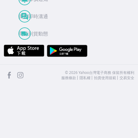
買賣即時溝通
商品到貨動態
APP Store
Google Play
facebook
Instagram
©
2026
Yahoo台灣電子商務 保留所有權利
服務條款
隱私權
拍賣使用規範
交易安全