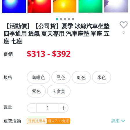
【活動價】【公司貨】夏季 冰絲汽車坐墊
0
四季通用 透氣 夏天專用 汽車座墊 單座 五
座 七座
$313 - $392
促銷
規格
咖啡色
黑色
紅色
米色
紫色
卡宴黃
數量
運費活動
運費抵用券
週末7-11免運