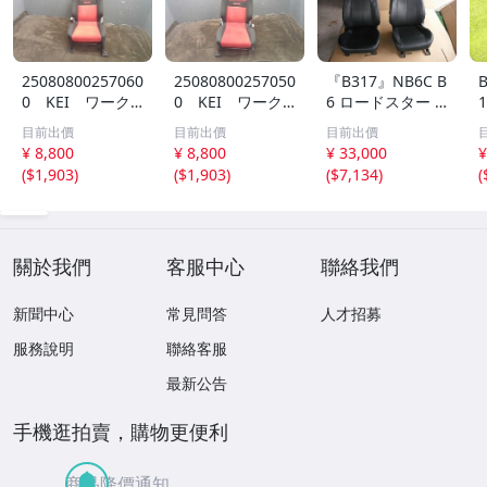
25080800257060
25080800257050
『B317』NB6C B
0 KEI ワーク
0 KEI ワーク
6 ロードスター S
ス HN22S ア
ス HN22S ド
P 運転席,助手席,
目前出價
目前出價
目前出價
シスタントシー
ライバーシート
シートカバー 黒
¥ 8,800
¥ 8,800
¥ 33,000
¥
ト RECARO レ
RECARO レカロ
革シート 本革シ
(
$1,903
)
(
$1,903
)
(
$7,134
)
(
カロ
ート 風 tra 個
人宅発送不可商品
NB8C NA6CE NA
8C
關於我們
客服中心
聯絡我們
新聞中心
常見問答
人才招募
服務說明
聯絡客服
最新公告
手機逛拍賣，購物更便利
商品降價通知