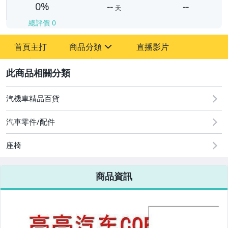
0%
--
--
天
總評價
0
-
首頁主打
商品分類
直播影片
-
sign
2
汽機車精品百貨
圖書/影音/文具
汽車零件/配件
古董、藝術與礦石
座椅
手機、配件與通訊
美容保養與彩妝
商品資訊
電腦、平板與周邊
相機、攝影與周邊