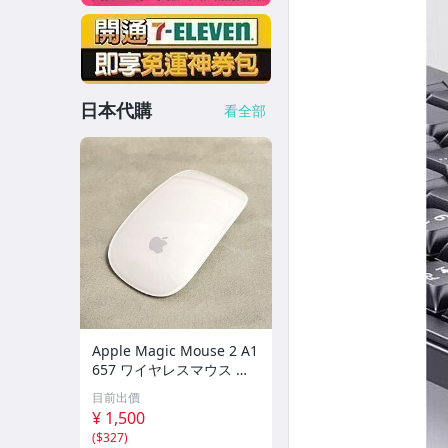
日本代購
看全部
Apple Magic Mouse 2 A1
657 ワイヤレスマウス 動
作未確認 ジャンク
目前出價
¥ 1,500
(
$327
)