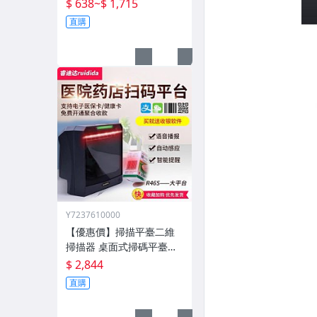
4004印表機墨水盒晶片連
$ 638
~
$ 1,715
供
直購
Y7237610000
【優惠價】掃描平臺二維
掃描器 桌面式掃碼平臺條
碼掃描器 手機支付超市收
$ 2,844
銀
直購