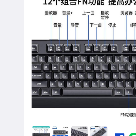
圖書/影音/文具
古董、藝術與礦石
手機、配件與通訊
美容保養與彩妝
電腦、平板與周邊
相機、攝影與周邊
運動、戶外與休閒
嬰幼兒與孕婦
汽機車精品百貨
居家、家具與園藝
玩具、模型與公仔