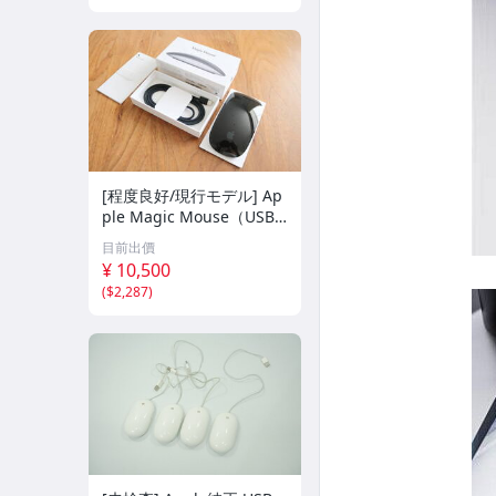
[程度良好/現行モデル] Ap
ple Magic Mouse（USB-
C）Black（Multi-Touch対
目前出價
応）Wireless Model A320
¥ 10,500
4 MXK63ZA/A マジックマ
(
$2,287
)
ウス ブラック