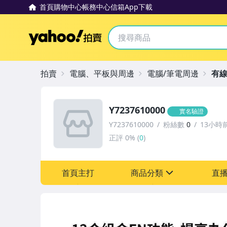
首頁
購物中心
帳務中心
信箱
App下載
Yahoo拍賣
拍賣
電腦、平板與周邊
電腦/筆電周邊
有線
Y7237610000
實名驗證
Y7237610000
粉絲數
0
13小時
正評
0%
(
0
)
首頁主打
商品分類
直
sign