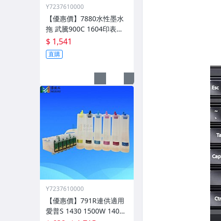
Y7237610000
【優惠價】7880水性墨水
拖 武騰900C 1604印表機
墨墊拖 設備配件 墨水託零
$ 1,541
件
直購
Y7237610000
【優惠價】791R連供適用
愛普S 1430 1500W 1400