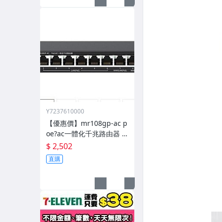
Y7237610000
【優惠價】mr108gp-ac p
oe?ac一體化千兆路由器 8
口千兆一體化機 108gp
$ 2,502
直購