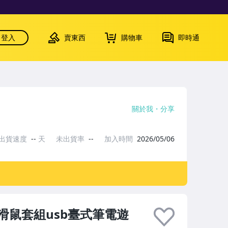
登入
賣東西
購物車
即時通
關於我
分享
出貨速度
--
天
未出貨率
--
加入時間
2026/05/06
滑鼠套組usb臺式筆電遊