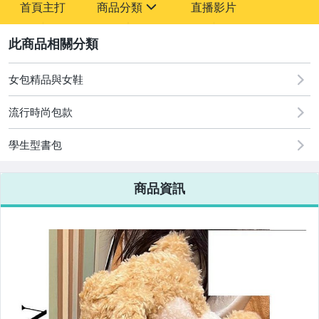
首頁主打
商品分類
直播影片
-
sign
2
女包精品與女鞋
圖書/影音/文具
流行時尚包款
古董、藝術與礦石
學生型書包
手機、配件與通訊
美容保養與彩妝
商品資訊
電腦、平板與周邊
相機、攝影與周邊
運動、戶外與休閒
嬰幼兒與孕婦