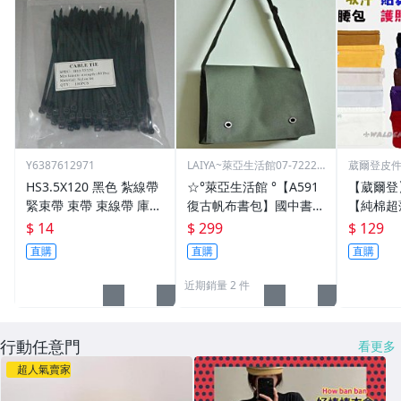
Y6387612971
LAIYA~萊亞生活館07-72229
葳爾登皮
93
包推車
HS3.5X120 黑色 紮線帶
☆°萊亞生活館 °【A591
【葳爾登
緊束帶 束帶 束線帶 庫存
復古帆布書包】國中書
【純棉超
出清大特價 3.5*120
包-高中書包
多本護照
$ 14
$ 299
$ 129
吸汗運動
直購
直購
直購
包隱形腰包
近期銷量 2 件
行動任意門
看更多
超人氣賣家