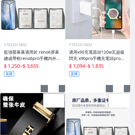
Y7633313892
Y7633313892
藍強螢幕幕適用於 reno6屏幕
適用x90充電器頭120w瓦超級
總成帶框reno6pro手機內外顯
閃充 x90pro手機充電頭pro快
示屏拆機原廠更換液晶玻璃維
充插頭mcarney數據線80w套
$ 1,250
~
$ 3,655
$ 1,094
~
$ 1,835
修一體屏內屏外屏
裝
直購
直購