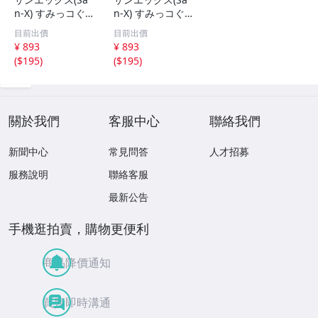
n-X) すみっコぐ
n-X) すみっコぐ
らし コップ巾着
らし コップ巾着
目前出價
目前出價
CA61701 H190×
CA61701 H190×
¥ 893
¥ 893
W155×D80mm
W155×D80mm
(
$195
)
(
$195
)
關於我們
客服中心
聯絡我們
新聞中心
常見問答
人才招募
服務說明
聯絡客服
最新公告
手機逛拍賣，購物更便利
商品降價通知
買賣即時溝通