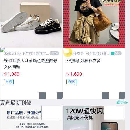
86號店預購下單前請先詢問數
好棒棒衣舍~可付款後超商取
量
貨
86號店義大利金屬色造型飾條
FB搜尋 好棒棒衣舍
女休閒鞋
$ 1,080
$ 1,690
直購
直購
賣家最新刊登
看更多