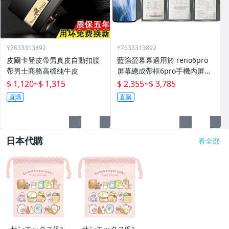
Y7633313892
Y7633313892
皮爾卡登皮帶男真皮自動扣腰
藍強螢幕幕適用於 reno6pro
帶男士商務高檔純牛皮
屏幕總成帶框6pro手機內屏外
屏修復碎屏觸摸顯示屏o 拆機
$ 1,120
~
$ 1,315
$ 2,355
~
$ 3,785
更換液晶玻璃維
直購
直購
日本代購
看全部
サンエックス(Sa
サンエックス(Sa