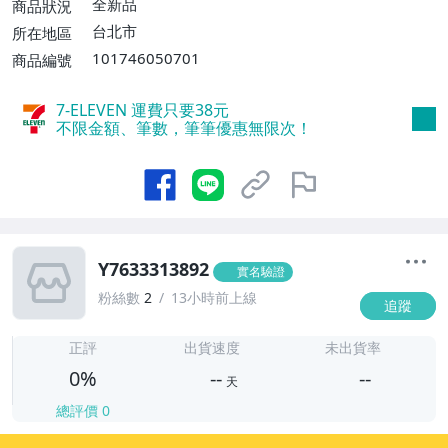
全新品
商品狀況
台北市
所在地區
101746050701
商品編號
7-ELEVEN 運費只要
38
元
不限金額、筆數，筆筆優惠無限次！
Y7633313892
實名驗證
粉絲數
2
13小時前上線
追蹤
-
-
正評
出貨速度
未出貨率
0%
--
--
天
總評價
0
-